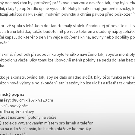
ný ocelový rám byl potažený práškovou barvou a navržen tak, aby bylo leh
lní, i když je opěradlo úplně vysunuté. Nohy lehátka mají gumové nožičky, 
ilizují lehátko na kluzkém, mokrém povrchu a chrání palubu před poškození
upravě spolu s lehátkem dostanete malý stolek. Snadno jej připevníte na l
ou stranu lehátka, takže budete mít po ruce telefon a studený nápoj.Lehát
ční kapsu, do kterého se vám vejde oblíbená kniha, noviny nebo doplňky p
ování.
maximální pohodlí při odpočinku bylo lehátko navrženo tak, abyste mohli pl
vit polohu vleže. Díky tomu lze libovolně měnit polohy ze sedu do lehu bez
ka.
ko je zkonstruováno tak, aby se dalo snadno složit. Díky této funkci je lehá
ázdninové výlety a po skončení letní sezóny ho lze uložit a ušetřit tak míst
nický popis:
měry:
d86 cm x š67 x v120 cm
sivní kovový rám
hodlná opěrka hlavy
žnost nastavení polohy na vleže
lý stolek s vytvarovaným místem pro hrnek a telefon
psa na odložení novin, knih nebo plážové kosmetiky
ra:
taška + stůl