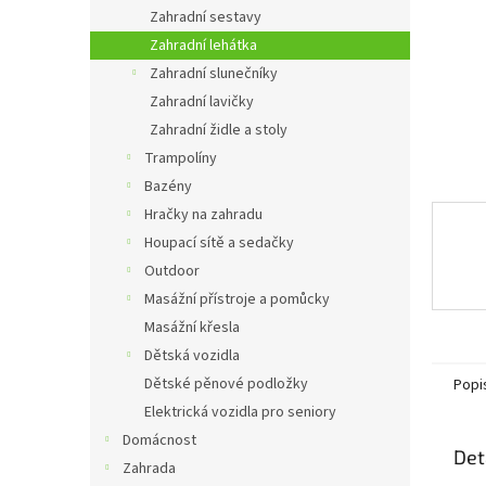
n
Zahradní sestavy
e
Zahradní lehátka
l
Zahradní slunečníky
Zahradní lavičky
Zahradní židle a stoly
Trampolíny
Bazény
Hračky na zahradu
Houpací sítě a sedačky
Outdoor
Masážní přístroje a pomůcky
Masážní křesla
Dětská vozidla
Dětské pěnové podložky
Popi
Elektrická vozidla pro seniory
Domácnost
Det
Zahrada