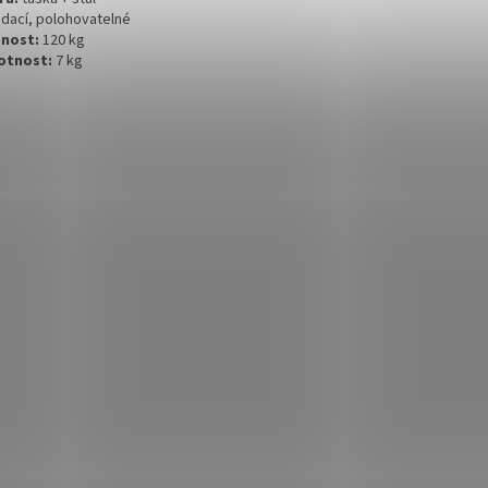
ádací, polohovatelné
nost:
120 kg
otnost:
7 kg