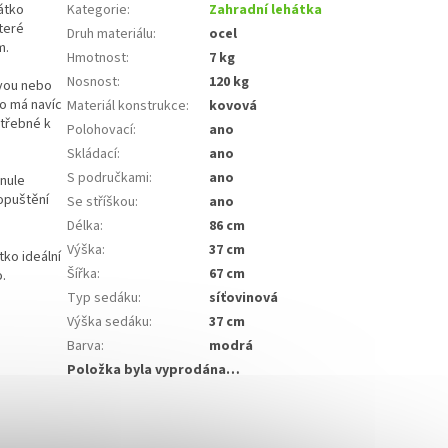
átko
Kategorie
:
Zahradní lehátka
které
Druh materiálu
:
ocel
m.
Hmotnost
:
7 kg
Nosnost
:
120 kg
evou nebo
ko má navíc
Materiál konstrukce
:
kovová
otřebné k
Polohovací
:
ano
Skládací
:
ano
S područkami
:
ano
ynule
 opuštění
Se stříškou
:
ano
Délka
:
86 cm
Výška
:
37 cm
tko ideální
Šířka
:
67 cm
o.
Typ sedáku
:
síťovinová
Výška sedáku
:
37 cm
Barva
:
modrá
Položka byla vyprodána…