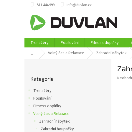
Přejít
511 444 999
info@duvlan.cz
na
obsah
Trenažéry
Posilování
Fitness doplňky
Domů
Volný čas a Relaxace
Zahradní nábytek
P
Zah
o
Přeskočit
s
Průměr
Neohod
Kategorie
kategorie
t
hodnoce
r
produkt
Trenažéry
a
je
Posilování
0,0
n
z
Fitness doplňky
n
5
í
Volný čas a Relaxace
hvězdič
p
Zahradní nábytek
a
Zahradní houpačky