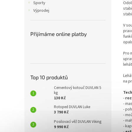
Odol
Sporty
stabi
Výprodej
stab
V so
prav
Přijímáme online platby
funk
opal
Pro 
upra
lehát
Lehát
Top 10 produktů
na pr
Cementový kotouč DUVLAN 5
Tech
kg
-
roz
130 Kč
- ma
Rotoped DUVLAN Luke
- po
3 790 Kč
- mo
- ma
Posilovací věž DUVLAN Viking
- ka
9 990 Kč
-
ext