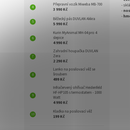
Přepravní vozík Miweba MB-700
- skl
3 990 Kč
-
nos
-
hm
Běžecký pás DUVLAN Akkra
5 990 Kč
Kurin MyAnimal MH-04 pro 4
slepice
4 990 Kč
Zahradní houpačka DUVLAN
Zera
2 290 Kč
Lanko na posilovací věž se
šroubem
499 Kč
Infračervený ohřívač Heidenfeld
HF-HP105 s termostatem - 1000
Watt
4 990 Kč
Kladka na posilovací věž
199 Kč