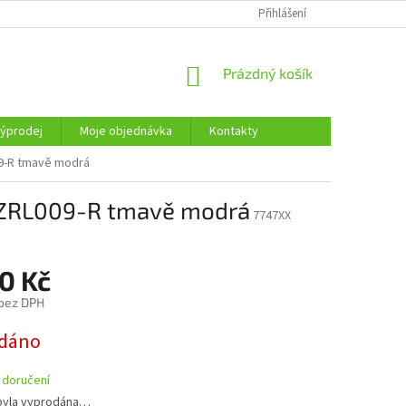
KONTAKTY
Přihlášení
NÁKUPNÍ
Prázdný košík
KOŠÍK
ýprodej
Moje objednávka
Kontakty
09-R tmavě modrá
n ZRL009-R tmavě modrá
7747XX
0 Kč
 bez DPH
dáno
 doručení
byla vyprodána…