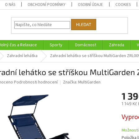
O NÁS
OBCHODNÍ PODMÍNKY
OSOBNÍ ÚDAJE
COOKIES
HLEDAT
Volný čas a Relaxace
Sporty
Domácnost
Zahrada
V
Zahradní lehátka
Zahradní lehátko se stříškou MultiGarden ZRL0
radní lehátko se stříškou MultiGarde
né
noceno
Podrobnosti hodnocení
Značka:
MultiGarden
ní
1 39
u
1 149 Kč
Měrná
Vypro
cena:
ek.
Možnosti
Položka 