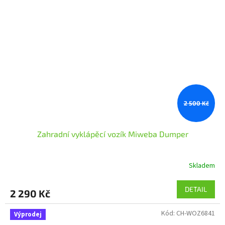
2 500 Kč
Zahradní vyklápěcí vozík Miweba Dumper
Skladem
DETAIL
2 290 Kč
Kód:
CH-WOZ6841
Výprodej