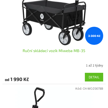
3 300 Kč
Ruční skládací vozík Miweba MB-35
1 až 2 týdny
DETAIL
1 990 Kč
od
Kód:
CH-WOZ0078B