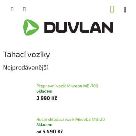
Přejít
NÁKUP
na
obsah
KOŠÍK
Tahací vozíky
Nejprodávanější
Přepravní vozík Miweba MB-700
Skladem
3 990 Kč
Ruční skládací vozík Miweba MB-20
Skladem
5 490 Kč
od