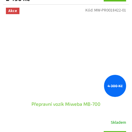
Kód:
MW-PR0018422-01
Akce
4 300 Kč
Přepravní vozík Miweba MB-700
Skladem
Průměrné
hodnocení