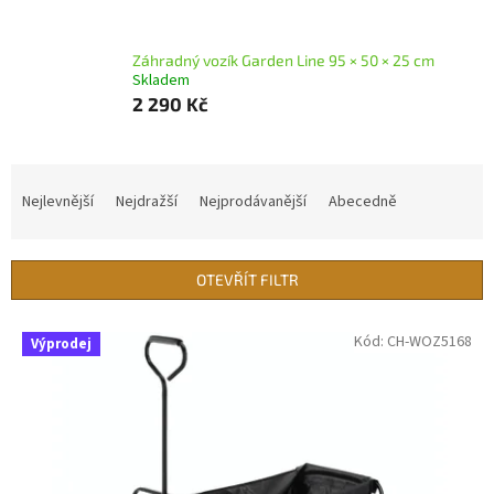
Záhradný vozík Garden Line 95 × 50 × 25 cm
Skladem
2 290 Kč
Ř
a
Nejlevnější
Nejdražší
Nejprodávanější
Abecedně
z
e
n
OTEVŘÍT FILTR
í
p
V
Kód:
CH-WOZ5168
r
Výprodej
ý
o
p
d
i
u
s
k
p
t
r
ů