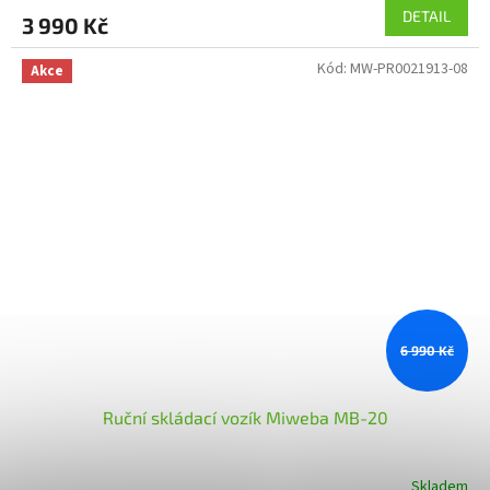
produktu
DETAIL
3 990 Kč
je
4,0
Kód:
MW-PR0021913-08
z
Akce
5
hvězdiček.
6 990 Kč
Ruční skládací vozík Miweba MB-20
Skladem