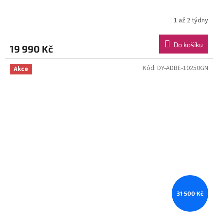
1 až 2 týdny
Do košíku
19 990 Kč
Kód:
DY-ADBE-10250GN
Akce
31 500 Kč