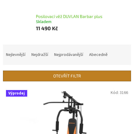
Posilovací věž DUVLAN Barbar plus
Skladem
11 490 Kč
Ř
a
Nejlevnější
Nejdražší
Nejprodávanější
Abecedně
z
e
n
OTEVŘÍT FILTR
í
p
V
Kód:
3166
r
Výprodej
ý
o
p
d
i
u
s
k
p
t
r
ů