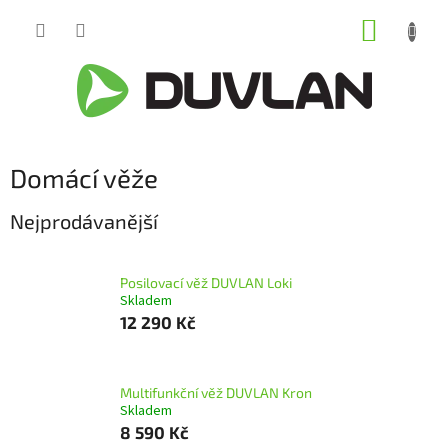
Přejít
NÁKUP
na
obsah
KOŠÍK
Domácí věže
Nejprodávanější
Posilovací věž DUVLAN Loki
Skladem
12 290 Kč
Multifunkční věž DUVLAN Kron
Skladem
8 590 Kč