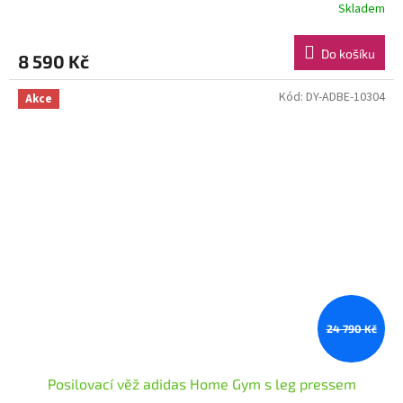
Skladem
Do košíku
8 590 Kč
Kód:
DY-ADBE-10304
Akce
24 790 Kč
Posilovací věž adidas Home Gym s leg pressem