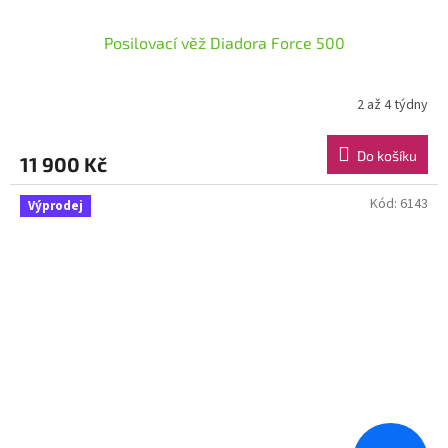
Posilovací věž Diadora Force 500
2 až 4 týdny
Do košíku
11 900 Kč
Kód:
6143
Výprodej