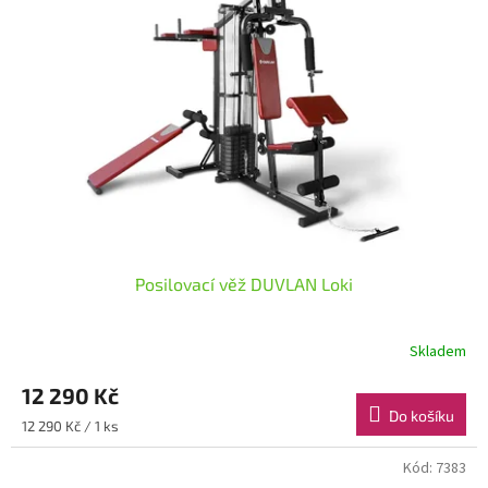
Posilovací věž DUVLAN Loki
Skladem
12 290 Kč
Do košíku
Měrná
12 290 Kč / 1 ks
cena:
Kód:
7383