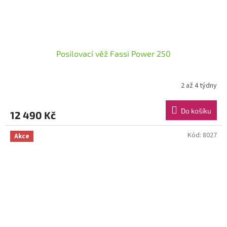
Posilovací věž Fassi Power 250
2 až 4 týdny
Do košíku
12 490 Kč
Kód:
8027
Akce