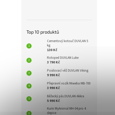
Top 10 produktů
Cementový kotouč DUVLAN 5
kg
130 Kč
Rotoped DUVLAN Luke
3 790 Kč
Posilovací věž DUVLAN Viking
9 990 Kč
Přepravní vozík Miweba MB-700
3 990 Kč
Běžecký pás DUVLAN Akkra
5 990 Kč
Kurin MyAnimal MH-04 pro 4
slepice