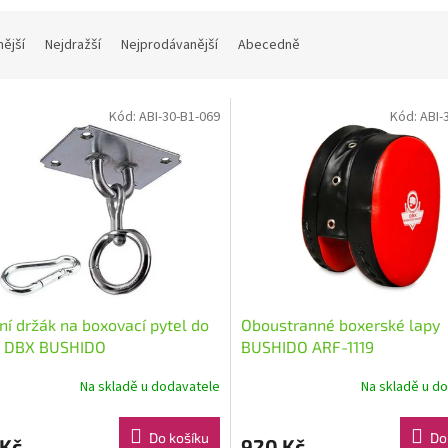
nější
Nejdražší
Nejprodávanější
Abecedně
Kód:
ABI-30-B1-069
Kód:
ABI-
ní držák na boxovací pytel do
Oboustranné boxerské lapy
g DBX BUSHIDO
BUSHIDO ARF-1119
Na skladě u dodavatele
Na skladě u d
Do košíku
Do
 Kč
920 Kč