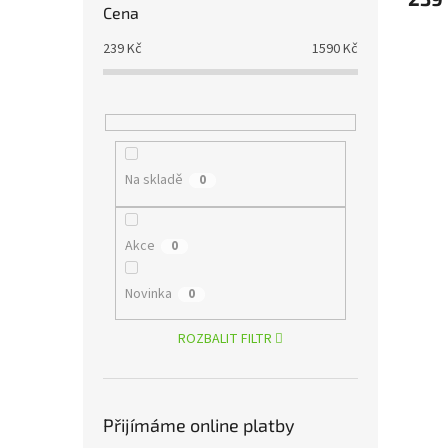
Cena
239
Kč
1590
Kč
Na skladě
0
Akce
0
Novinka
0
ROZBALIT FILTR
Přijímáme online platby