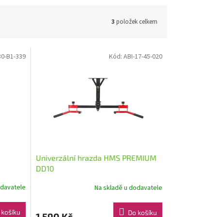
3
položek celkem
30-B1-339
Kód:
ABI-17-45-020
Univerzální hrazda HMS PREMIUM
DD10
odavatele
Na skladě u dodavatele
 košíku
Do košíku
1 590 Kč