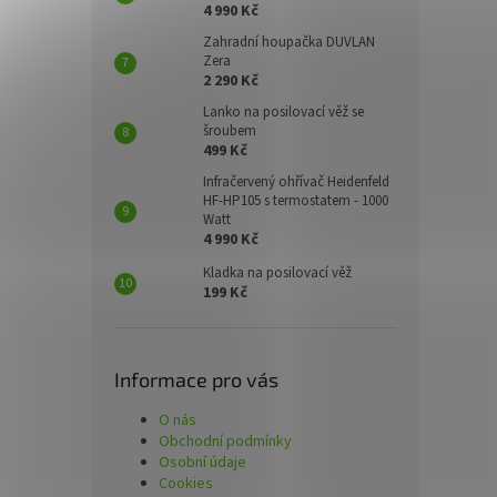
4 990 Kč
Zahradní houpačka DUVLAN
Zera
2 290 Kč
Lanko na posilovací věž se
šroubem
499 Kč
Infračervený ohřívač Heidenfeld
HF-HP105 s termostatem - 1000
Watt
4 990 Kč
Kladka na posilovací věž
199 Kč
Informace pro vás
O nás
Obchodní podmínky
Osobní údaje
Cookies