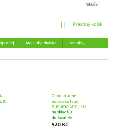
KONTAKTY
Přihlášení
NÁKUPNÍ
Prázdný košík
KOŠÍK
ýprodej
Moje objednávka
Kontakty
da
Oboustranné
D10
boxerské lapy
BUSHIDO ARF-1119
Na skladě u
dodavatele
920 Kč