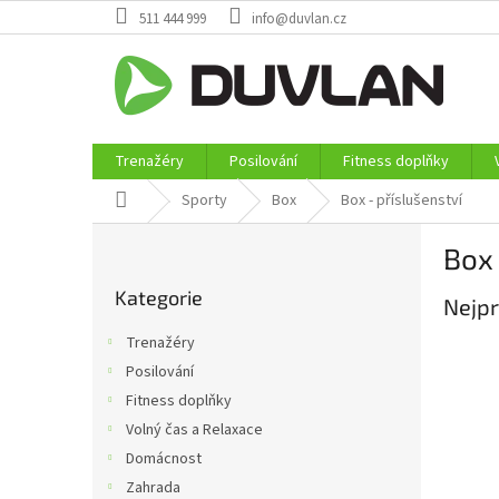
Přejít
511 444 999
info@duvlan.cz
na
obsah
Trenažéry
Posilování
Fitness doplňky
Domů
Sporty
Box
Box - příslušenství
P
Box 
o
Přeskočit
s
Kategorie
kategorie
Nejpr
t
r
Trenažéry
a
Posilování
n
Fitness doplňky
n
í
Volný čas a Relaxace
p
Domácnost
a
Zahrada