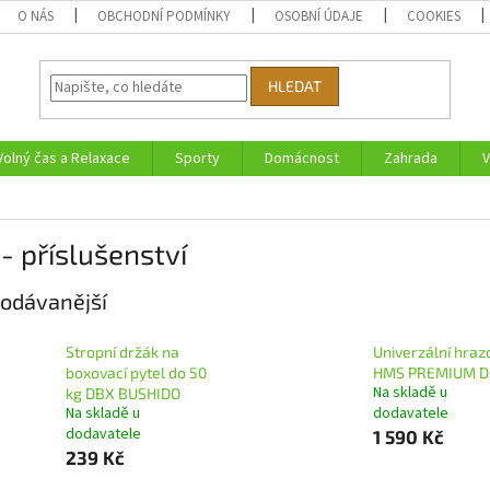
O NÁS
OBCHODNÍ PODMÍNKY
OSOBNÍ ÚDAJE
COOKIES
HLEDAT
Volný čas a Relaxace
Sporty
Domácnost
Zahrada
V
- příslušenství
odávanější
Stropní držák na
Univerzální hraz
boxovací pytel do 50
HMS PREMIUM D
Na skladě u
kg DBX BUSHIDO
Na skladě u
dodavatele
dodavatele
1 590 Kč
239 Kč