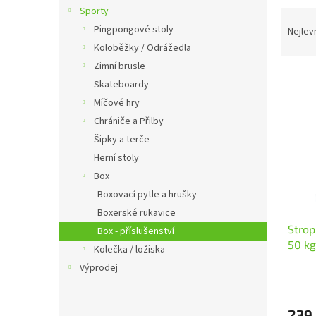
n
Sporty
Ř
e
a
Pingpongové stoly
Nejlev
l
z
Koloběžky / Odrážedla
e
Zimní brusle
V
n
Skateboardy
ý
í
Míčové hry
p
p
Chrániče a Přilby
i
r
s
o
Šipky a terče
p
d
Herní stoly
r
u
Box
o
k
Boxovací pytle a hrušky
d
t
Boxerské rukavice
u
ů
Strop
k
Box - příslušenství
50 k
t
Kolečka / ložiska
ů
Výprodej
239