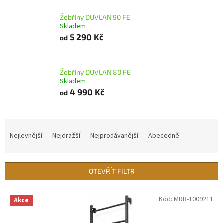
Žebřiny DUVLAN 90 FE
Skladem
5 290 Kč
od
Žebřiny DUVLAN 80 FE
Skladem
4 990 Kč
od
Ř
a
Nejlevnější
Nejdražší
Nejprodávanější
Abecedně
z
e
n
OTEVŘÍT FILTR
í
p
V
Kód:
MRB-1009211
r
Akce
ý
o
p
d