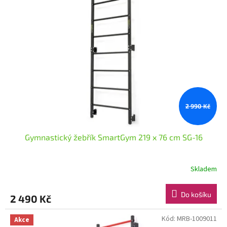
i
u
s
k
p
t
r
ů
o
d
u
k
t
ů
2 990 Kč
Gymnastický žebřík SmartGym 219 x 76 cm SG-16
Skladem
Do košíku
2 490 Kč
Kód:
MRB-1009011
Akce