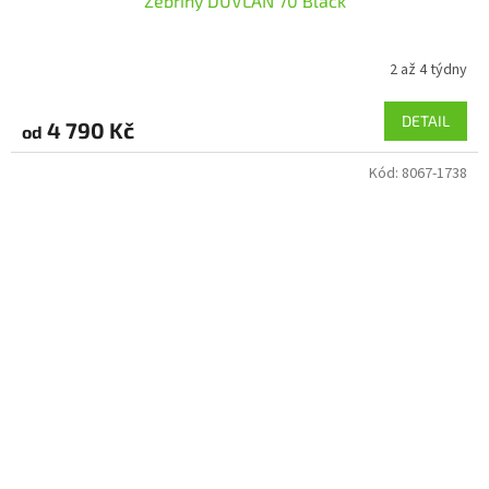
Žebřiny DUVLAN 70 Black
2 až 4 týdny
DETAIL
4 790 Kč
od
Kód:
8067-1738