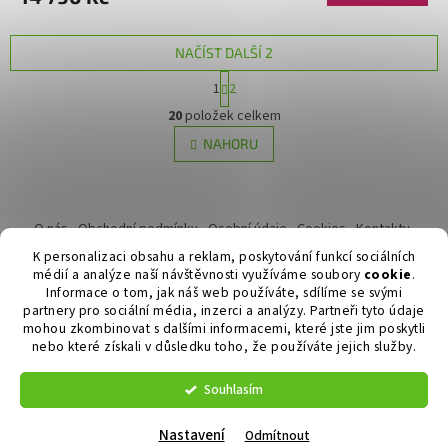
NAČÍST DALŠÍ 2
S
1
2
t
O
r
20
položek celkem
v
á
l
NAHORU
n
á
k
d
o
v
Z
a
á
c
á
O nás
Obchodní podmínky
Osobní údaje
Cookies
Kontakty
n
í
p
Reklamační řád
í
K personalizaci obsahu a reklam, poskytování funkcí sociálních
p
a
médií a analýze naší návštěvnosti využíváme soubory
cookie
.
r
t
Informace o tom, jak náš web používáte, sdílíme se svými
v
í
partnery pro sociální média, inzerci a analýzy. Partneři tyto údaje
k
mohou zkombinovat s dalšími informacemi, které jste jim poskytli
y
nebo které získali v důsledku toho, že používáte jejich služby.
Vytvořil Shoptet
v
ý
Souhlasím
p
Copyright 2026
Duvlan.cz
. Všechna práva vyhrazena.
Upravit
i
nastavení cookies
s
Nastavení
Odmítnout