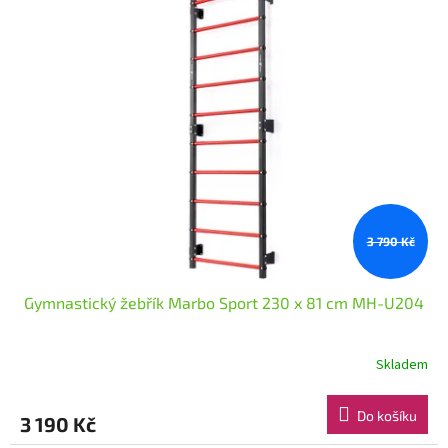
3 790 Kč
Gymnastický žebřík Marbo Sport 230 x 81 cm MH-U204
Skladem
Do košíku
3 190 Kč