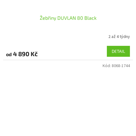
Žebřiny DUVLAN 80 Black
2 až 4 týdny
DETAIL
4 890 Kč
od
Kód:
8068-1744