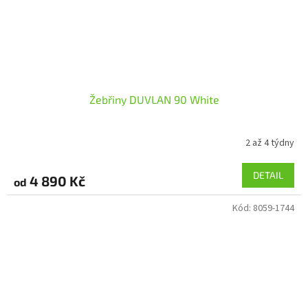
Žebřiny DUVLAN 90 White
2 až 4 týdny
DETAIL
4 890 Kč
od
Kód:
8059-1744