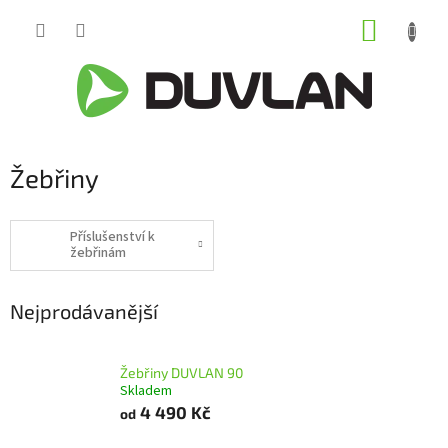
Přejít
NÁKUP
na
obsah
KOŠÍK
Žebřiny
Příslušenství k
žebřinám
Nejprodávanější
Žebřiny DUVLAN 90
Skladem
4 490 Kč
od