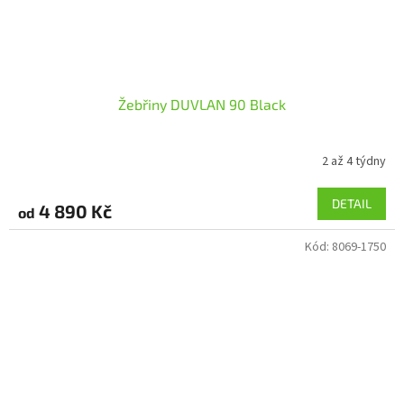
Žebřiny DUVLAN 90 Black
2 až 4 týdny
DETAIL
4 890 Kč
od
Kód:
8069-1750