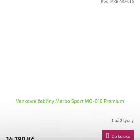
Kód:
MRB-MO-016
Venkovní žebřiny Marbo Sport MO-016 Premium
1 až 2 týdny
Do košíku
14 790 Kč