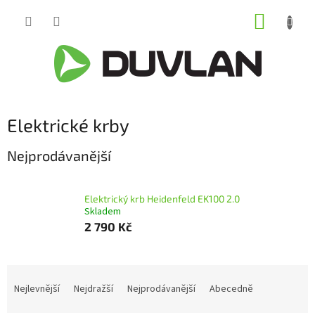
Přejít
NÁKUP
na
obsah
KOŠÍK
Elektrické krby
Nejprodávanější
Elektrický krb Heidenfeld EK100 2.0
Skladem
2 790 Kč
Ř
a
Nejlevnější
Nejdražší
Nejprodávanější
Abecedně
z