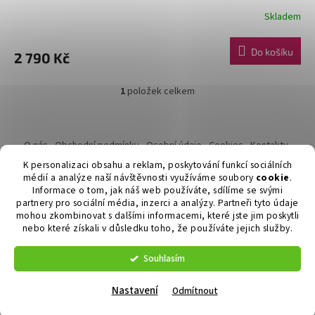
Skladem
Do košíku
2 790 Kč
1
položek celkem
O
v
l
Z
á
á
O nás
Obchodní podmínky
Osobní údaje
Cookies
Kontakty
d
p
Reklamační řád
a
K personalizaci obsahu a reklam, poskytování funkcí sociálních
a
c
médií a analýze naší návštěvnosti využíváme soubory
cookie
.
t
í
Informace o tom, jak náš web používáte, sdílíme se svými
í
partnery pro sociální média, inzerci a analýzy. Partneři tyto údaje
p
mohou zkombinovat s dalšími informacemi, které jste jim poskytli
r
nebo které získali v důsledku toho, že používáte jejich služby.
Vytvořil Shoptet
v
k
y
Souhlasím
v
Copyright 2026
Duvlan.cz
. Všechna práva vyhrazena.
Upravit
ý
nastavení cookies
Nastavení
Odmítnout
p
i