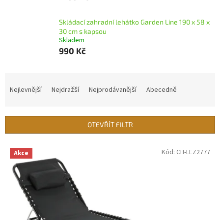
Skládací zahradní lehátko Garden Line 190 x 58 x
30 cm s kapsou
Skladem
990 Kč
Ř
a
Nejlevnější
Nejdražší
Nejprodávanější
Abecedně
z
e
n
OTEVŘÍT FILTR
í
p
V
Kód:
CH-LEZ2777
r
Akce
ý
o
p
d
i
u
s
k
p
t
r
ů