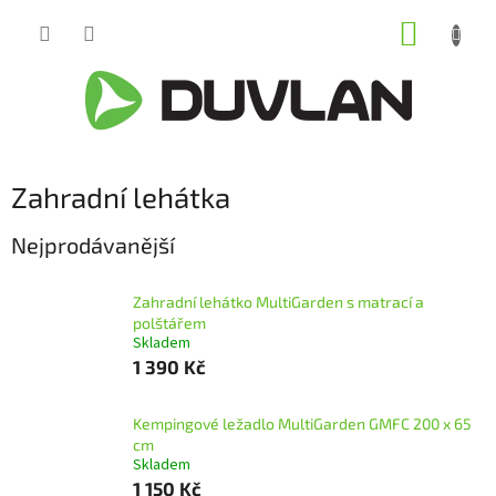
Přejít
NÁKUP
na
obsah
KOŠÍK
Zahradní lehátka
Nejprodávanější
Zahradní lehátko MultiGarden s matrací a
polštářem
Skladem
1 390 Kč
Kempingové ležadlo MultiGarden GMFC 200 x 65
cm
Skladem
1 150 Kč