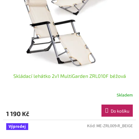
Skládací lehátko 2v1 MultiGarden ZRL010F béžová
Skladem
Do košíku
1 190 Kč
Kód:
ME-ZRL009-R_BEIGE
Výprodej