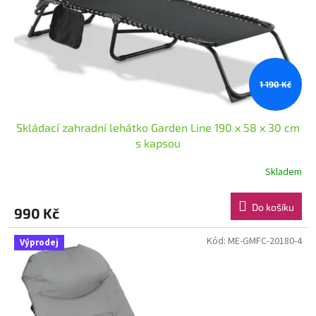
o
d
u
k
t
ů
1 190 Kč
Skládací zahradní lehátko Garden Line 190 x 58 x 30 cm
s kapsou
Skladem
Do košíku
990 Kč
Kód:
ME-GMFC-20180-4
Výprodej