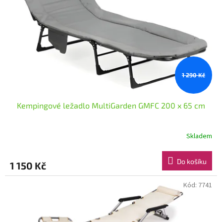
1 290 Kč
Kempingové ležadlo MultiGarden GMFC 200 x 65 cm
Skladem
Do košíku
1 150 Kč
Kód:
7741