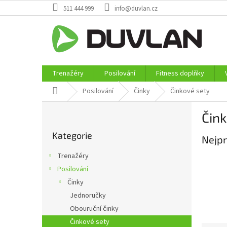
Přejít
511 444 999
info@duvlan.cz
na
obsah
Trenažéry
Posilování
Fitness doplňky
Domů
Posilování
Činky
Činkové sety
P
Čink
o
Přeskočit
s
Kategorie
kategorie
Nejpr
t
r
Trenažéry
a
Posilování
n
Činky
n
í
Jednoručky
p
Obouruční činky
a
Činkové sety