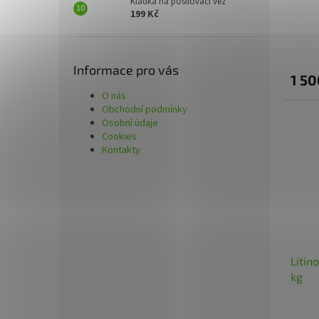
Kladka na posilovací věž
199 Kč
Informace pro vás
1 50
O nás
Obchodní podmínky
Osobní údaje
Cookies
Kontakty
Litin
kg