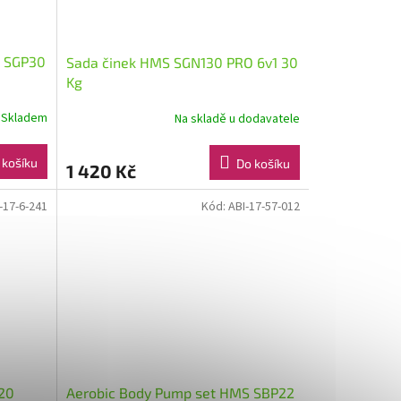
S SGP30
Sada činek HMS SGN130 PRO 6v1 30
Kg
Skladem
Na skladě u dodavatele
 košíku
Do košíku
1 420 Kč
-17-6-241
Kód:
ABI-17-57-012
 20
Aerobic Body Pump set HMS SBP22