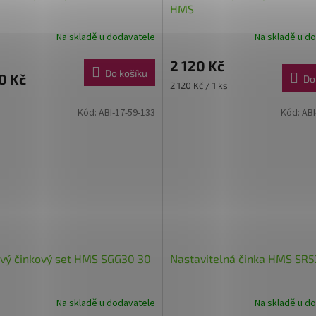
HMS
Na skladě u dodavatele
Na skladě u d
2 120 Kč
Do košíku
0 Kč
Do
Měrná
2 120 Kč / 1 ks
cena:
Kód:
ABI-17-59-133
Kód:
ABI
ový činkový set HMS SGG30 30
Nastavitelná činka HMS SR5
Na skladě u dodavatele
Na skladě u d