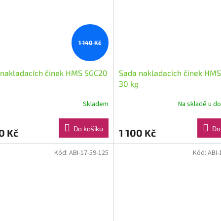
1 140 Kč
 nakladacích činek HMS SGC20
Sada nakladacích činek HM
30 kg
Skladem
Na skladě u d
Do košíku
Do
0 Kč
1 100 Kč
Kód:
ABI-17-59-125
Kód:
ABI-