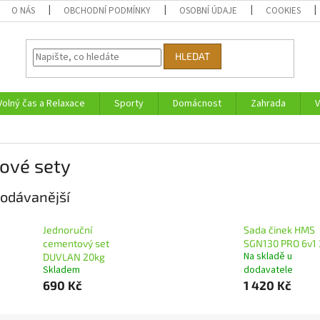
O NÁS
OBCHODNÍ PODMÍNKY
OSOBNÍ ÚDAJE
COOKIES
HLEDAT
Volný čas a Relaxace
Sporty
Domácnost
Zahrada
V
ové sety
odávanější
Jednoruční
Sada činek HMS
cementový set
SGN130 PRO 6v1 
Na skladě u
DUVLAN 20kg
Skladem
dodavatele
690 Kč
1 420 Kč