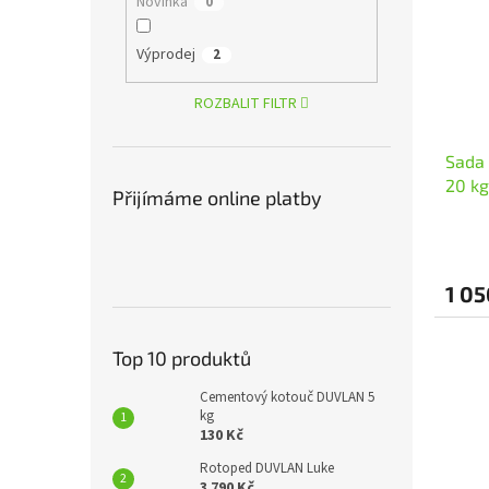
Novinka
0
Výprodej
2
ROZBALIT FILTR
Sada
20 kg
Přijímáme online platby
1 05
Top 10 produktů
Cementový kotouč DUVLAN 5
kg
130 Kč
Rotoped DUVLAN Luke
3 790 Kč