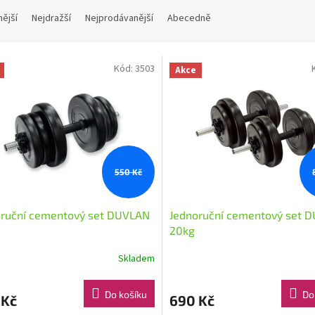
nější
Nejdražší
Nejprodávanější
Abecedně
Kód:
3503
Akce
550 Kč
oruční cementový set DUVLAN
Jednoruční cementový set 
20kg
Skladem
Průměrné
hodnocení
produktu
Do košíku
Do
 Kč
690 Kč
je
5,0