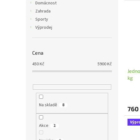
Domácnost
Zahrada
Sporty
Výprodej
Cena
450
Kč
5900
Kč
Jedno
kg
Na skladě
8
760
Výpr
Akce
2