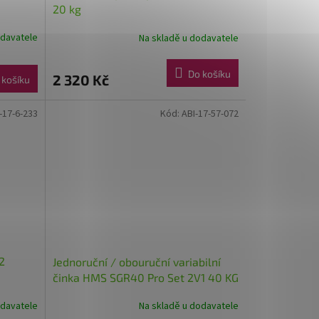
20 kg
odavatele
Na skladě u dodavatele
Do košíku
2 320 Kč
 košíku
-17-6-233
Kód:
ABI-17-57-072
2
Jednoruční / obouruční variabilní
činka HMS SGR40 Pro Set 2V1 40 KG
odavatele
Na skladě u dodavatele