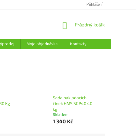
KONTAKTY
Přihlášení
NÁKUPNÍ
Prázdný košík
KOŠÍK
ýprodej
Moje objednávka
Kontakty
Sada nakladacích
30 Kg
činek HMS SGP40 40
kg
Skladem
1 340 Kč