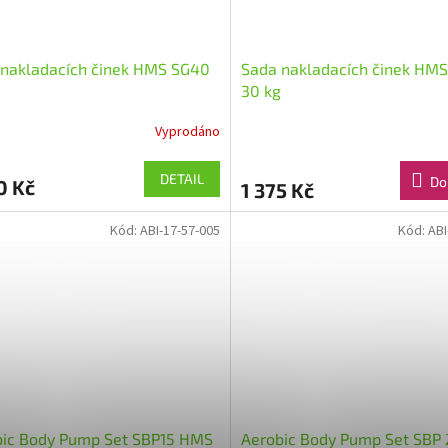
 nakladacích činek HMS SG40
Sada nakladacích činek HM
30 kg
Vyprodáno
DETAIL
Do
0 Kč
1 375 Kč
Kód:
ABI-17-57-005
Kód:
ABI
bic Body Pump Set SBP15 HMS
Aerobic Body Pump Set SBP