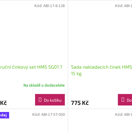
z
Kód:
ABI-17-6-138
Kód:
ABI-
5
hvězdiček.
ruční činkový set HMS SG01 7
Sada nakladacích činek HMS
15 kg
Na skladě u dodavatele
Do košíku
Do
 Kč
775 Kč
Kód:
ABI-17-57-030
Kód:
ABI-
odej