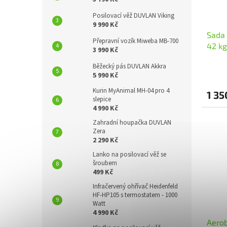
Posilovací věž DUVLAN Viking
9 990 Kč
Sada
Přepravní vozík Miweba MB-700
42 kg
3 990 Kč
Běžecký pás DUVLAN Akkra
5 990 Kč
Kurin MyAnimal MH-04 pro 4
1 35
slepice
4 990 Kč
Zahradní houpačka DUVLAN
Zera
2 290 Kč
Lanko na posilovací věž se
šroubem
499 Kč
Infračervený ohřívač Heidenfeld
HF-HP105 s termostatem - 1000
Watt
4 990 Kč
Aero