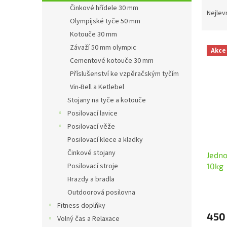
Ř
n
Činkové hřídele 30 mm
a
e
Nejlev
Olympijské tyče 50 mm
z
l
e
Kotouče 30 mm
V
n
Závaží 50 mm olympic
Akce
ý
í
Cementové kotouče 30 mm
p
p
Příslušenství ke vzpěračským tyčím
i
r
Vin-Bell a Ketlebel
s
o
p
Stojany na tyče a kotouče
d
r
u
Posilovací lavice
o
k
Posilovací věže
d
t
Posilovací klece a kladky
u
ů
Činkové stojany
Jedn
k
10kg
Posilovací stroje
t
ů
Hrazdy a bradla
Outdoorová posilovna
Fitness doplňky
450
Volný čas a Relaxace