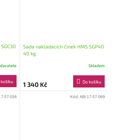
S SGC30
Sada nakladacích činek HMS SGP40
40 kg
odavatele
Skladem
Průměrné
hodnocení
produktu
 košíku
Do košíku
1 340 Kč
je
5,0
z
17-57-036
Kód:
ABI-17-57-069
5
hvězdiček.