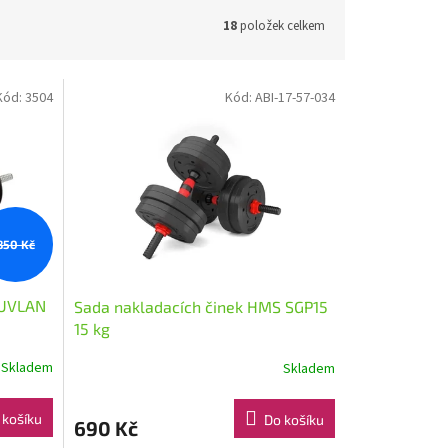
18
položek celkem
Kód:
3504
Kód:
ABI-17-57-034
850 Kč
DUVLAN
Sada nakladacích činek HMS SGP15
15 kg
Skladem
Skladem
 košíku
Do košíku
690 Kč