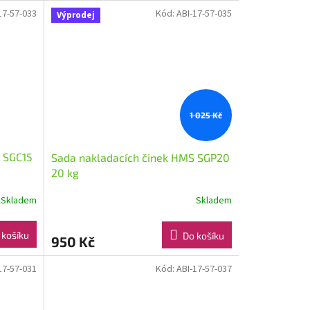
17-57-033
Kód:
ABI-17-57-035
Výprodej
1 025 Kč
 SGC15
Sada nakladacích činek HMS SGP20
20 kg
Skladem
Skladem
 košíku
Do košíku
950 Kč
17-57-031
Kód:
ABI-17-57-037