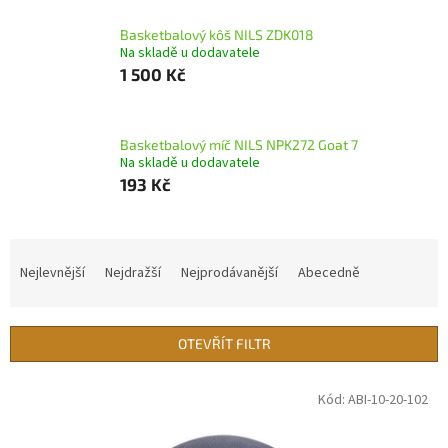
Basketbalový kôš NILS ZDK018
Na skladě u dodavatele
1 500 Kč
Basketbalový míč NILS NPK272 Goat 7
Na skladě u dodavatele
193 Kč
Ř
a
Nejlevnější
Nejdražší
Nejprodávanější
Abecedně
z
e
n
OTEVŘÍT FILTR
í
p
V
Kód:
ABI-10-20-102
r
ý
o
p
d