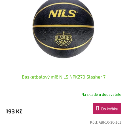
i
u
s
k
p
t
r
ů
o
d
u
k
t
ů
Basketbalový míč NILS NPK270 Slasher 7
Na skladě u dodavatele
Do košíku
193 Kč
Kód:
ABI-10-20-101