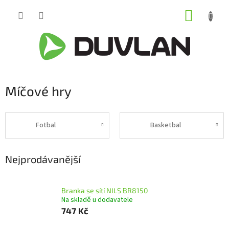
Přejít
NÁKUP
na
obsah
KOŠÍK
Míčové hry
Fotbal
Basketbal
Nejprodávanější
Branka se sítí NILS BR8150
Na skladě u dodavatele
747 Kč