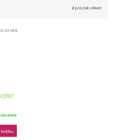
2
položek celkem
15-03-084
NC3107
odavatele
 košíku