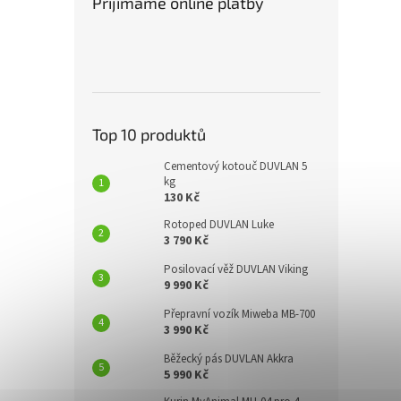
Přijímáme online platby
Top 10 produktů
Cementový kotouč DUVLAN 5
kg
130 Kč
Rotoped DUVLAN Luke
3 790 Kč
Posilovací věž DUVLAN Viking
9 990 Kč
Přepravní vozík Miweba MB-700
3 990 Kč
Běžecký pás DUVLAN Akkra
5 990 Kč