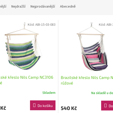
nější
Nejdražší
Nejprodávanější
Abecedně
Kód:
ABI-15-03-083
Kód:
ABI-
lské křeslo Nils Camp NC3106
Brazilské křeslo Nils Camp 
né
růžové
Skladem
Na skladě u d
Do košíku
Do
 Kč
540 Kč