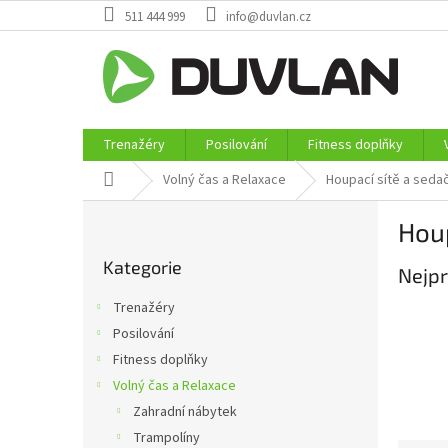
Přejít
511 444 999
info@duvlan.cz
na
obsah
Trenažéry
Posilování
Fitness doplňky
Domů
Volný čas a Relaxace
Houpací sítě a seda
P
Hou
o
Přeskočit
s
Kategorie
kategorie
Nejpr
t
r
Trenažéry
a
Posilování
n
Fitness doplňky
n
í
Volný čas a Relaxace
p
Zahradní nábytek
a
Trampolíny