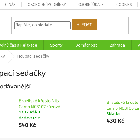
O NÁS
OBCHODNÍ PODMÍNKY
OSOBNÍ ÚDAJE
COOKIES
HLEDAT
Volný čas a Relaxace
Sporty
Domácnost
Zahrada
V
čky
Houpací sedačky
pací sedačky
odávanější
Brazilské křeslo Nils
Brazilské křeslo 
Camp NC3107 růžové
Camp NC3106 ze
Na skladě u
Skladem
dodavatele
430 Kč
540 Kč