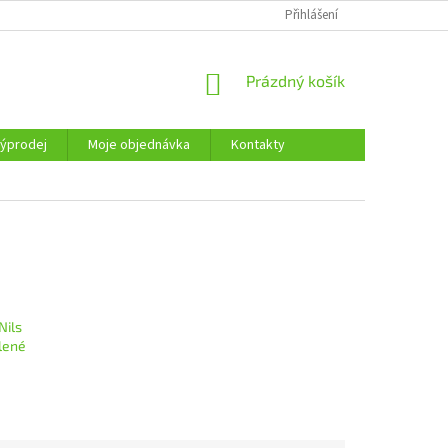
KONTAKTY
Přihlášení
NÁKUPNÍ
Prázdný košík
KOŠÍK
ýprodej
Moje objednávka
Kontakty
Nils
lené