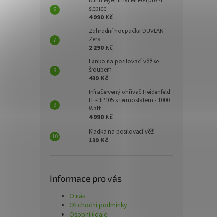
Kurin MyAnimal MH-04 pro 4
slepice
4 990 Kč
Zahradní houpačka DUVLAN
Zera
2 290 Kč
Lanko na posilovací věž se
šroubem
499 Kč
Infračervený ohřívač Heidenfeld
HF-HP105 s termostatem - 1000
Watt
4 990 Kč
Kladka na posilovací věž
199 Kč
Informace pro vás
O nás
Obchodní podmínky
Osobní údaje