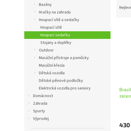
Ř
n
Bazény
a
e
Nejlev
Hračky na zahradu
z
l
e
Houpací sítě a sedačky
V
n
Houpací sítě
ý
í
Houpací sedačky
p
p
Stojany a doplňky
i
r
Outdoor
s
o
p
Masážní přístroje a pomůcky
d
r
u
Masážní křesla
o
k
Dětská vozidla
d
t
Dětské pěnové podložky
u
ů
Elektrická vozidla pro seniory
Brazi
k
zele
Domácnost
t
ů
Zahrada
Sporty
Výprodej
430