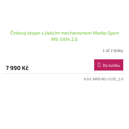
Činkový stojan s jistícím mechanismem Marbo Sport
MS-S104 2.0
1 až 2 týdny
Do košíku
7 990 Kč
Kód:
MRB-MS-S105_2-0