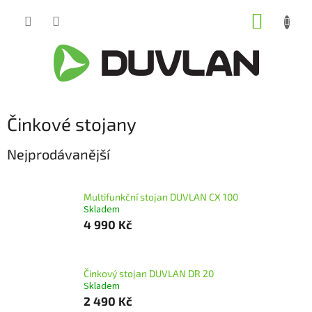
Přejít
NÁKUP
na
obsah
KOŠÍK
Činkové stojany
Nejprodávanější
Multifunkční stojan DUVLAN CX 100
Skladem
4 990 Kč
Činkový stojan DUVLAN DR 20
Skladem
2 490 Kč