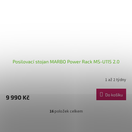
Posilovací stojan MARBO Power Rack MS-U115 2.0
1 až 2 týdny
Do košíku
9 990 Kč
16
položek celkem
O
v
l
Z
á