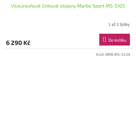
Víceúrovňové činkové stojany Marbo Sport MS-S105
1 až 2 týdny
Do košíku
6 290 Kč
Kód:
MRB-MS-S104