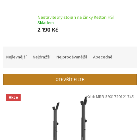
Nastavitelný stojan na činky Kelton HS1
Skladem
2 190 Kč
Ř
a
Nejlevnější
Nejdražší
Nejprodávanější
Abecedně
z
e
n
OTEVŘÍT FILTR
í
p
V
Kód:
MRB-5901720121745
r
Akce
ý
o
p
d
i
u
s
k
p
t
r
ů