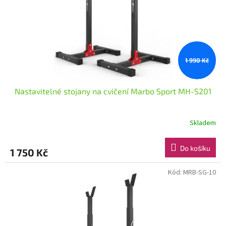
o
d
u
k
t
ů
1 990 Kč
Nastavitelné stojany na cvičení Marbo Sport MH-S201
Skladem
Do košíku
1 750 Kč
Kód:
MRB-SG-10