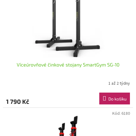
Víceúrovňové činkové stojany SmartGym SG-10
1 až 2 týdny
Do košíku
1 790 Kč
Kód:
6180