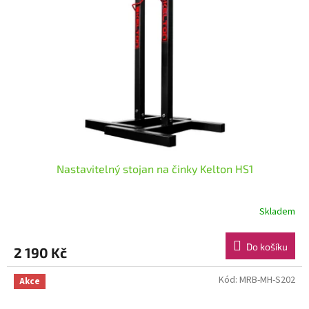
Nastavitelný stojan na činky Kelton HS1
Skladem
Do košíku
2 190 Kč
Kód:
MRB-MH-S202
Akce