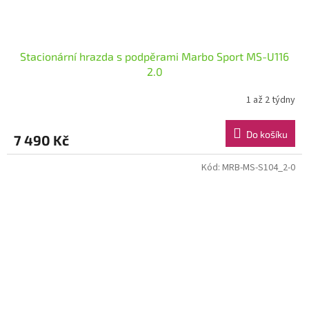
Stacionární hrazda s podpěrami Marbo Sport MS-U116
2.0
1 až 2 týdny
Do košíku
7 490 Kč
Kód:
MRB-MS-S104_2-0