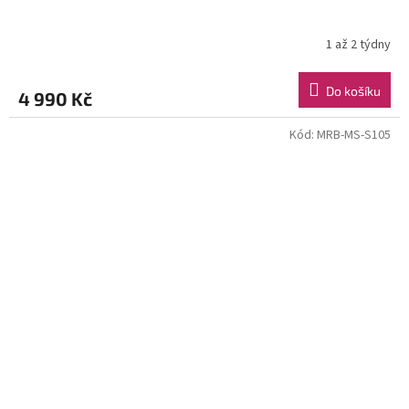
1 až 2 týdny
Do košíku
4 990 Kč
Kód:
MRB-MS-S105