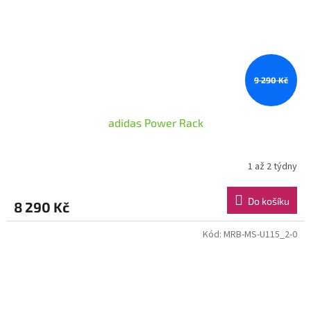
9 290 Kč
adidas Power Rack
1 až 2 týdny
Do košíku
8 290 Kč
Kód:
MRB-MS-U115_2-0