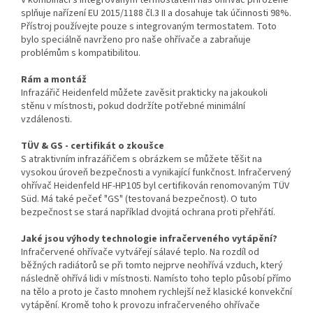
V kombinaci s integrovaným termostatem náš ohřívač přirozeně
splňuje nařízení EU 2015/1188 čl.3 II a dosahuje tak účinnosti 98%.
Přístroj používejte pouze s integrovaným termostatem. Toto
bylo speciálně navrženo pro naše ohřívače a zabraňuje
problémům s kompatibilitou.
Rám a montáž
Infrazářič Heidenfeld můžete zavěsit prakticky na jakoukoli
stěnu v místnosti, pokud dodržíte potřebné minimální
vzdálenosti.
TÜV & GS - certifikát o zkoušce
S atraktivním infrazářičem s obrázkem se můžete těšit na
vysokou úroveň bezpečnosti a vynikající funkčnost. Infračervený
ohřívač Heidenfeld HF-HP105 byl certifikován renomovaným TÜV
Süd. Má také pečeť "GS" (testovaná bezpečnost). O tuto
bezpečnost se stará například dvojitá ochrana proti přehřátí.
Jaké jsou výhody technologie infračerveného vytápění?
Infračervené ohřívače vytvářejí sálavé teplo. Na rozdíl od
běžných radiátorů se při tomto nejprve neohřívá vzduch, který
následně ohřívá lidi v místnosti. Namísto toho teplo působí přímo
na tělo a proto je často mnohem rychlejší než klasické konvekční
vytápění. Kromě toho k provozu infračerveného ohřívače