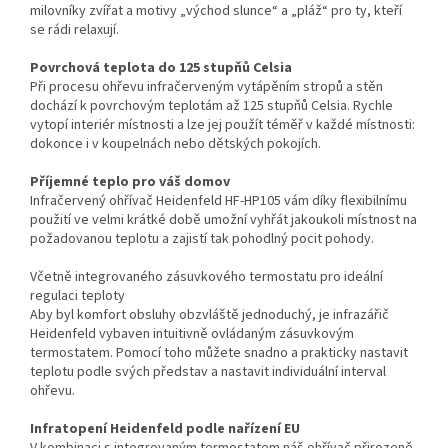
milovníky zvířat a motivy „východ slunce“ a „pláž“ pro ty, kteří
se rádi relaxují.
Povrchová teplota do 125 stupňů Celsia
Při procesu ohřevu infračerveným vytápěním stropů a stěn
dochází k povrchovým teplotám až 125 stupňů Celsia. Rychle
vytopí interiér místnosti a lze jej použít téměř v každé místnosti:
dokonce i v koupelnách nebo dětských pokojích.
Příjemné teplo pro váš domov
Infračervený ohřívač Heidenfeld HF-HP105 vám díky flexibilnímu
použití ve velmi krátké době umožní vyhřát jakoukoli místnost na
požadovanou teplotu a zajistí tak pohodlný pocit pohody.
Včetně integrovaného zásuvkového termostatu pro ideální
regulaci teploty
Aby byl komfort obsluhy obzvláště jednoduchý, je infrazářič
Heidenfeld vybaven intuitivně ovládaným zásuvkovým
termostatem. Pomocí toho můžete snadno a prakticky nastavit
teplotu podle svých představ a nastavit individuální interval
ohřevu.
Infratopení Heidenfeld podle nařízení EU