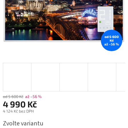
od 5 600
Kč
až –56 %
od 5 600 Kč
až –56 %
4 990 Kč
4 124 Kč bez DPH
Měrná
Zvolte variantu
cena: