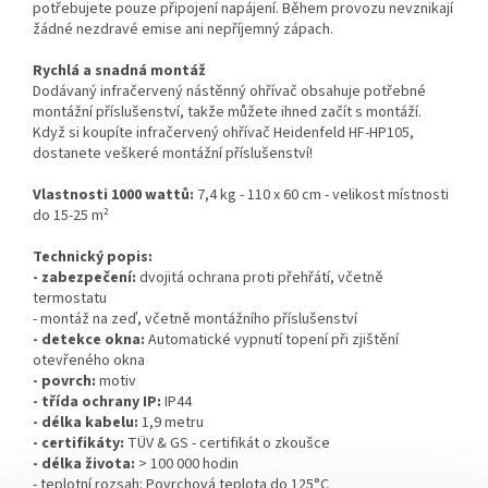
potřebujete pouze připojení napájení. Během provozu nevznikají
žádné nezdravé emise ani nepříjemný zápach.
Rychlá a snadná montáž
Dodávaný infračervený nástěnný ohřívač obsahuje potřebné
montážní příslušenství, takže můžete ihned začít s montáží.
Když si koupíte infračervený ohřívač Heidenfeld HF-HP105,
dostanete veškeré montážní příslušenství!
Vlastnosti 1000 wattů:
7,4 kg - 110 x 60 cm - velikost místnosti
do 15-25 m²
Technický popis:
- zabezpečení:
dvojitá ochrana proti přehřátí, včetně
termostatu
- montáž na zeď, včetně montážního příslušenství
- detekce okna:
Automatické vypnutí topení při zjištění
otevřeného okna
- povrch:
motiv
- třída ochrany IP:
IP44
- délka kabelu:
1,9 metru
- certifikáty:
TÜV & GS - certifikát o zkoušce
- délka života:
> 100 000 hodin
- teplotní rozsah: Povrchová teplota do 125°C