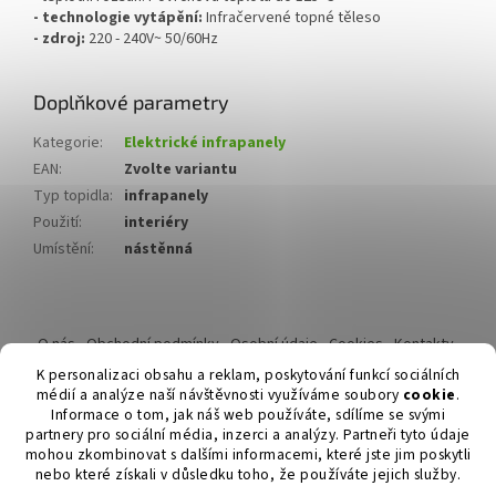
- technologie vytápění:
Infračervené topné těleso
- zdroj:
220 - 240V~ 50/60Hz
Doplňkové parametry
Kategorie
:
Elektrické infrapanely
EAN
:
Zvolte variantu
Typ topidla
:
infrapanely
Použití
:
interiéry
Umístění
:
nástěnná
Z
á
O nás
Obchodní podmínky
Osobní údaje
Cookies
Kontakty
p
Reklamační řád
K personalizaci obsahu a reklam, poskytování funkcí sociálních
a
médií a analýze naší návštěvnosti využíváme soubory
cookie
.
t
Informace o tom, jak náš web používáte, sdílíme se svými
í
partnery pro sociální média, inzerci a analýzy. Partneři tyto údaje
mohou zkombinovat s dalšími informacemi, které jste jim poskytli
nebo které získali v důsledku toho, že používáte jejich služby.
Vytvořil Shoptet