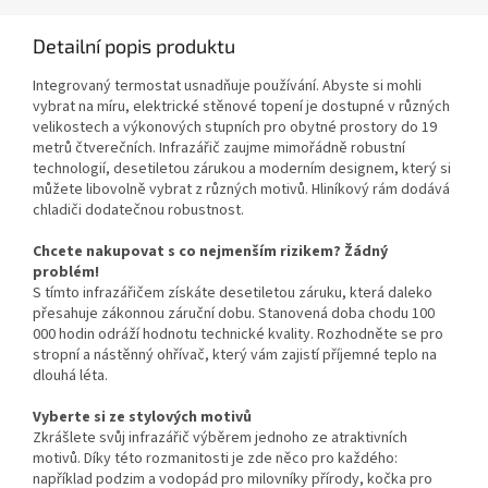
Detailní popis produktu
Integrovaný termostat usnadňuje používání. Abyste si mohli
vybrat na míru, elektrické stěnové topení je dostupné v různých
velikostech a výkonových stupních pro obytné prostory do 19
metrů čtverečních. Infrazářič zaujme mimořádně robustní
technologií, desetiletou zárukou a moderním designem, který si
můžete libovolně vybrat z různých motivů. Hliníkový rám dodává
chladiči dodatečnou robustnost.
Chcete nakupovat s co nejmenším rizikem? Žádný
problém!
S tímto infrazářičem získáte desetiletou záruku, která daleko
přesahuje zákonnou záruční dobu. Stanovená doba chodu 100
000 hodin odráží hodnotu technické kvality. Rozhodněte se pro
stropní a nástěnný ohřívač, který vám zajistí příjemné teplo na
dlouhá léta.
Vyberte si ze stylových motivů
Zkrášlete svůj infrazářič výběrem jednoho ze atraktivních
motivů. Díky této rozmanitosti je zde něco pro každého:
například podzim a vodopád pro milovníky přírody, kočka pro