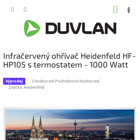
Přejít
NÁKUP
na
obsah
KOŠÍK
Infračervený ohřívač Heidenfeld HF-
HP105 s termostatem - 1000 Watt
Průměrné
2 hodnocení
Podrobnosti hodnocení
Výprodej
hodnocení
Značka:
Heidenfeld
produktu
je
5,0
z
5
hvězdiček.