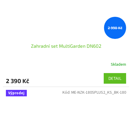
2 990 Kč
Zahradní set MultiGarden DN602
Skladem
DETAIL
2 390 Kč
Kód:
ME-NZK-180SPLUS2_KS_BK-180
Výprodej