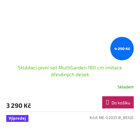
4 290 Kč
Skládací pivní set MultiGarden 180 cm imitace
dřevěných desek
Skladem
Do košíku
3 290 Kč
Kód:
ME-G2025-B_BEIGE
Výprodej