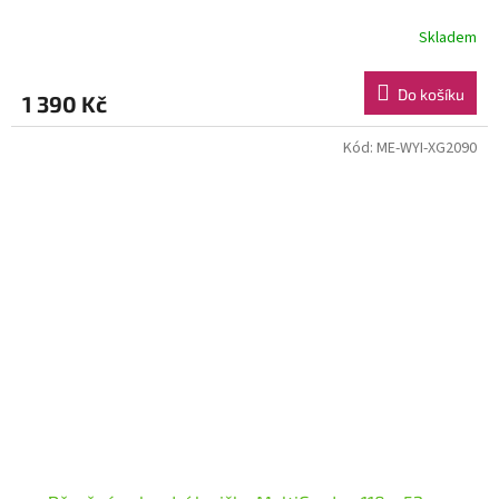
Skladem
Do košíku
1 390 Kč
Kód:
ME-WYI-XG2090