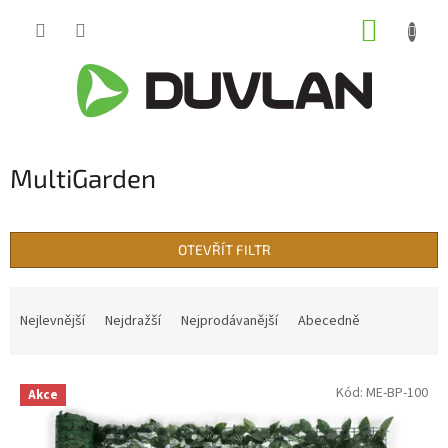
Přejít
NÁKUP
na
obsah
KOŠÍK
MultiGarden
OTEVŘÍT FILTR
Ř
a
Nejlevnější
Nejdražší
Nejprodávanější
Abecedně
z
e
V
n
Kód:
ME-BP-100
Akce
ý
í
p
p