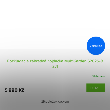
7 490 Kč
Rozkladacia záhradná hojdačka MultiGarden G2025-B
2v1
Skladem
DETAIL
5 990 Kč
15
položek celkem
O
v