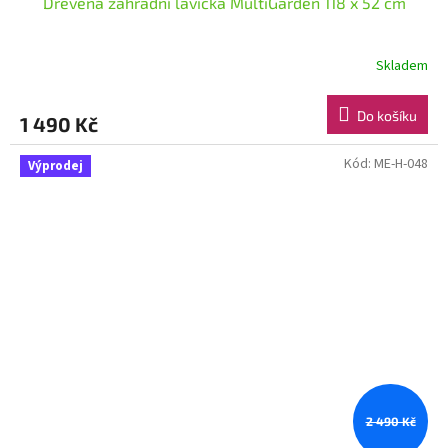
Dřevěná zahradní lavička MultiGarden 118 x 52 cm
Skladem
Do košíku
1 490 Kč
Kód:
ME-H-048
Výprodej
2 490 Kč