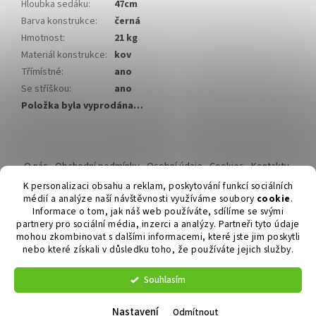
Hloubka sedáku
:
47cm
Barva konstrukce
:
černá
Hmotnost
:
21 kg
Materiál konstrukce
:
kov
Třímístné
:
ano
Se stříškou
:
ano
Položka byla vyprodána…
Z
á
O nás
Obchodní podmínky
Osobní údaje
Cookies
Kontakty
p
Reklamační řád
K personalizaci obsahu a reklam, poskytování funkcí sociálních
a
médií a analýze naší návštěvnosti využíváme soubory
cookie
.
t
Informace o tom, jak náš web používáte, sdílíme se svými
í
partnery pro sociální média, inzerci a analýzy. Partneři tyto údaje
mohou zkombinovat s dalšími informacemi, které jste jim poskytli
nebo které získali v důsledku toho, že používáte jejich služby.
Vytvořil Shoptet
Souhlasím
Copyright 2026
Duvlan.cz
. Všechna práva vyhrazena.
Upravit
nastavení cookies
Nastavení
Odmítnout