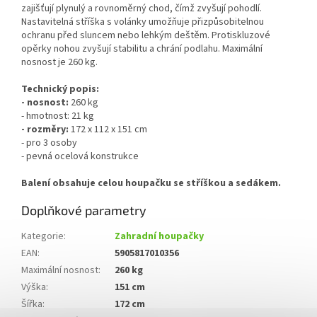
zajišťují plynulý a rovnoměrný chod, čímž zvyšují pohodlí.
Nastavitelná stříška s volánky umožňuje přizpůsobitelnou
ochranu před sluncem nebo lehkým deštěm. Protiskluzové
opěrky nohou zvyšují stabilitu a chrání podlahu. Maximální
nosnost je 260 kg.
Technický popis:
- nosnost:
260 kg
- hmotnost: 21 kg
- rozměry:
172 x 112 x 151 cm
- pro 3 osoby
- pevná ocelová konstrukce
Balení obsahuje celou houpačku se stříškou a sedákem.
Doplňkové parametry
Kategorie
:
Zahradní houpačky
EAN
:
5905817010356
Maximální nosnost
:
260 kg
Výška
:
151 cm
Šířka
:
172 cm