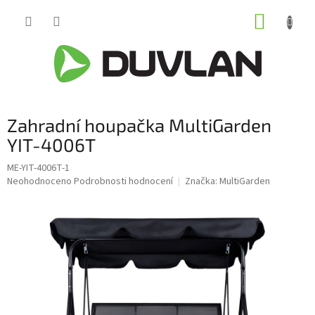
Přejít
NÁKUP
na
obsah
KOŠÍK
Zahradní houpačka MultiGarden
YIT-4006T
ME-YIT-4006T-1
Průměrné
Neohodnoceno
Podrobnosti hodnocení
Značka:
MultiGarden
hodnocení
produktu
je
0,0
z
5
hvězdiček.