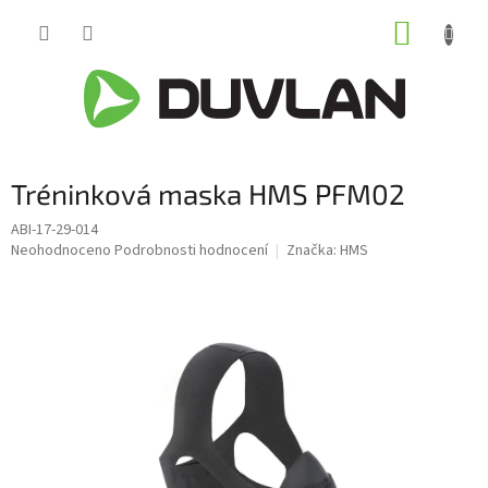
Přejít
NÁKUP
na
obsah
KOŠÍK
Tréninková maska HMS PFM02
ABI-17-29-014
Průměrné
Neohodnoceno
Podrobnosti hodnocení
Značka:
HMS
hodnocení
produktu
je
0,0
z
5
hvězdiček.