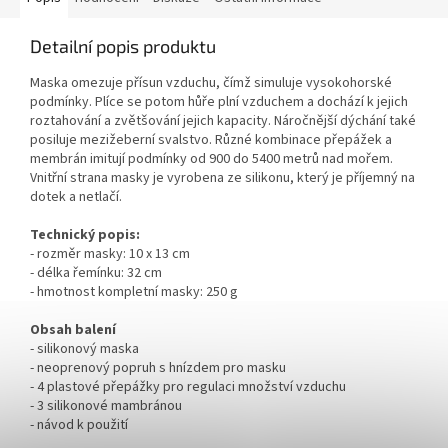
Detailní popis produktu
Maska omezuje přísun vzduchu, čímž simuluje vysokohorské
podmínky. Plíce se potom hůře plní vzduchem a dochází k jejich
roztahování a zvětšování jejich kapacity. Náročnější dýchání také
posiluje mezižeberní svalstvo. Různé kombinace přepážek a
membrán imitují podmínky od 900 do 5400 metrů nad mořem.
Vnitřní strana masky je vyrobena ze silikonu, který je příjemný na
dotek a netlačí.
Technický popis:
- rozměr masky: 10 x 13 cm
- délka řemínku: 32 cm
- hmotnost kompletní masky: 250 g
Obsah balení
- silikonový maska
- neoprenový popruh s hnízdem pro masku
- 4 plastové přepážky pro regulaci množství vzduchu
- 3 silikonové mambránou
- návod k použití