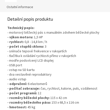
Ostatní informace
Detailní popis produktu
Technický popis:
- motorový běžecký pás s manuálním zdvihem běžecké plochy
- výkon motoru:
1,5 HP
- rychlost:
0,8 - 14,8 km / h
- počet stupňů sklonu:
3
- snímače tepové frekvence v rukojetích
- tlačítka k ovládání rychlosti přímo v rukojetích
- modře podsvícený LCD displej
- USB port
- vstup na SD kartu
- dva vestavěné reproduktory
- audio vstup
- odpružení:
6 elastomerů
- počítač zobrazuje:
čas, rychlost, kalorie, puls, vzdálenost
- počet programů:
12
- rozměry běžecké plochy:
115 x 42 cm
- rozměry běžeckého pásu:
153 x 68,5 x 116 cm
- hmotnost:
45 kg