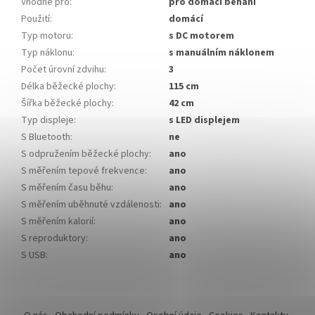
Vhodné pro
:
pro domácí běhání
Použití
:
domácí
Typ motoru
:
s DC motorem
Typ náklonu
:
s manuálním náklonem
Počet úrovní zdvihu
:
3
Délka běžecké plochy
:
115 cm
Šířka běžecké plochy
:
42 cm
Typ displeje
:
s LED displejem
S Bluetooth
:
ne
S odpružením běžecké plochy
:
ano
S měřením tepové frekvence
:
ano
S měřením času běhu
:
ano
S měřením uběhnuté vzdálenosti
:
ano
S měřením kalorií
:
ano
S reproduktory
:
ano
S USB
:
ano
Z
á