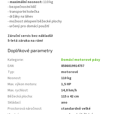
- maximální nosnost:
110 kg
- bezpečnostní klíč
- transportní kolečka
- držáky na láhev
- možnost sklopení běžecké plochy
- určený pro domácí použití
Záruční servis bez nákladů!
5-letá záruka na rám!
Doplňkové parametry
Kategorie
:
Domácí motorové pásy
EAN
:
8586019914757
Typ
:
motorové
Nosnost
:
110 kg
Max. výkon motoru
:
1,5 HP
Max. rychlost
:
14,8 hm/h
Běžecká plocha
:
115 x 42 cm
Skládací
:
ano
Prostorová náročnost
:
standardně velké