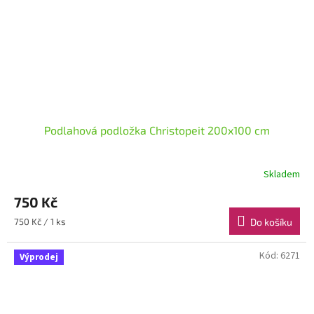
Podlahová podložka Christopeit 200x100 cm
Skladem
750 Kč
Měrná
750 Kč / 1 ks
Do košíku
cena:
Kód:
6271
Výprodej