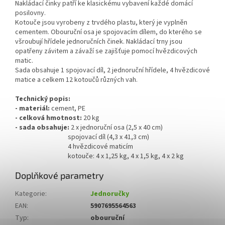
Nakládací činky patří ke klasickému vybavení každé domácí
posilovny.
Kotouče jsou vyrobeny z trvdého plastu, který je vyplněn
cementem. Obouruční osa je spojovacím dílem, do kterého se
všroubují hřídele jednoručních činek. Nakládací trny jsou
opatřeny závitem a závaží se zajišťuje pomocí hvězdicových
matic.
Sada obsahuje 1 spojovací díl, 2 jednoruční hřídele, 4 hvězdicové
matice a celkem 12 kotoučů různých vah.
Technický popis:
- materiál:
cement, PE
- celková hmotnost:
20 kg
- sada obsahuje:
2 x jednoruční osa (2,5 x 40 cm)
spojovací díl (4,3 x 41,3 cm)
4 hvězdicové maticím
kotouče: 4 x 1,25 kg, 4 x 1,5 kg, 4 x 2 kg
Doplňkové parametry
Kategorie
:
Jednoručky
EAN
:
5907695564563
Typ
:
obouruční