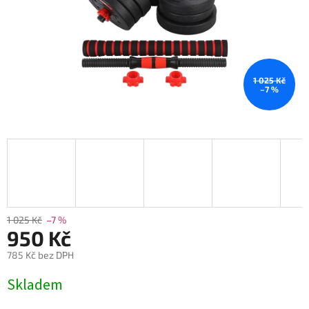
1 025 Kč
–7 %
1 025 Kč
–7 %
950 Kč
785 Kč bez DPH
Měrná
Skladem
cena: