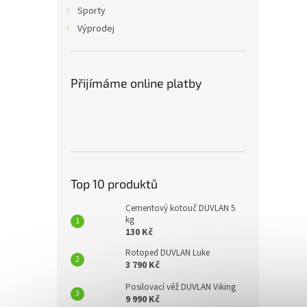
n
Sporty
e
Výprodej
l
Přijímáme online platby
Top 10 produktů
Cementový kotouč DUVLAN 5
kg
130 Kč
Rotoped DUVLAN Luke
3 790 Kč
Posilovací věž DUVLAN Viking
9 990 Kč