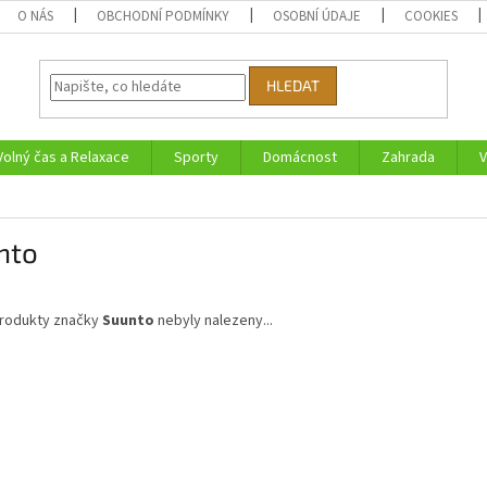
O NÁS
OBCHODNÍ PODMÍNKY
OSOBNÍ ÚDAJE
COOKIES
HLEDAT
Volný čas a Relaxace
Sporty
Domácnost
Zahrada
V
nto
rodukty značky
Suunto
nebyly nalezeny...