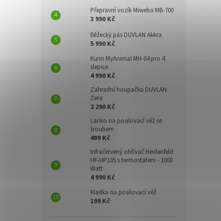
Přepravní vozík Miweba MB-700
3 990 Kč
Běžecký pás DUVLAN Akkra
5 990 Kč
Kurin MyAnimal MH-04 pro 4
slepice
4 990 Kč
Zahradní houpačka DUVLAN
Zera
2 290 Kč
Lanko na posilovací věž se
šroubem
499 Kč
Infračervený ohřívač Heidenfeld
HF-HP105 s termostatem - 1000
Watt
4 990 Kč
Kladka na posilovací věž
199 Kč