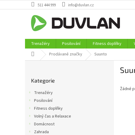
Přejít
511 444 999
info@duvlan.cz
na
obsah
Trenažéry
Posilování
Fitness doplňky
Domů
Prodávané značky
Suunto
P
Suu
o
Přeskočit
s
Kategorie
kategorie
t
Žádné p
r
Trenažéry
a
Posilování
n
Fitness doplňky
n
í
Volný čas a Relaxace
p
Domácnost
a
Zahrada