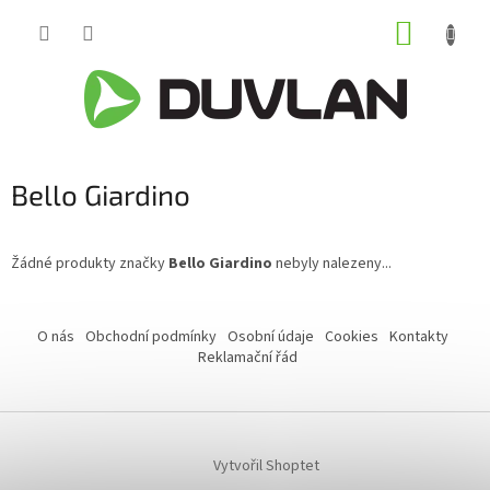
Přejít
NÁKUP
na
obsah
KOŠÍK
Bello Giardino
Žádné produkty značky
Bello Giardino
nebyly nalezeny...
Z
á
O nás
Obchodní podmínky
Osobní údaje
Cookies
Kontakty
p
Reklamační řád
a
t
í
Vytvořil Shoptet