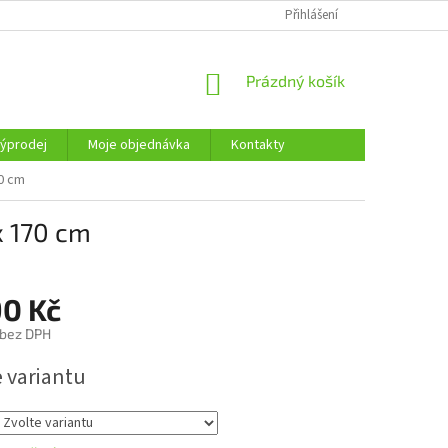
KONTAKTY
Přihlášení
NÁKUPNÍ
Prázdný košík
KOŠÍK
ýprodej
Moje objednávka
Kontakty
70 cm
x 170 cm
90 Kč
 bez DPH
e variantu