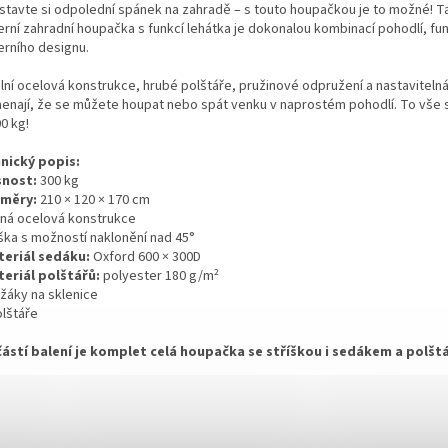
stavte si odpolední spánek na zahradě – s touto houpačkou je to možné! T
rní zahradní houpačka s funkcí lehátka je dokonalou kombinací pohodlí, fun
rního designu.
ilní ocelová konstrukce, hrubé polštáře, pružinové odpružení a nastavitelná
enají, že se můžete houpat nebo spát venku v naprostém pohodlí. To vše 
0 kg!
nický popis:
snost:
300 kg
změry:
210 × 120 × 170 cm
vná ocelová konstrukce
íška s možností naklonění nad 45°
teriál sedáku:
Oxford 600 × 300D
teriál polštářů:
polyester 180 g/m²
ržáky na sklenice
olštáře
ástí balení je komplet celá houpačka se stříškou i sedákem a polštá