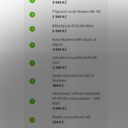
9 990 Kč
Přepravní vozík Miweba MB-700
3 990 Kč
Běžecký pás DUVLAN Akkra
5 990 Kč
Kurin MyAnimal MH-04 pro 4
slepice
4 990 Kč
Zahradní houpačka DUVLAN
Zera
2 290 Kč
Lanko na posilovací věž se
šroubem
499 Kč
Infračervený ohřívač Heidenfeld
HF-HP105 s termostatem - 1000
Watt
4 990 Kč
Kladka na posilovací věž
199 Kč