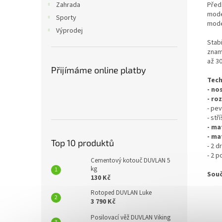
Před
Zahrada
mode
Sporty
mode
Výprodej
Stab
znam
až 30
Přijímáme online platby
Tech
- no
- ro
- pe
- stř
- ma
- ma
Top 10 produktů
- 2 d
- 2 p
Cementový kotouč DUVLAN 5
kg
Souč
130 Kč
Rotoped DUVLAN Luke
3 790 Kč
Posilovací věž DUVLAN Viking