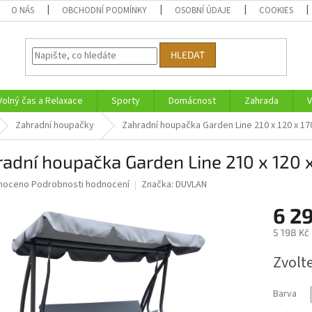
O NÁS
OBCHODNÍ PODMÍNKY
OSOBNÍ ÚDAJE
COOKIES
HLEDAT
Volný čas a Relaxace
Sporty
Domácnost
Zahrada
V
Zahradní houpačky
Zahradní houpačka Garden Line 210 x 120 x 1
adní houpačka Garden Line 210 x 120 
né
noceno
Podrobnosti hodnocení
Značka:
DUVLAN
ní
6 2
u
5 198 Kč
Měrná
Zvolt
cena:
ek.
Barva