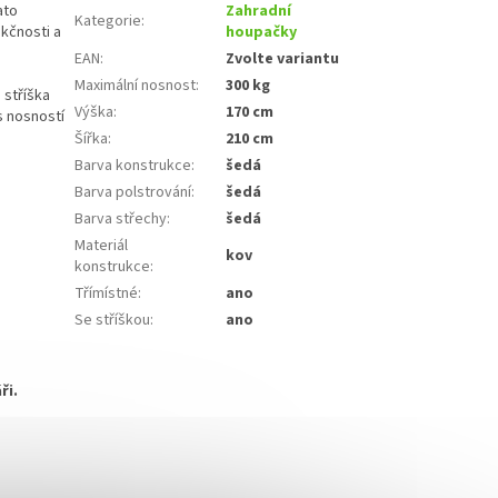
ato
Zahradní
Kategorie
:
kčnosti a
houpačky
EAN
:
Zvolte variantu
Maximální nosnost
:
300 kg
 stříška
Výška
:
170 cm
s nosností
Šířka
:
210 cm
Barva konstrukce
:
šedá
Barva polstrování
:
šedá
Barva střechy
:
šedá
Materiál
kov
konstrukce
:
Třímístné
:
ano
Se stříškou
:
ano
ři.