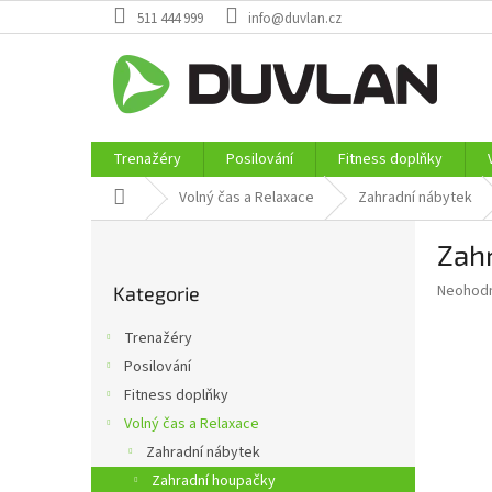
Přejít
511 444 999
info@duvlan.cz
na
obsah
Trenažéry
Posilování
Fitness doplňky
Domů
Volný čas a Relaxace
Zahradní nábytek
P
Zahr
o
Přeskočit
s
Průměr
Neohod
Kategorie
kategorie
t
hodnoce
r
produkt
Trenažéry
a
je
Posilování
0,0
n
z
Fitness doplňky
n
5
í
Volný čas a Relaxace
hvězdič
p
Zahradní nábytek
a
Zahradní houpačky