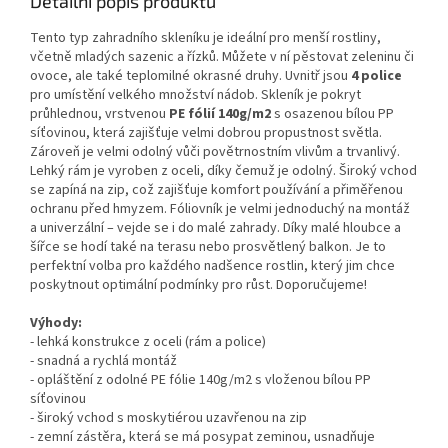
Detailní popis produktu
Tento typ zahradního skleníku je ideální pro menší rostliny,
včetně mladých sazenic a řízků. Můžete v ní pěstovat zeleninu či
ovoce, ale také teplomilné okrasné druhy. Uvnitř jsou
4 police
pro umístění velkého množství nádob. Skleník je pokryt
průhlednou, vrstvenou
PE fólií 140g/m2
s osazenou bílou PP
síťovinou, která zajišťuje velmi dobrou propustnost světla.
Zároveň je velmi odolný vůči povětrnostním vlivům a trvanlivý.
Lehký rám je vyroben z oceli, díky čemuž je odolný. Široký vchod
se zapíná na zip, což zajišťuje komfort používání a přiměřenou
ochranu před hmyzem. Fóliovník je velmi jednoduchý na montáž
a univerzální – vejde se i do malé zahrady. Díky malé hloubce a
šířce se hodí také na terasu nebo prosvětlený balkon. Je to
perfektní volba pro každého nadšence rostlin, který jim chce
poskytnout optimální podmínky pro růst. Doporučujeme!
Výhody:
- lehká konstrukce z oceli (rám a police)
- snadná a rychlá montáž
- opláštění z odolné PE fólie 140g/m2 s vloženou bílou PP
síťovinou
- široký vchod s moskytiérou uzavřenou na zip
- zemní zástěra, která se má posypat zeminou, usnadňuje