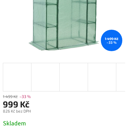
1 499 Kč
–33 %
1 499 Kč
–33 %
999 Kč
826 Kč bez DPH
Měrná
Skladem
cena: