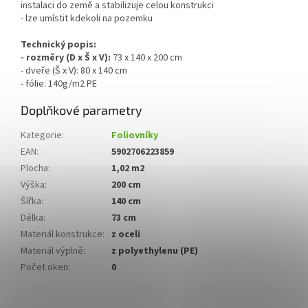
instalaci do země a stabilizuje celou konstrukci
- lze umístit kdekoli na pozemku
Technický popis:
- rozměry (D x Š x V):
73 x 140 x 200 cm
- dveře (Š x V): 80 x 140 cm
- fólie: 140g/m2 PE
Doplňkové parametry
Kategorie
:
Foliovníky
EAN
:
5902706223859
Plocha
:
1,02 m2
Výška
:
200 cm
Šířka
:
140 cm
Délka
:
73 cm
Materiál konstrukce
:
z oceli
Materiál výplně
:
z polyethylenu (PE)
Počet oken
:
0
Z