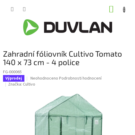
Přejít
NÁKUP
na
obsah
KOŠÍK
Zahradní fóliovník Cultivo Tomato
140 x 73 cm - 4 police
FG-000065
Průměrné
Neohodnoceno
Podrobnosti hodnocení
Výprodej
hodnocení
Značka:
Cultivo
produktu
je
0,0
z
5
hvězdiček.