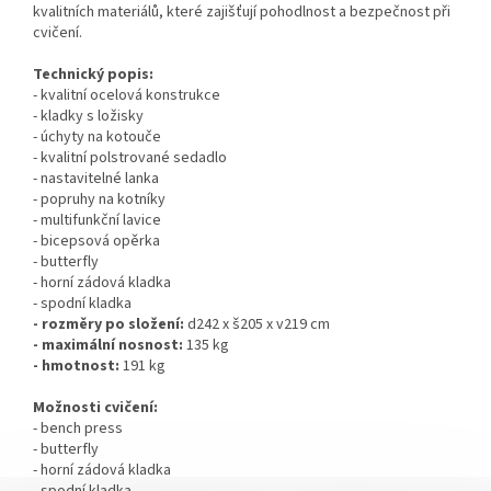
kvalitních materiálů, které zajišťují pohodlnost a bezpečnost při
cvičení.
Technický popis:
- kvalitní ocelová konstrukce
- kladky s ložisky
- úchyty na kotouče
- kvalitní polstrované sedadlo
- nastavitelné lanka
- popruhy na kotníky
- multifunkční lavice
- bicepsová opěrka
- butterfly
- horní zádová kladka
- spodní kladka
- rozměry po složení:
d242 x š205 x v219 cm
- maximální nosnost:
135 kg
- hmotnost:
191 kg
Možnosti cvičení:
- bench press
- butterfly
- horní zádová kladka