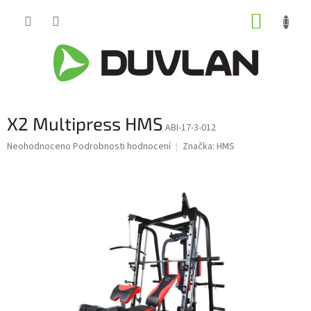
Přejít
NÁKUP
na
obsah
KOŠÍK
X2 Multipress HMS
ABI-17-3-012
Průměrné
Neohodnoceno
Podrobnosti hodnocení
Značka:
HMS
hodnocení
produktu
je
0,0
z
5
hvězdiček.