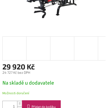
29 920 Kč
24 727 Kč bez DPH
Měrná
Na skladě u dodavatele
cena:
Možnosti doručení
Přidat do košíku