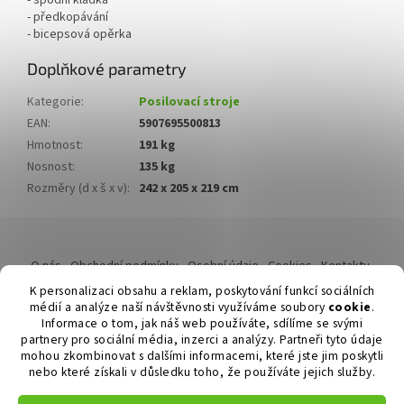
- spodní kladka
- předkopávání
- bicepsová opěrka
Doplňkové parametry
Kategorie
:
Posilovací stroje
EAN
:
5907695500813
Hmotnost
:
191 kg
Nosnost
:
135 kg
Rozměry (d x š x v)
:
242 x 205 x 219 cm
Z
á
O nás
Obchodní podmínky
Osobní údaje
Cookies
Kontakty
p
Reklamační řád
K personalizaci obsahu a reklam, poskytování funkcí sociálních
a
médií a analýze naší návštěvnosti využíváme soubory
cookie
.
t
Informace o tom, jak náš web používáte, sdílíme se svými
í
partnery pro sociální média, inzerci a analýzy. Partneři tyto údaje
mohou zkombinovat s dalšími informacemi, které jste jim poskytli
nebo které získali v důsledku toho, že používáte jejich služby.
Vytvořil Shoptet