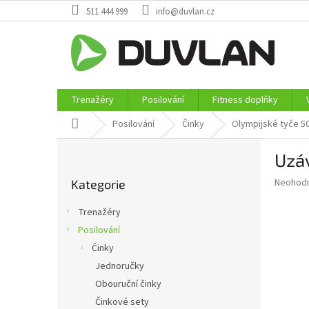
Přejít
511 444 999
info@duvlan.cz
na
obsah
Trenažéry
Posilování
Fitness doplňky
Domů
Posilování
Činky
Olympijské tyče 
P
Uzá
o
Přeskočit
s
Průměr
Neohod
Kategorie
kategorie
t
hodnoce
r
produkt
Trenažéry
a
je
Posilování
0,0
n
z
Činky
n
5
í
Jednoručky
hvězdič
p
Obouruční činky
a
Činkové sety