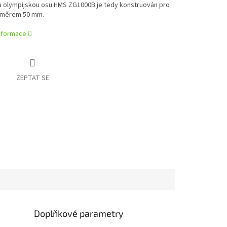
a olympijskou osu HMS ZG1000B je tedy konstruován pro
ůměrem 50 mm.
informace
ZEPTAT SE
Doplňkové parametry