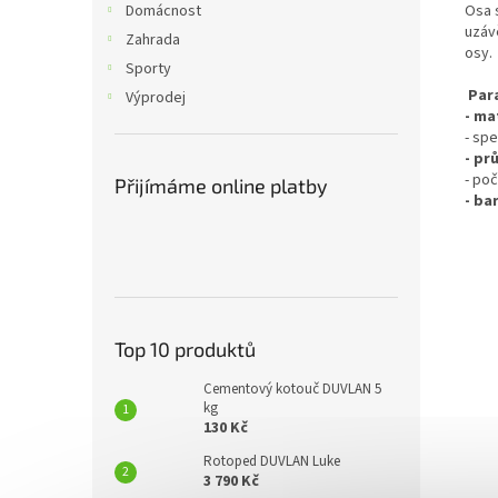
Osa 
Domácnost
uzáv
Zahrada
osy.
Sporty
Par
Výprodej
- ma
- spe
- pr
- poč
Přijímáme online platby
- ba
Top 10 produktů
Cementový kotouč DUVLAN 5
kg
130 Kč
Rotoped DUVLAN Luke
3 790 Kč