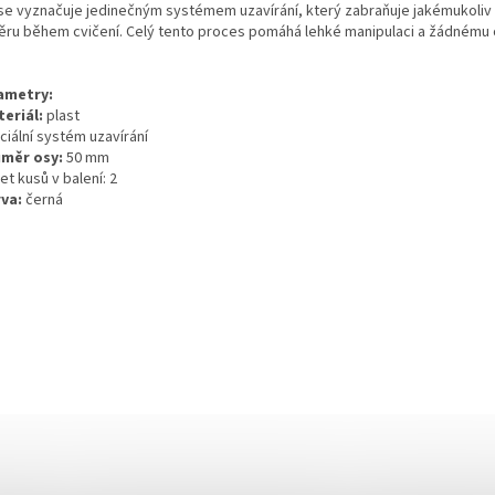
se vyznačuje jedinečným systémem uzavírání, který zabraňuje jakémukoliv
ěru během cvičení. Celý tento proces pomáhá lehké manipulaci a žádnému
ametry:
teriál:
plast
ciální systém uzavírání
ůměr osy:
50 mm
et kusů v balení: 2
rva:
černá