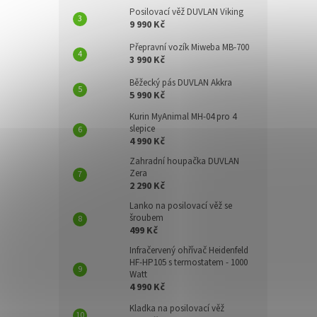
Posilovací věž DUVLAN Viking
9 990 Kč
Přepravní vozík Miweba MB-700
3 990 Kč
Běžecký pás DUVLAN Akkra
5 990 Kč
Kurin MyAnimal MH-04 pro 4
slepice
4 990 Kč
Zahradní houpačka DUVLAN
Zera
2 290 Kč
Lanko na posilovací věž se
šroubem
499 Kč
Infračervený ohřívač Heidenfeld
HF-HP105 s termostatem - 1000
Watt
4 990 Kč
Kladka na posilovací věž