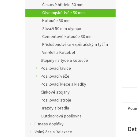
n
Činkové hřídele 30 mm
e
Olympijské tyče 50 mm
l
Kotouče 30 mm
Závaží 50 mm olympic
Cementové kotouče 30 mm
Příslušenství ke vzpěračským tyčím
Vin-Bell a Ketlebel
Stojany na tyče a kotouče
Posilovací lavice
Posilovací věže
Posilovací klece a kladky
Činkové stojany
Posilovací stroje
Hrazdy a bradla
Popi
Outdoorová posilovna
Fitness doplňky
Det
Volný čas a Relaxace