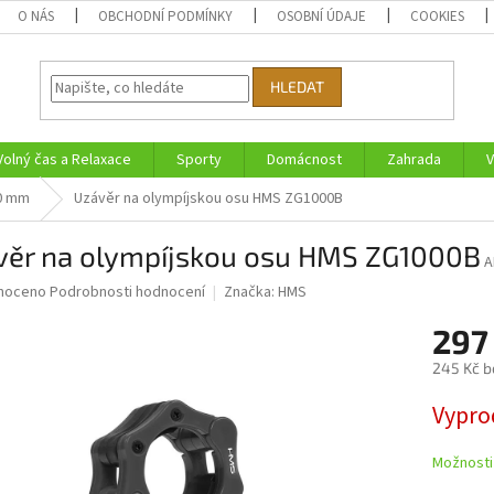
O NÁS
OBCHODNÍ PODMÍNKY
OSOBNÍ ÚDAJE
COOKIES
HLEDAT
Volný čas a Relaxace
Sporty
Domácnost
Zahrada
V
50 mm
Uzávěr na olympíjskou osu HMS ZG1000B
věr na olympíjskou osu HMS ZG1000B
A
né
noceno
Podrobnosti hodnocení
Značka:
HMS
ní
297
u
245 Kč b
Měrná
Vypro
cena:
ek.
Možnosti