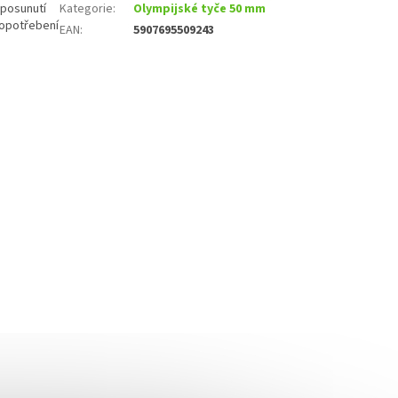
 posunutí
Kategorie
:
Olympijské tyče 50 mm
 opotřebení
EAN
:
5907695509243