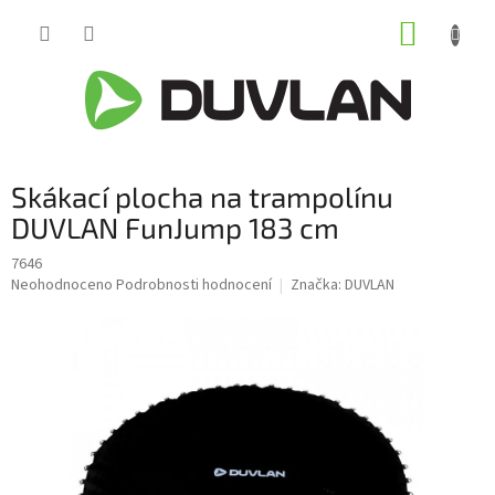
Přejít
NÁKUP
na
obsah
KOŠÍK
Skákací plocha na trampolínu
DUVLAN FunJump 183 cm
7646
Průměrné
Neohodnoceno
Podrobnosti hodnocení
Značka:
DUVLAN
hodnocení
produktu
je
0,0
z
5
hvězdiček.