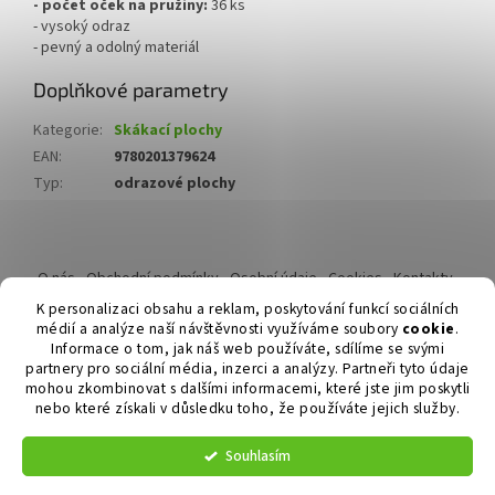
- počet oček na pružiny:
36 ks
- vysoký odraz
- pevný a odolný materiál
Doplňkové parametry
Kategorie
:
Skákací plochy
EAN
:
9780201379624
Typ
:
odrazové plochy
Z
á
O nás
Obchodní podmínky
Osobní údaje
Cookies
Kontakty
p
Reklamační řád
K personalizaci obsahu a reklam, poskytování funkcí sociálních
a
médií a analýze naší návštěvnosti využíváme soubory
cookie
.
t
Informace o tom, jak náš web používáte, sdílíme se svými
í
partnery pro sociální média, inzerci a analýzy. Partneři tyto údaje
mohou zkombinovat s dalšími informacemi, které jste jim poskytli
nebo které získali v důsledku toho, že používáte jejich služby.
Vytvořil Shoptet
Souhlasím
Copyright 2026
Duvlan.cz
. Všechna práva vyhrazena.
Upravit