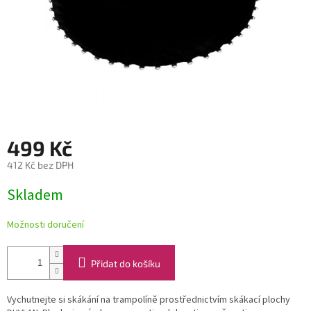
499 Kč
412 Kč bez DPH
Měrná
Skladem
cena:
Možnosti doručení
Přidat do košíku
Vychutnejte si skákání na trampolíně prostřednictvím skákací plochy