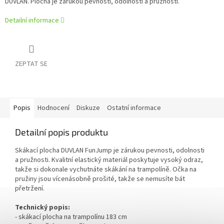
DUVLAN. Plocha je zárukou pevnosti, odolnosti a pružnosti.
Detailní informace
ZEPTAT SE
Popis
Hodnocení
Diskuze
Ostatní informace
Detailní popis produktu
Skákací plocha DUVLAN FunJump je zárukou pevnosti, odolnosti
a pružnosti. Kvalitní elastický materiál poskytuje vysoký odraz,
takže si dokonale vychutnáte skákání na trampolíně. Očka na
pružiny jsou vícenásobně prošité, takže se nemusíte bát
přetržení.
Technický popis:
- skákací plocha na trampolínu 183 cm