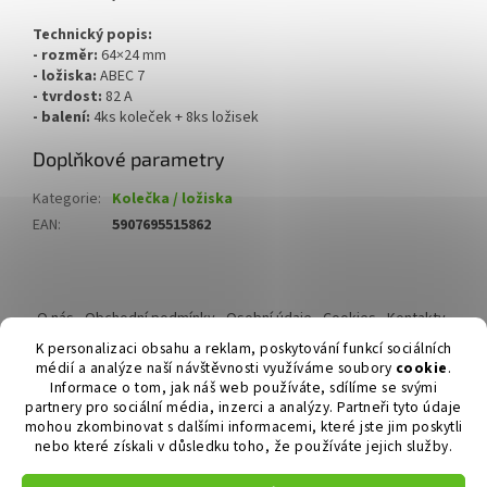
Technický popis:
- rozměr:
64×24 mm
- ložiska:
ABEC 7
- tvrdost:
82 A
- balení:
4ks koleček + 8ks ložisek
Doplňkové parametry
Kategorie
:
Kolečka / ložiska
EAN
:
5907695515862
Z
á
O nás
Obchodní podmínky
Osobní údaje
Cookies
Kontakty
p
Reklamační řád
K personalizaci obsahu a reklam, poskytování funkcí sociálních
a
médií a analýze naší návštěvnosti využíváme soubory
cookie
.
t
Informace o tom, jak náš web používáte, sdílíme se svými
í
partnery pro sociální média, inzerci a analýzy. Partneři tyto údaje
mohou zkombinovat s dalšími informacemi, které jste jim poskytli
nebo které získali v důsledku toho, že používáte jejich služby.
Vytvořil Shoptet