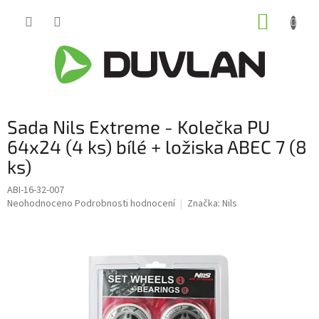
Přejít
NÁKUP
na
obsah
KOŠÍK
Sada Nils Extreme - Kolečka PU
64x24 (4 ks) bílé + ložiska ABEC 7 (8
ks)
ABI-16-32-007
Průměrné
Neohodnoceno
Podrobnosti hodnocení
Značka:
Nils
hodnocení
produktu
je
0,0
z
5
hvězdiček.