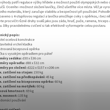
 výhody patří regulace výšky hřídele a možnost použití olympijských nebo
čů. Oceníte i možnost složení lavičky, čímž ušetříte více místa. Věž je vyr
tního materiálu, který zaručuje stabilitu a bezpečnost při používání. Pohod
baveno s 4-stupňovou regulací a lavička umožňuje cviky s opěrkou, i bez něj
e procvičit různé druhy svalů jako jsou záda, hruď, paže, ramena, triceps 
u. Díky pravidelnému cvičení si tak efektivně vyformujete celou postavu.
nický popis:
litní ocelová konstrukce
tavitelná vrchní kladka
lstrovaná bicepsová opěrka
vička s vysokým opěradlem pro páteř
změry sedáku:
d30 x š36 cm
změry opěradla:
d88 x š32 cm
změry po složení:
d222 x š157 x v206 cm
x. zatížení na stojan:
150 kg
x. zatížení na předkopávání:
45 kg
x. zatížení na bicepsovou opěrku:
60 kg
x. zatížení na motýlek:
60 kg
lková hmotnost:
69 kg
x. nosnost:
135 kg
o domácí používání
osti cvičení: