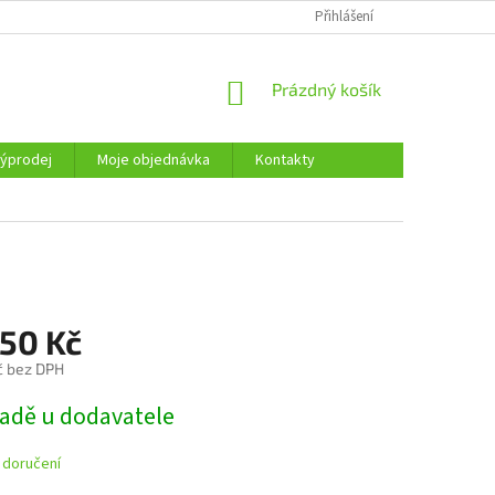
KONTAKTY
Přihlášení
NÁKUPNÍ
Prázdný košík
KOŠÍK
ýprodej
Moje objednávka
Kontakty
850 Kč
č bez DPH
ladě u dodavatele
 doručení