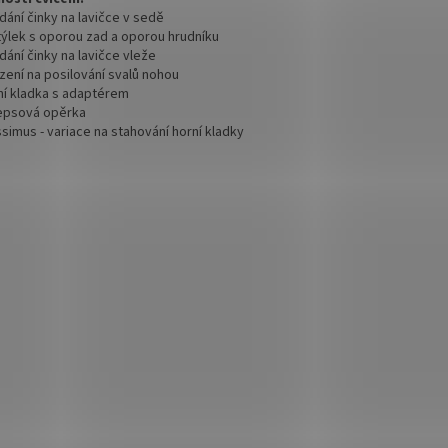
dání činky na lavičce v sedě
týlek s oporou zad a oporou hrudníku
dání činky na lavičce vleže
ízení na posilování svalů nohou
rní kladka s adaptérem
cepsová opěrka
issimus - variace na stahování horní kladky