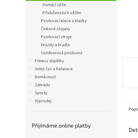
n
Domácí věže
e
Příslušenství k věžím
l
Posilovací klece a kladky
Činkové stojany
Posilovací stroje
Hrazdy a bradla
Outdoorová posilovna
Fitness doplňky
Volný čas a Relaxace
Domácnost
Zahrada
Sporty
Výprodej
Popi
Přijímáme online platby
Det