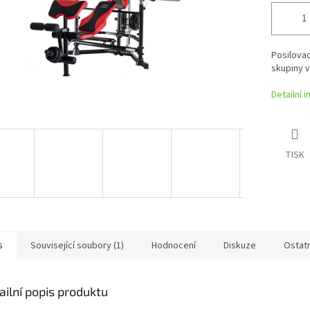
Posilovac
skupiny 
Detailní 
TISK
s
Související soubory (1)
Hodnocení
Diskuze
Ostat
ailní popis produktu