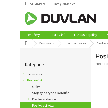
Přejít
511 444 999
info@duvlan.cz
na
obsah
Trenažéry
Posilování
Fitness doplňky
Domů
Posilování
Posilovací věže
Posilov
P
Posi
o
Přeskočit
s
Průměr
Neohod
Kategorie
kategorie
t
hodnoce
r
produkt
Trenažéry
a
je
Posilování
0,0
n
z
Činky
n
5
í
Stojany na tyče a kotouče
hvězdič
p
Posilovací lavice
a
Posilovací věže