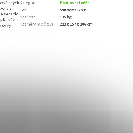
 obyčejných
Kategorie
:
Posilovací věže
obena z
EAN
:
5907695502893
lné sedadlo
Nosnost
:
135 kg
. Na věži si
Rozměry (d x š x v)
:
222 x 157 x 206 cm
a svaly