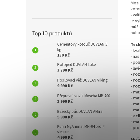
Mezi
kotou
kvali
je vy
můžet
noho
Top 10 produktů
Tech
Cementový kotouč DUVLAN 5
kg
- kva
130 Kč
- nas
- po
Rotoped DUVLAN Luke
- la
3 790 Kč
- ro
- ro
Posilovací věž DUVLAN Viking
9 990 Kč
- ro
- ma
Přepravní vozík Miweba MB-700
- ma
3 990 Kč
- ma
- ma
Běžecký pás DUVLAN Akkra
- ce
5 990 Kč
- ma
Kurin MyAnimal MH-04 pro 4
- pr
slepice
4 990 Kč
Možn