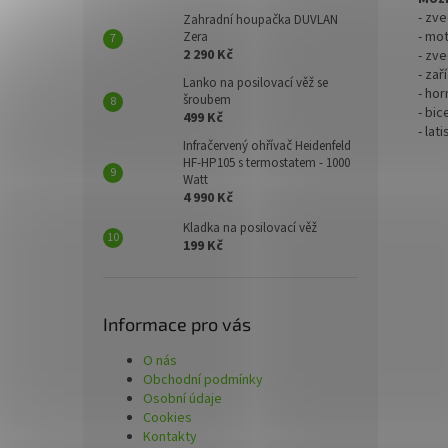
- zve
Zahradní houpačka DUVLAN
- mo
Zera
2 290 Kč
- zve
- zař
Lanko na posilovací věž se
- ho
šroubem
- bi
499 Kč
- lat
Infračervený ohřívač Heidenfeld
HF-HP105 s termostatem - 1000
Watt
4 990 Kč
Kladka na posilovací věž
199 Kč
Informace pro vás
O nás
Obchodní podmínky
Osobní údaje
Cookies
Kontakty