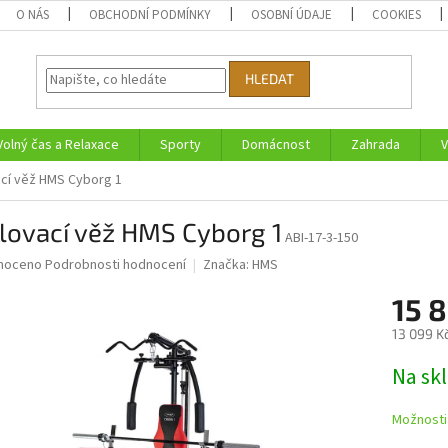
O NÁS
OBCHODNÍ PODMÍNKY
OSOBNÍ ÚDAJE
COOKIES
HLEDAT
Volný čas a Relaxace
Sporty
Domácnost
Zahrada
V
ací věž HMS Cyborg 1
lovací věž HMS Cyborg 1
ABI-17-3-150
né
noceno
Podrobnosti hodnocení
Značka:
HMS
ní
15 
u
13 099 K
Měrná
Na sk
cena:
ek.
Možnosti