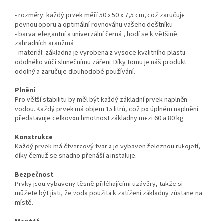
- rozměry: každý prvek měří 50 x 50 x 7,5 cm, což zaručuje
pevnou oporu a optimální rovnováhu vašeho deštníku
- barva: elegantní a univerzální černá , hodí se k většině
zahradních aranžmá
- materiál: základna je vyrobena z vysoce kvalitního plastu
odolného vůči slunečnímu záření. Díky tomu je náš produkt
odolný a zaručuje dlouhodobé používání.
Plnění
Pro větší stabilitu by měl být každý základní prvek naplněn
vodou. Každý prvek má objem 15 litrů, což po úplném naplnění
představuje celkovou hmotnost základny mezi 60 a 80 kg.
Konstrukce
Každý prvek má čtvercový tvar a je vybaven železnou rukojetí,
díky čemuž se snadno přenáší a instaluje.
Bezpečnost
Prvky jsou vybaveny těsně přiléhajícími uzávěry, takže si
můžete být jisti, že voda použitá k zatížení základny zůstane na
místě.