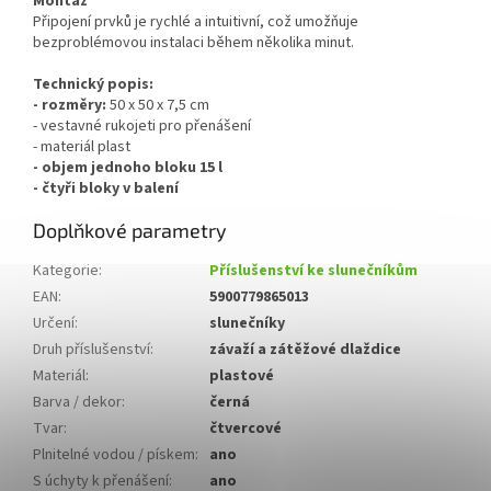
Montáž
Připojení prvků je rychlé a intuitivní, což umožňuje
bezproblémovou instalaci během několika minut.
Technický popis:
- rozměry:
50 x 50 x 7,5 cm
- vestavné rukojeti pro přenášení
- materiál plast
- objem jednoho bloku 15 l
- čtyři bloky v balení
Doplňkové parametry
Kategorie
:
Příslušenství ke slunečníkům
EAN
:
5900779865013
Určení
:
slunečníky
Druh příslušenství
:
závaží a zátěžové dlaždice
Materiál
:
plastové
Barva / dekor
:
černá
Tvar
:
čtvercové
Plnitelné vodou / pískem
:
ano
S úchyty k přenášení
:
ano