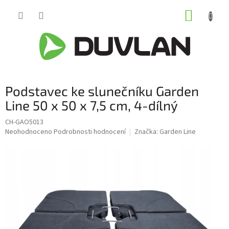
Přejít
NÁKUP
na
obsah
KOŠÍK
Podstavec ke slunečníku Garden
Line 50 x 50 x 7,5 cm, 4-dílný
CH-GAO5013
Průměrné
Neohodnoceno
Podrobnosti hodnocení
Značka:
Garden Line
hodnocení
produktu
je
0,0
z
5
hvězdiček.