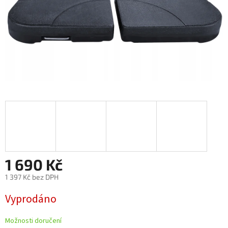
1 690 Kč
1 397 Kč bez DPH
Měrná
Vyprodáno
cena:
Možnosti doručení