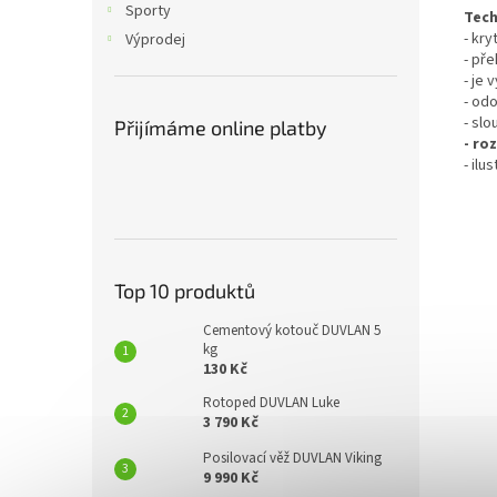
Sporty
Tech
- kry
Výprodej
-
pře
- je
- od
-
slo
Přijímáme online platby
- ro
- ilu
Top 10 produktů
Cementový kotouč DUVLAN 5
kg
130 Kč
Rotoped DUVLAN Luke
3 790 Kč
Posilovací věž DUVLAN Viking
9 990 Kč