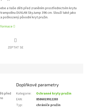
ebe a Vaše děti před zraněním prostřednictvím krytu
 trampolínu DUVLAN SkyJump 396 cm. Slouží také jako
a poškozený původní kryt pružin.
informace
ZEPTAT SE
Doplňkové parametry
ěti
před
Kategorie
:
Ochranné kryty pružin
ho
EAN
:
8586019912203
Typ
:
chrániče pružin