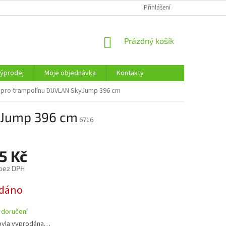
KONTAKTY
Přihlášení
NÁKUPNÍ
Prázdný košík
KOŠÍK
ýprodej
Moje objednávka
Kontakty
 pro trampolínu DUVLAN SkyJump 396 cm
yJump 396 cm
6716
5 Kč
 bez DPH
dáno
 doručení
byla vyprodána…