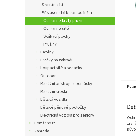
n
S vnitřní sítí
e
Příslušenství k trampolínám
l
Ochranné kryty pružin
Ochranné sítě
Skákací plochy
Pružiny
Bazény
Hračky na zahradu
Houpací sítě a sedačky
Outdoor
Masážní přístroje a pomůcky
Popi
Masážní křesla
Dětská vozidla
Det
Dětské pěnové podložky
Elektrická vozidla pro seniory
Ochr
Domácnost
zran
půvo
Zahrada