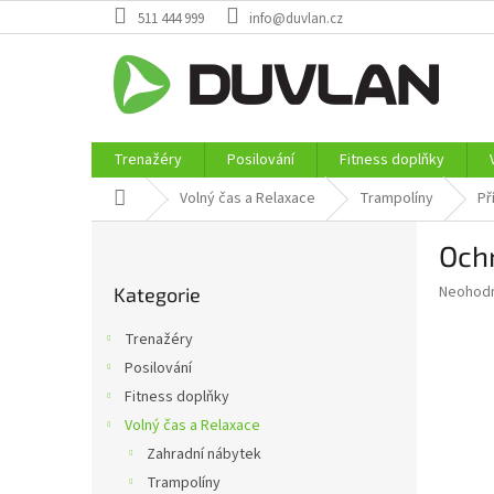
Přejít
511 444 999
info@duvlan.cz
na
obsah
Trenažéry
Posilování
Fitness doplňky
Domů
Volný čas a Relaxace
Trampolíny
Př
P
Och
o
Přeskočit
s
Průměr
Neohod
Kategorie
kategorie
t
hodnoce
r
produkt
Trenažéry
a
je
Posilování
0,0
n
z
Fitness doplňky
n
5
í
Volný čas a Relaxace
hvězdič
p
Zahradní nábytek
a
Trampolíny