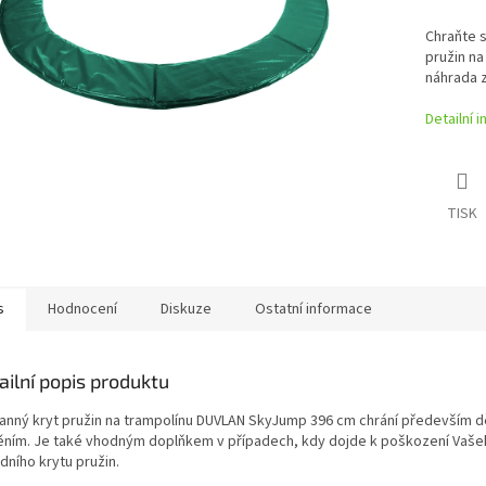
Chraňte s
pružin na
náhrada z
Detailní 
TISK
s
Hodnocení
Diskuze
Ostatní informace
ailní popis produktu
anný
kryt pružin na trampolínu DUVLAN SkyJump 396 cm chrání především d
ěním
. Je také vhodným doplňkem v případech, kdy dojde k poškození
Vaše
dního krytu pružin.