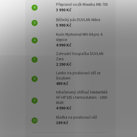
Přepravní vozík Miweba MB-700
3 990 Kč
Běžecký pás DUVLAN Akkra
5 990 Kč
Kurin MyAnimal MH-04 pro 4
slepice
4 990 Kč
Zahradní houpačka DUVLAN
Zera
2 290 Kč
Lanko na posilovací věž se
šroubem
499 Kč
Infračervený ohřívač Heidenfeld
HF-HP105 s termostatem - 1000
Watt
4 990 Kč
Kladka na posilovací věž
199 Kč