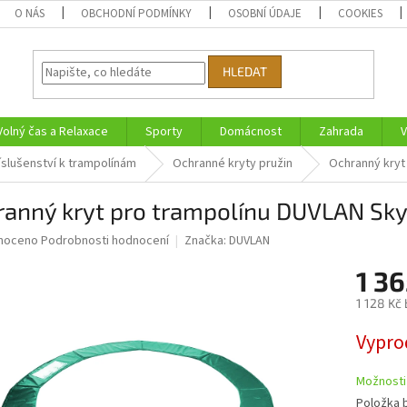
O NÁS
OBCHODNÍ PODMÍNKY
OSOBNÍ ÚDAJE
COOKIES
HLEDAT
Volný čas a Relaxace
Sporty
Domácnost
Zahrada
V
íslušenství k trampolínám
Ochranné kryty pružin
Ochranný kryt
ranný kryt pro trampolínu DUVLAN Sk
né
noceno
Podrobnosti hodnocení
Značka:
DUVLAN
ní
1 36
u
1 128 Kč
Měrná
Vypro
cena:
ek.
Možnosti
Položka 