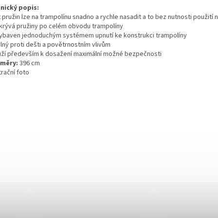
nický
popis:
t
pružin
lze na trampolínu snadno a rychle nasadit a to bez nutnosti použití 
krývá
pružiny po celém obvodu trampolíny
 vybaven jednoduchým systémem upnutí ke konstrukci trampolíny
olný
proti dešti
a povětrnostním vlivům
uží především
k dosažení maximální možné bezpečnosti
změry:
396 cm
strační foto