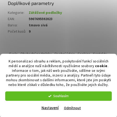
Doplňkové parametry
Kategorie
:
Zátěžové podložky
EAN
:
5907695592023
Barva
:
tmavo sivá
Počet kusů
:
9
Z
á
O nás
Obchodní podmínky
Osobní údaje
Cookies
Kontakty
p
Reklamační řád
K personalizaci obsahu a reklam, poskytování funkcí sociálních
a
médií a analýze naší návštěvnosti využíváme soubory
cookie
.
t
Informace o tom, jak náš web používáte, sdílíme se svými
í
partnery pro sociální média, inzerci a analýzy. Partneři tyto údaje
mohou zkombinovat s dalšími informacemi, které jste jim poskytli
nebo které získali v důsledku toho, že používáte jejich služby.
Vytvořil Shoptet
Souhlasím
Copyright 2026
Duvlan.cz
. Všechna práva vyhrazena.
Upravit
nastavení cookies
Nastavení
Odmítnout