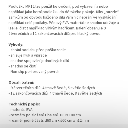
Podložku MP12 lze použít ke cvičení, pod vybavení a nebo
například jako herní podložku do dětského pokoje. Díky „puzzle“
zámkům po obvodu každého dílu Vám nic nebrání ve vyskládání
například celé podlahy. Pěnový EVA materiál se snadno udržuje a
lze jej čistit například vlhkým hadříkem. Balení obsahuje 9
čtverečních a 12 zakončovacích dílů pro hladký obvod.
Výhody:
- chrání podlahu před poškozením
- snižuje hluk a vibrace
- snadné spojování jednotlivých dílů
- snadno se čistí
- Non-slip perforovaný povrch
Obsah balení:
- 9 čtverečních dílů: 4 tmavě šedé, 5 světle šedých
- 12 zakončovacích dílů: 4 tmavě šedé, 8 světle šedých
Technický popis:
- materiál: EVA
- rozměry po složení 1 balení: 180 x 180 cm
- rozměr jedné části: d60 cm x š60 cm x h12 mm