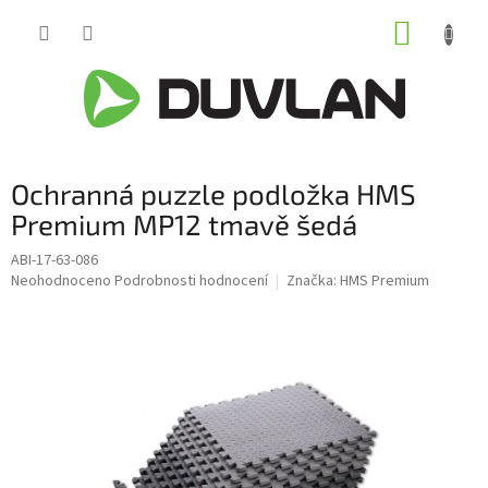
Přejít
NÁKUP
na
obsah
KOŠÍK
Ochranná puzzle podložka HMS
Premium MP12 tmavě šedá
ABI-17-63-086
Průměrné
Neohodnoceno
Podrobnosti hodnocení
Značka:
HMS Premium
hodnocení
produktu
je
0,0
z
5
hvězdiček.