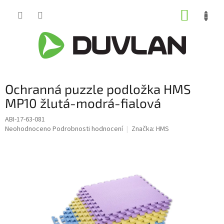
Přejít
NÁKUP
na
obsah
KOŠÍK
Ochranná puzzle podložka HMS
MP10 žlutá-modrá-fialová
ABI-17-63-081
Průměrné
Neohodnoceno
Podrobnosti hodnocení
Značka:
HMS
hodnocení
produktu
je
0,0
z
5
hvězdiček.