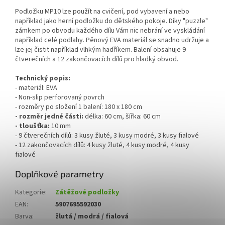
Podložku MP10 lze použít na cvičení, pod vybavení a nebo
například jako herní podložku do dětského pokoje. Díky "puzzle"
zámkem po obvodu každého dílu Vám nic nebrání ve vyskládání
například celé podlahy. Pěnový EVA materiál se snadno udržuje a
lze jej čistit například vlhkým hadříkem. Balení obsahuje 9
čtverečních a 12 zakončovacích dílů pro hladký obvod.
Technický popis:
- materiál: EVA
- Non-slip perforovaný povrch
- rozměry po složení 1 balení: 180 x 180 cm
- rozměr jedné části:
délka: 60 cm, šířka: 60 cm
- tloušťka:
10 mm
- 9 čtverečních dílů: 3 kusy žluté, 3 kusy modré, 3 kusy fialové
- 12 zakončovacích dílů: 4 kusy žluté, 4 kusy modré, 4 kusy
fialové
Doplňkové parametry
Kategorie
:
Zátěžové podložky
EAN
:
5907695592030
Barva
:
žlutá / modrá / fialová