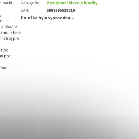
partii.
Kategorie
:
Posilovací klece a kladky
.
EAN
:
5907695529210
,
Položka byla vyprodána…
ení s
é a dlouhé
50mm, které
í stroj pro
oz po
ní pro
jímat