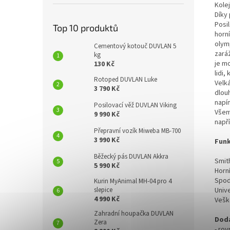
Kole
Díky
Posi
Top 10 produktů
horn
olym
Cementový kotouč DUVLAN 5
zará
kg
je m
130 Kč
lidi,
Rotoped DUVLAN Luke
Velk
3 790 Kč
dlouh
napín
Posilovací věž DUVLAN Viking
Všem
9 990 Kč
např
Přepravní vozík Miweba MB-700
3 990 Kč
Funk
Běžecký pás DUVLAN Akkra
Smit
5 990 Kč
Horn
Spod
Kurin MyAnimal MH-04 pro 4
Univ
slepice
4 990 Kč
Vešk
Zahradní houpačka DUVLAN
Dodá
Zera
- rov