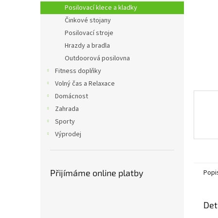
n
Posilovací klece a kladky
e
Činkové stojany
l
Posilovací stroje
Hrazdy a bradla
Outdoorová posilovna
Fitness doplňky
Volný čas a Relaxace
Domácnost
Zahrada
Sporty
Výprodej
Přijímáme online platby
Popi
Det