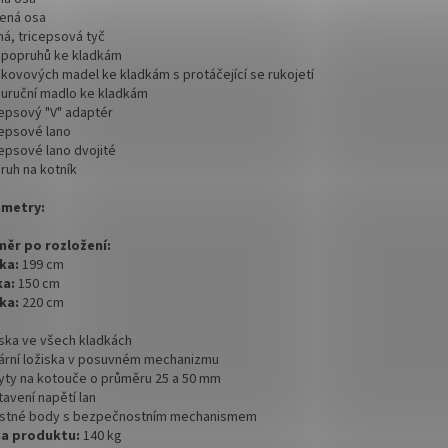
mená osa
ná, tricepsová tyč
s popruhů ke kladkám
s kovových madel ke kladkám s protáčející se rukojetí
ouruční madlo ke kladkám
cepsový "V" adaptér
cepsové lano
cepsové lano dvojité
ruh na kotník
metry:
ěr po rozložení:
lka:
199 cm
ka:
150 cm
ška:
220 cm
iska ve všech kladkách
neární ložiska v posuvném mechanizmu
hyty na kotouče o průměru 25 a 50 mm
tavení napětí lan
jistné body s bezpečnostním mechanismem
ha produktu:
140 kg