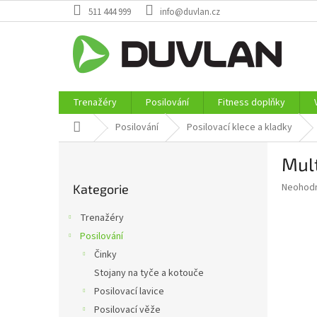
Přejít
511 444 999
info@duvlan.cz
na
obsah
Trenažéry
Posilování
Fitness doplňky
Domů
Posilování
Posilovací klece a kladky
P
Mul
o
Přeskočit
s
Průměr
Neohod
Kategorie
kategorie
t
hodnoce
r
produkt
Trenažéry
a
je
Posilování
0,0
n
z
Činky
n
5
í
Stojany na tyče a kotouče
hvězdič
p
Posilovací lavice
a
Posilovací věže