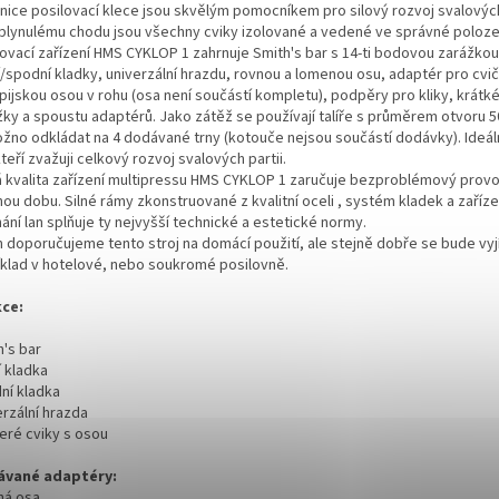
jnice posilovací klece jsou skvělým pomocníkem pro silový rozvoj svalových 
 plynulému chodu jsou všechny cviky izolované a vedené ve správné poloze
lovací zařízení HMS CYKLOP 1 zahrnuje Smith's bar s 14-ti bodovou zarážkou
í/spodní kladky, univerzální hrazdu, rovnou a lomenou osu, adaptér pro cvič
pijskou osou v rohu (osa není součástí kompletu), podpěry pro kliky, krátk
žky a spoustu adaptérů. Jako zátěž se používají talíře s průměrem otvoru 
ožno odkládat na 4 dodávané trny (kotouče nejsou součástí dodávky). Ideáln
 kteří zvažuji celkový rozvoj svalových partii.
á kvalita zařízení multipressu HMS CYKLOP 1 zaručuje bezproblémový prov
ou dobu. Silné rámy zkonstruované z kvalitní oceli , systém kladek a zaříze
ání lan splňuje ty nejvyšší technické a estetické normy.
 doporučujeme tento stroj na domácí použití, ale stejně dobře se bude vy
íklad v hotelové, nebo soukromé posilovně.
ce:
h's bar
í kladka
ní kladka
erzální hrazda
eré cviky s osou
vané adaptéry:
ná osa