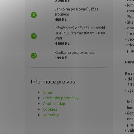
2 290 Kč
- lo
Lanko na posilovací věž se
- rov
šroubem
- 2k
499 Kč
- 2k
- ob
Infračervený ohřívač Heidenfeld
HF-HP105 s termostatem - 1000
- tri
Watt
- tri
4 990 Kč
- tri
- pop
Kladka na posilovací věž
199 Kč
Para
Rozm
- dé
Informace pro vás
- šíř
- vý
O nás
Obchodní podmínky
- lož
Osobní údaje
- li
Cookies
- úc
Kontakty
- nas
- po
- vá