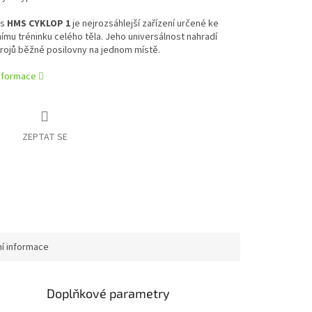
ss
HMS CYKLOP 1
je nejrozsáhlejší zařízení určené ke
mu tréninku celého těla. Jeho universálnost nahradí
rojů běžné posilovny na jednom místě.
informace
ZEPTAT SE
ní informace
Doplňkové parametry