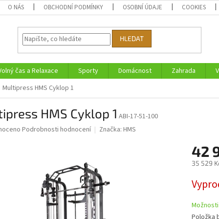
O NÁS
OBCHODNÍ PODMÍNKY
OSOBNÍ ÚDAJE
COOKIES
HLEDAT
Volný čas a Relaxace
Sporty
Domácnost
Zahrada
V
Multipress HMS Cyklop 1
tipress HMS Cyklop 1
ABI-17-51-100
né
noceno
Podrobnosti hodnocení
Značka:
HMS
ní
42 
u
35 529 K
Měrná
Vypro
cena:
ek.
Možnosti
Položka 