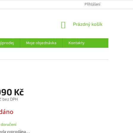
KONTAKTY
Přihlášení
NÁKUPNÍ
Prázdný košík
KOŠÍK
ýprodej
Moje objednávka
Kontakty
990 Kč
č bez DPH
dáno
 doručení
byla vyprodána…