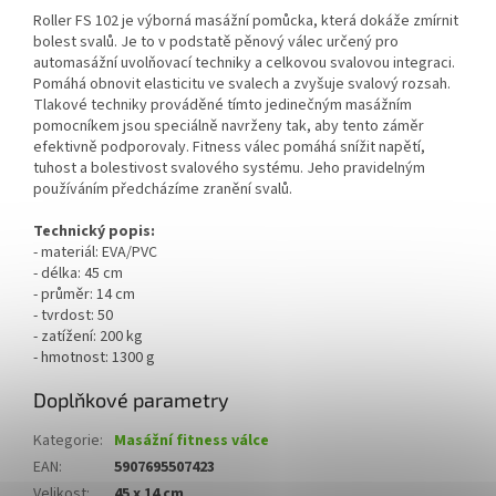
Roller FS 102 je výborná masážní pomůcka, která dokáže zmírnit
bolest svalů. Je to v podstatě pěnový válec určený pro
automasážní uvolňovací techniky a celkovou svalovou integraci.
Pomáhá obnovit elasticitu ve svalech a zvyšuje svalový rozsah.
Tlakové techniky prováděné tímto jedinečným masážním
pomocníkem jsou speciálně navrženy tak, aby tento záměr
efektivně podporovaly. Fitness válec pomáhá snížit napětí,
tuhost a bolestivost svalového systému. Jeho pravidelným
používáním předcházíme zranění svalů.
Technický popis:
- materiál: EVA/PVC
- délka: 45 cm
- průměr: 14 cm
- tvrdost: 50
- zatížení: 200 kg
- hmotnost: 1300 g
Doplňkové parametry
Kategorie
:
Masážní fitness válce
EAN
:
5907695507423
Velikost
:
45 x 14 cm