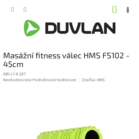
Přejít
NÁKUP
na
obsah
KOŠÍK
Masážní fitness válec HMS FS102 -
45cm
ABI-17-8-287
Průměrné
Neohodnoceno
Podrobnosti hodnocení
Značka:
HMS
hodnocení
produktu
je
0,0
z
5
hvězdiček.