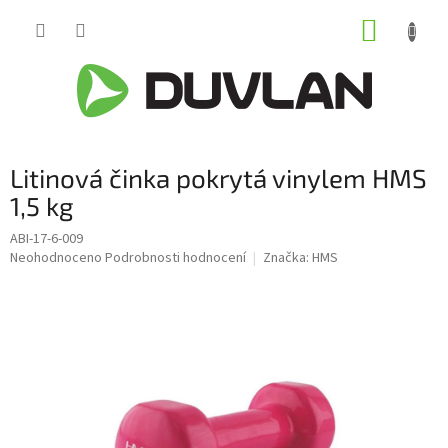
Přejít
NÁKUP
na
obsah
KOŠÍK
Litinová činka pokrytá vinylem HMS
1,5 kg
ABI-17-6-009
Průměrné
Neohodnoceno
Podrobnosti hodnocení
Značka:
HMS
hodnocení
produktu
je
0,0
z
5
hvězdiček.