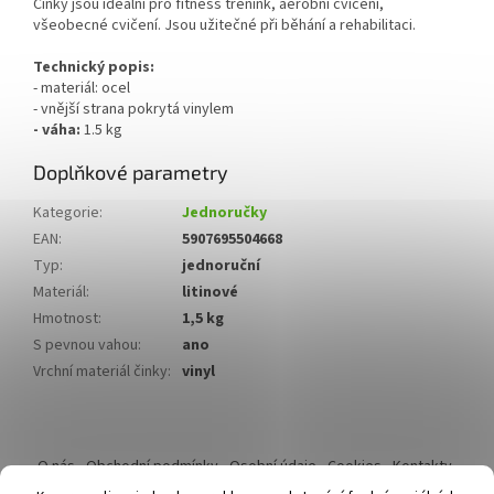
Činky jsou ideální pro fitness trénink, aerobní cvičení,
všeobecné cvičení. Jsou užitečné při běhání a rehabilitaci.
Technický popis:
- materiál: ocel
- vnější strana pokrytá vinylem
- váha:
1.5 kg
Doplňkové parametry
Kategorie
:
Jednoručky
EAN
:
5907695504668
Typ
:
jednoruční
Materiál
:
litinové
Hmotnost
:
1,5 kg
S pevnou vahou
:
ano
Vrchní materiál činky
:
vinyl
Z
á
O nás
Obchodní podmínky
Osobní údaje
Cookies
Kontakty
p
Reklamační řád