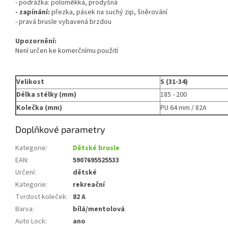
- podrážka: poloměkká, prodyšná
- zapínání:
přezka, pásek na suchý zip, šněrování
- pravá brusle vybavená brzdou
Upozornění:
Není určen ke komerčnímu použití
Velikost
S (31-34)
Délka stélky (mm)
185 - 200
Kolečka (mm)
PU 64 mm / 82A
Doplňkové parametry
Kategorie
:
Dětské brusle
EAN
:
5907695525533
Určení
:
dětské
Kategorie
:
rekreační
Tvrdost koleček
:
82 A
Barva
:
bílá/mentolová
Auto Lock
:
ano