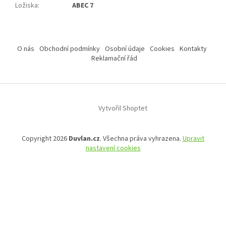
Ložiska
:
ABEC 7
Z
á
O nás
Obchodní podmínky
Osobní údaje
Cookies
Kontakty
p
Reklamační řád
a
t
í
Vytvořil Shoptet
Copyright 2026
Duvlan.cz
. Všechna práva vyhrazena.
Upravit
nastavení cookies