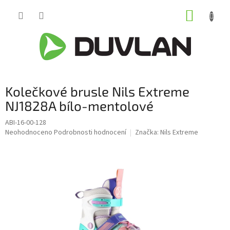
Přejít
NÁKUP
na
obsah
KOŠÍK
Kolečkové brusle Nils Extreme
NJ1828A bílo-mentolové
ABI-16-00-128
Průměrné
Neohodnoceno
Podrobnosti hodnocení
Značka:
Nils Extreme
hodnocení
produktu
je
0,0
z
5
hvězdiček.