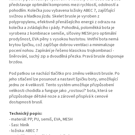
představuje optimální kompromis mezi rychlostí, odolností a
pohodlím. Kolečka jsou vybavena ložisky ABEC 7, zajišťující
svižnou a hladkou jízdu. Skelet brusle je vyroben z
polypropylenu, efektivně přenášejícího energii z odrazu na
kolečka a zvládajícího i pády. Pohodlná, poloměkká bota je
vyrobena z kombinace semiše, síťoviny MESH pro optimální
prodyšnost, EVA pěny s vysokou hustotou. Vnitřní bota nemá
krytou špičku, což zajišťuje dobrou ventilaci a minimalizuje
pocení nohou. Zapínání je řešeno klasickou trojkombinací -
šněrování, suchý zip a dvoudílná přezka. Pravá brusle disponuje
brzdou.
Pod patkou se nachází tlačítko pro změnu velikosti brusle. Po
jeho stlačení lze posunout a nastavit špičku boty, umožňující
jednu ze 4 velikostí. Tento systém umožňuje přizpůsobení
velikosti chodidla a funguje jako „rostoucí“ bota, která se
přizpůsobuje dětské noze a zároveň přispívá k cenové
dostupnosti bruslí.
Technický popis:
- materiál: PP, PU, semiš, EVA, MESH
- šasi: hliník
- ložiska: ABEC 7