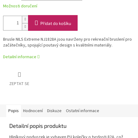
Možnosti doručení
Přidat do košíku
Brusle NILS Extreme NJ1828A jsou navrženy pro rekreační bruslení pro
začátečníky, spojující poutavý design s kvalitními materiály.
Detailní informace
ZEPTAT SE
Popis
Hodnocení
Diskuze
Ostatní informace
Detailní popis produktu
Hliníkový podvozek je vybaven PU kolečky o tvrdosti 82A, což