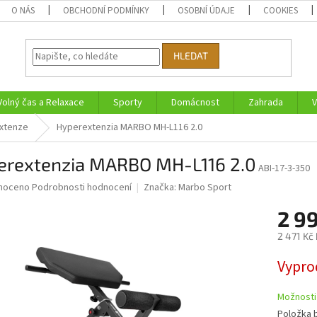
O NÁS
OBCHODNÍ PODMÍNKY
OSOBNÍ ÚDAJE
COOKIES
HLEDAT
Volný čas a Relaxace
Sporty
Domácnost
Zahrada
V
xtenze
Hyperextenzia MARBO MH-L116 2.0
erextenzia MARBO MH-L116 2.0
ABI-17-3-350
né
noceno
Podrobnosti hodnocení
Značka:
Marbo Sport
ní
2 9
u
2 471 Kč
Měrná
Vypro
cena:
ek.
Možnosti
Položka 