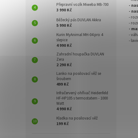
Přepravní vozík Miweba MB-700
- na
3 990 Kč
- na
- roz
Běžecký pás DUVLAN Akkra
- ro
5 990 Kč
- ma
- váh
Kurin MyAnimal MH-04 pro 4
slepice
- la
4 990 Kč
Zahradní houpačka DUVLAN
Zera
2 290 Kč
Lanko na posilovací věž se
šroubem
499 Kč
Infračervený ohřívač Heidenfeld
HF-HP105 s termostatem - 1000
Watt
4 990 Kč
Kladka na posilovací věž
199 Kč