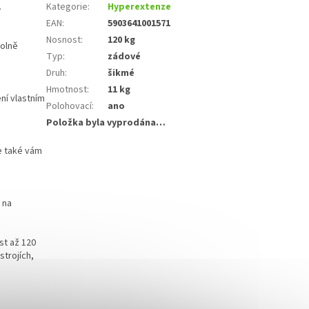
.
Kategorie
:
Hyperextenze
EAN
:
5903641001571
Nosnost
:
120 kg
volně
Typ
:
zádové
Druh
:
šikmé
Hmotnost
:
11 kg
ní vlastním
Polohovací
:
ano
Položka byla vyprodána…
le také vám
 na
st až 120
strojích,