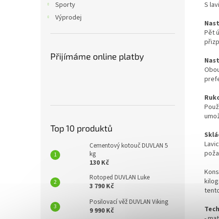
S lav
Sporty
Výprodej
Nast
Pět ú
přizp
Přijímáme online platby
Nast
Obous
pref
Ruko
Použi
umožn
Top 10 produktů
Sklá
Lavic
Cementový kotouč DUVLAN 5
poža
kg
130 Kč
Kons
Rotoped DUVLAN Luke
kilo
3 790 Kč
tent
Posilovací věž DUVLAN Viking
Tech
9 990 Kč
- mat