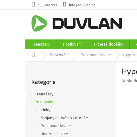
Přejít
511 444 999
info@duvlan.cz
na
obsah
Trenažéry
Posilování
Fitness doplňky
Domů
Posilování
Posilovací lavice
Hypere
P
Hyp
o
Přeskočit
s
Průměr
Neohod
Kategorie
kategorie
t
hodnoce
r
produkt
Trenažéry
a
je
Posilování
0,0
n
z
Činky
n
5
í
Stojany na tyče a kotouče
hvězdič
p
Posilovací lavice
a
Inverzní lavice