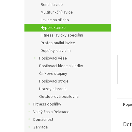
n
Bench lavice
e
Multifunkční lavice
l
Lavice na břicho
Hyperextenze
Fitness lavičky speciální
Profesionální lavice
Doplňky k lavicím
Posilovací věže
Posilovací klece a kladky
Činkové stojany
Posilovací stroje
Hrazdy a bradla
Outdoorová posilovna
Fitness doplňky
Popi
Volný čas a Relaxace
Domácnost
Det
Zahrada