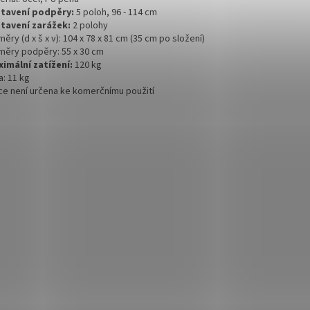
stavení podpěry:
5 poloh, 96 - 114 cm
stavení zarážek:
2 polohy
měry (d x š x v): 104 x 78 x 81 cm (35 cm po složení)
změry podpěry: 55 x 30 cm
ximální zatížení:
120 kg
a: 11 kg
vice není určena ke komerčnímu použití