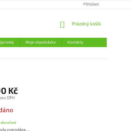
KONTAKTY
Přihlášení
NÁKUPNÍ
Prázdný košík
KOŠÍK
ýprodej
Moje objednávka
Kontakty
90 Kč
 bez DPH
dáno
 doručení
byla vyprodána…