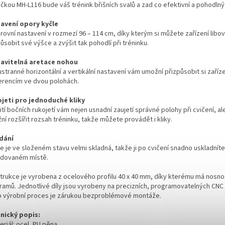
ičkou MH-L116 bude váš trénink břišních svalů a zad co efektivní a pohodlný
avení opory kyčle
rovní nastavení v rozmezí 96 – 114 cm, díky kterým si můžete zařízení libo
ůsobit své výšce a zvýšit tak pohodlí při tréninku.
avitelná aretace nohou
tranné horizontální a vertikální nastavení vám umožní přizpůsobit si zaříze
erencím ve dvou polohách.
jeti pro jednoduché kliky
tí bočních rukojetí vám nejen usnadní zaujetí správné polohy při cvičení, a
í rozšířit rozsah tréninku, takže můžete provádět i kliky.
dání
e je ve složeném stavu velmi skladná, takže ji po cvičení snadno uskladníte
dovaném místě.
trukce je vyrobena z ocelového profilu 40 x 40 mm, díky kterému má nosno
gramů. Jednotlivé díly jsou vyrobeny na precizních, programovatelných CNC 
o výrobní proces je zárukou bezproblémové montáže.
nický popis:
eriál: ocel, PU pěna