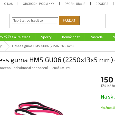
O NÁS
OBCHODNÍ PODMÍNKY
OSOBNÍ ÚDAJE
COOKIES
HLEDAT
Volný čas a Relaxace
Sporty
Domácnost
Zahrada
V
ry
Fitness guma HMS GU06 (2250x13x5 mm)
ness guma HMS GU06 (2250x13x5 mm)
né
noceno
Podrobnosti hodnocení
Značka:
HMS
ní
150
u
124 Kč b
Měrná
Na sk
cena:
ek.
Možnosti