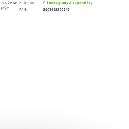
tomu, že se
Kategorie
:
Fitness gumy a expandéry
ívaným
EAN
:
5907695522747