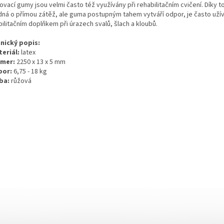
ovací gumy jsou velmi často též využívány při rehabilitačním cvičení. Díky 
dná o přímou zátěž, ale guma postupným tahem vytváří odpor, je často už
ilitačním doplňkem při úrazech svalů, šlach a kloubů.
nický popis:
teriál:
latex
zmer:
2250 x 13 x 5 mm
por:
6,75 - 18 kg
rba:
růžová