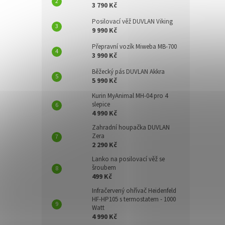
3 790 Kč
Posilovací věž DUVLAN Viking
9 990 Kč
Přepravní vozík Miweba MB-700
3 990 Kč
Běžecký pás DUVLAN Akkra
5 990 Kč
Kurin MyAnimal MH-04 pro 4
slepice
4 990 Kč
Zahradní houpačka DUVLAN
Zera
2 290 Kč
Lanko na posilovací věž se
šroubem
499 Kč
Infračervený ohřívač Heidenfeld
HF-HP105 s termostatem - 1000
Watt
4 990 Kč