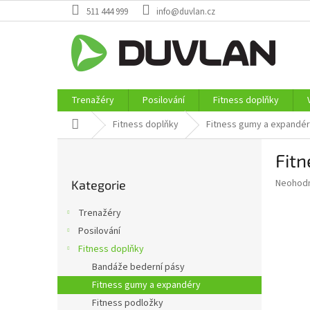
Přejít
511 444 999
info@duvlan.cz
na
obsah
Trenažéry
Posilování
Fitness doplňky
Domů
Fitness doplňky
Fitness gumy a expandé
P
Fit
o
Přeskočit
s
Průměr
Neohod
Kategorie
kategorie
t
hodnoce
r
produkt
Trenažéry
a
je
Posilování
0,0
n
z
Fitness doplňky
n
5
í
Bandáže bederní pásy
hvězdič
p
Fitness gumy a expandéry
a
Fitness podložky