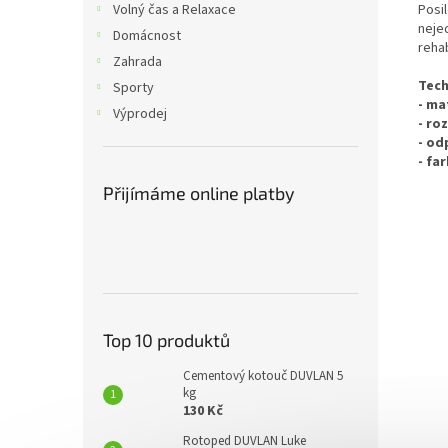
Posil
Volný čas a Relaxace
neje
Domácnost
rehab
Zahrada
Tech
Sporty
- ma
Výprodej
- ro
- od
- fa
Přijímáme online platby
Top 10 produktů
Cementový kotouč DUVLAN 5
kg
130 Kč
Rotoped DUVLAN Luke