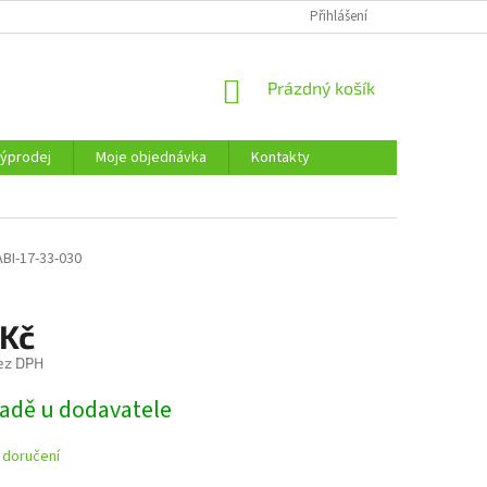
KONTAKTY
Přihlášení
NÁKUPNÍ
Prázdný košík
KOŠÍK
ýprodej
Moje objednávka
Kontakty
ABI-17-33-030
 Kč
ez DPH
ladě u dodavatele
 doručení