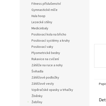
n
Fitness příslušenství
e
Gymnastické míče
l
Hula hoop
Lezecké stěny
Medicinbaly
Posilovací kola na břicho
Posilovací systémy a kruhy
Posilovací vaky
Plyometrické bedny
Rukavice na cvičení
Zátěže na ruce a nohy
Švihadla
Zátěžové podložky
Zátěžové vesty
Popi
Vzpěračské opasky a trhačky
Žíněnky
Det
Žebřiny