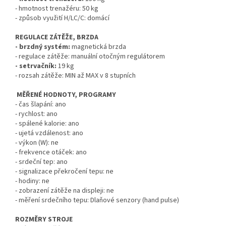
- hmotnost trenažéru: 50 kg
- způsob využití H/LC/C: domácí
REGULACE ZÁTĚŽE, BRZDA
- brzdný systém:
magnetická brzda
- regulace zátěže: manuální otočným regulátorem
- setrvačník:
19 kg
- rozsah zátěže: MIN až MAX v 8 stupních
MĚŘENÉ HODNOTY, PROGRAMY
- čas šlapání: ano
- rychlost: ano
- spálené kalorie: ano
- ujetá vzdálenost: ano
- výkon (W): ne
- frekvence otáček: ano
- srdeční tep: ano
- signalizace překročení tepu: ne
- hodiny: ne
- zobrazení zátěže na displeji: ne
- měření srdečního tepu: Dlaňové senzory (hand pulse)
ROZMĚRY STROJE