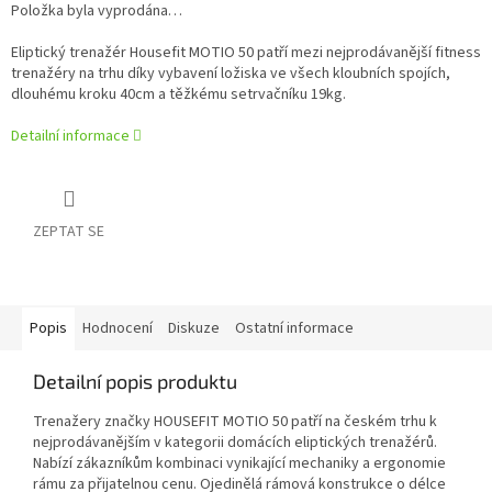
Položka byla vyprodána…
Eliptický trenažér Housefit MOTIO 50 patří mezi nejprodávanější fitness
trenažéry na trhu díky vybavení ložiska ve všech kloubních spojích,
dlouhému kroku 40cm a těžkému setrvačníku 19kg.
Detailní informace
ZEPTAT SE
Popis
Hodnocení
Diskuze
Ostatní informace
Detailní popis produktu
Trenažery značky HOUSEFIT MOTIO 50 patří na českém trhu k
nejprodávanějším v kategorii domácích eliptických trenažérů.
Nabízí zákazníkům kombinaci vynikající mechaniky a ergonomie
rámu za přijatelnou cenu. Ojedinělá rámová konstrukce o délce