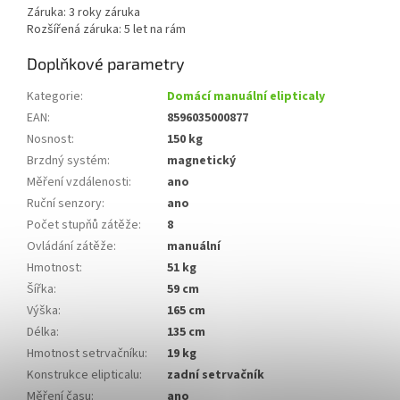
Záruka: 3 roky záruka
Rozšířená záruka: 5 let na rám
Doplňkové parametry
Kategorie
:
Domácí manuální elipticaly
EAN
:
8596035000877
Nosnost
:
150 kg
Brzdný systém
:
magnetický
Měření vzdálenosti
:
ano
Ruční senzory
:
ano
Počet stupňů zátěže
:
8
Ovládání zátěže
:
manuální
Hmotnost
:
51 kg
Šířka
:
59 cm
Výška
:
165 cm
Délka
:
135 cm
Hmotnost setrvačníku
:
19 kg
Konstrukce elipticalu
:
zadní setrvačník
Měření času
:
ano