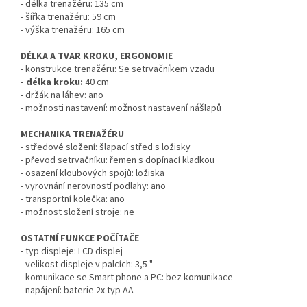
- délka trenažéru: 135 cm
- šířka trenažéru: 59 cm
- výška trenažéru: 165 cm
DÉLKA A TVAR KROKU, ERGONOMIE
- konstrukce trenažéru: Se setrvačníkem vzadu
- délka kroku:
40 cm
- držák na láhev: ano
- možnosti nastavení: možnost nastavení nášlapů
MECHANIKA TRENAŽÉRU
- středové složení: šlapací střed s ložisky
- převod setrvačníku: řemen s dopínací kladkou
- osazení kloubových spojů: ložiska
- vyrovnání nerovností podlahy: ano
- transportní kolečka: ano
- možnost složení stroje: ne
OSTATNÍ FUNKCE POČÍTAČE
- typ displeje: LCD displej
- velikost displeje v palcích: 3,5 "
- komunikace se Smart phone a PC: bez komunikace
- napájení: baterie 2x typ AA