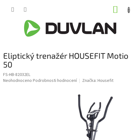
Přejít
NÁKUP
na
obsah
KOŠÍK
Eliptický trenažér HOUSEFIT Motio
50
FS-HB-82032EL
Průměrné
Neohodnoceno
Podrobnosti hodnocení
Značka:
Housefit
hodnocení
produktu
je
0,0
z
5
hvězdiček.