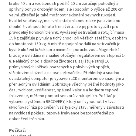
kroku 40 cm a vzdálenosti pedálů 20 cm zaručuje pohodlný a
správný pohyb drobným lidem, ale i osobám o výšce až 200 cm.
Velmi užitečná je také možnost naklonění pevných rukojetí.
Kvalitní součástky, masivní a stabilní konstrukce jsou zárukou
dlouhé životnosti tohoto trenažéru. Lze jej proto využít i pro
pravidelný kondiční trénink. Vyvážený setrvačník a rotující masa
19 kg zajišťuje plynulý a tichý chod i při větších zátěžích, osobám
do hmotnosti 150 kg. V místě napojení pedálů na setrvačník je
kyvné uložení ložiska pro minimální poruchovost. Magnetická
brzda je ovládána manuálně otočným regulátorem se stupnicí 1-
8. Nehlučný chod a dlouhou životnost, zajišťuje stroji 16
průmyslových ložisek osazených v pohyblivých spojích,
středovém složení a na ose setrvačníku. Přehledný a snadno
ovladatelný computer je vybaven LCD monitorem se snadným a
přehledným ovládáním. Zobrazuje všechny běžné hodnoty jako
čas, rychlost, vzdálenost, spálené kalorie a hodnotu tepové
frekvence, měřeno pomocí senzorů v rukojetích. Počítač je
vybaven systémem RECOVERY, který umí vyhodnotit v tvz.
uklidňovací fázi po cvičení váš fyzický stav, měřený v závislosti
na rychlosti poklesu tepové frekvence bezprostředně po
dokončení tréninku.
Počítač: