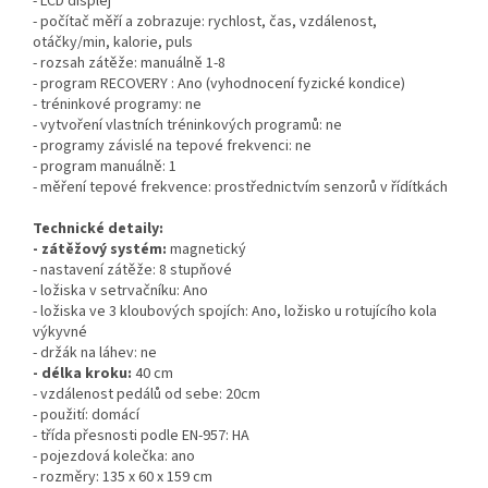
- LCD displej
- počítač měří a zobrazuje: rychlost, čas, vzdálenost,
otáčky/min, kalorie, puls
- rozsah zátěže: manuálně 1-8
- program RECOVERY : Ano (vyhodnocení fyzické kondice)
- tréninkové programy: ne
- vytvoření vlastních tréninkových programů: ne
- programy závislé na tepové frekvenci: ne
- program manuálně: 1
- měření tepové frekvence: prostřednictvím senzorů v řídítkách
Technické detaily:
- zátěžový systém:
magnetický
- nastavení zátěže: 8 stupňové
- ložiska v setrvačníku: Ano
- ložiska ve 3 kloubových spojích: Ano, ložisko u rotujícího kola
výkyvné
- držák na láhev: ne
- délka kroku:
40 cm
- vzdálenost pedálů od sebe: 20cm
- použití: domácí
- třída přesnosti podle EN-957: HA
- pojezdová kolečka: ano
- rozměry: 135 x 60 x 159 cm