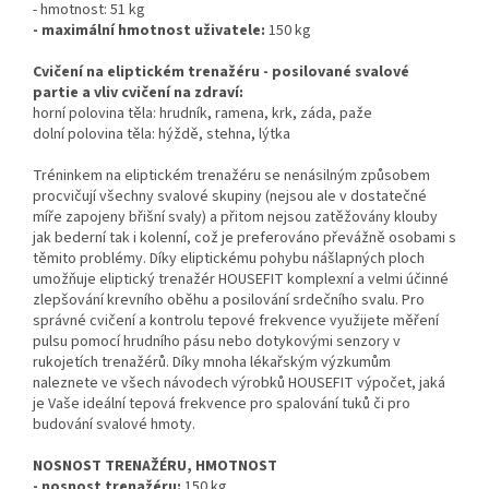
- hmotnost: 51 kg
- maximální hmotnost uživatele:
150 kg
Cvičení na eliptickém trenažéru - posilované svalové
partie a vliv cvičení na zdraví:
horní polovina těla: hrudník, ramena, krk, záda, paže
dolní polovina těla: hýždě, stehna, lýtka
Tréninkem na eliptickém trenažéru se nenásilným způsobem
procvičují všechny svalové skupiny (nejsou ale v dostatečné
míře zapojeny břišní svaly) a přitom nejsou zatěžovány klouby
jak bederní tak i kolenní, což je preferováno převážně osobami s
těmito problémy. Díky eliptickému pohybu nášlapných ploch
umožňuje eliptický trenažér HOUSEFIT komplexní a velmi účinné
zlepšování krevního oběhu a posilování srdečního svalu. Pro
správné cvičení a kontrolu tepové frekvence využijete měření
pulsu pomocí hrudního pásu nebo dotykovými senzory v
rukojetích trenažérů. Díky mnoha lékařským výzkumům
naleznete ve všech návodech výrobků HOUSEFIT výpočet, jaká
je Vaše ideální tepová frekvence pro spalování tuků či pro
budování svalové hmoty.
NOSNOST TRENAŽÉRU, HMOTNOST
- nosnost trenažéru:
150 kg