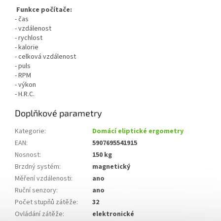
Funkce počítače:
- čas
- vzdálenost
- rychlost
- kalorie
- celková vzdálenost
- puls
- RPM
- výkon
- H.R.C.
Doplňkové parametry
Kategorie
:
Domácí eliptické ergometry
EAN
:
5907695541915
Nosnost
:
150 kg
Brzdný systém
:
magnetický
Měření vzdálenosti
:
ano
Ruční senzory
:
ano
Počet stupňů zátěže
:
32
Ovládání zátěže
:
elektronické