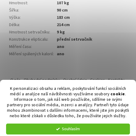
Hmotnost
:
107 kg
Šířka
:
90 cm
Výška
:
183 cm
Délka
:
214 cm
Hmotnost setrvačníku
:
9 kg
Konstrukce elipticalu
:
přední setrvačník
Měření času
:
ano
Měření spálených kalorií
:
ano
Z
á
O nás
Obchodní podmínky
Osobní údaje
Cookies
Kontakty
p
Reklamační řád
K personalizaci obsahu a reklam, poskytování funkcí sociálních
a
médií a analýze naší návštěvnosti využíváme soubory
cookie
.
t
Informace o tom, jak náš web používáte, sdílíme se svými
í
partnery pro sociální média, inzerci a analýzy. Partneři tyto údaje
mohou zkombinovat s dalšími informacemi, které jste jim poskytli
nebo které získali v důsledku toho, že používáte jejich služby.
Vytvořil Shoptet
Souhlasím
Copyright 2026
Duvlan.cz
. Všechna práva vyhrazena.
Upravit