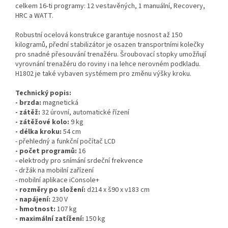
celkem 16-ti programy: 12 vestavěných, 1 manuální, Recovery,
HRC a WATT.
Robustní ocelová konstrukce garantuje nosnost až 150
kilogramů, přední stabilizátor je osazen transportními kolečky
pro snadné přesouvání trenažéru. Šroubovací stopky umožňují
vyrovnání trenažéru do roviny i na lehce nerovném podkladu.
H1802 je také vybaven systémem pro změnu výšky kroku.
Technický popis:
- brzda:
magnetická
- zátěž:
32 úrovní, automatické řízení
- zátěžové kolo:
9 kg
- délka kroku:
54 cm
- přehledný a funkční počítač LCD
- počet programů:
16
- elektrody pro snímání srdeční frekvence
- držák na mobilní zařízení
- mobilní aplikace iConsole+
- rozměry po složení:
d214 x š90 x v183 cm
- napájení:
230 V
- hmotnost:
107 kg
- maximální zatížení:
150 kg