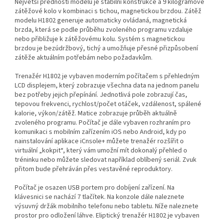
Největší předností modelu je stabilní konstrukce a 9 kilogramové
zátěžové kolo v kombinaci s tichou, magnetickou brzdou. Zátěž
modelu H1802 generuje automaticky ovládaná, magnetická
brzda, která se podle průběhu zvoleného programu vzdaluje
nebo přibližuje k zátěžovému kolu. Systém s magnetickou
brzdou je bezúdržbový, tichý a umožňuje přesné přizpůsobení
zátěže aktuálním potřebám nebo požadavkům.
Trenažér H1802 je vybaven moderním počítačem s přehledným
LCD displejem, který zobrazuje všechna data na jednom panelu
bez potřeby jejich přepínání. Jednotlivá pole zobrazují čas,
tepovou frekvenci, rychlost/počet otáček, vzdálenost, spálené
kalorie, výkon/zátěž. Matice zobrazuje průběh aktuálně
zvoleného programu. Počítač je dále vybaven rozhraním pro
komunikaci s mobilním zařízením iOS nebo Android, kdy po
nainstalování aplikace iCnsole+ můžete trenažér rozšířit o
virtuální „kokpit“, který vám umožní mít dokonalý přehled o
tréninku nebo můžete sledovat například oblíbený seriál. Zvuk
přitom bude přehráván přes vestavěné reproduktory.
Počítač je osazen USB portem pro dobíjení zařízení. Na
klávesnici se nachází 7 tlačítek. Na konzole dále naleznete
výsuvný držák mobilního telefonu nebo tabletu. Níže naleznete
prostor pro odložení láhve. Eliptický trenažér H1802 je vybaven