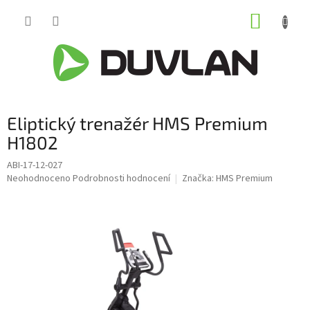
Přejít
NÁKUP
na
obsah
KOŠÍK
Eliptický trenažér HMS Premium
H1802
ABI-17-12-027
Průměrné
Neohodnoceno
Podrobnosti hodnocení
Značka:
HMS Premium
hodnocení
produktu
je
0,0
z
5
hvězdiček.