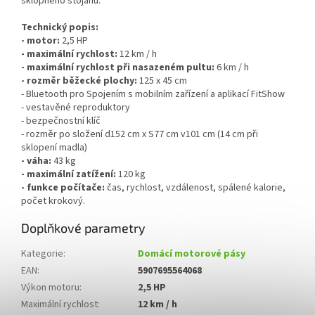
sklopného stojanu.
Technický popis:
- motor:
2,5 HP
- maximální rychlost:
12 km / h
- maximální rychlost při nasazeném pultu:
6 km / h
- rozměr běžecké plochy:
125 x 45 cm
- Bluetooth pro Spojením s mobilním zařízení a aplikací FitShow
- vestavěné reproduktory
- bezpečnostní klíč
- rozměr po složení d152 cm x S77 cm v101 cm (14 cm při
sklopení madla)
- váha:
43 kg
- maximální zatížení:
120 kg
- funkce počítače:
čas, rychlost, vzdálenost, spálené kalorie,
počet krokový.
Doplňkové parametry
Kategorie
:
Domácí motorové pásy
EAN
:
5907695564068
Výkon motoru
:
2,5 HP
Maximální rychlost
:
12 km / h