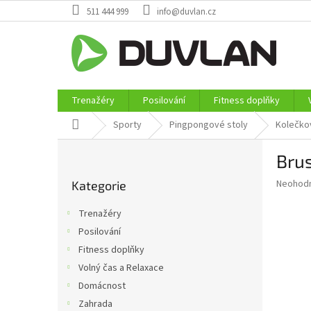
Přejít
511 444 999
info@duvlan.cz
na
obsah
Trenažéry
Posilování
Fitness doplňky
Domů
Sporty
Pingpongové stoly
Kolečko
P
Brus
o
Přeskočit
s
Průměr
Neohod
Kategorie
kategorie
t
hodnoce
r
produkt
Trenažéry
a
je
Posilování
0,0
n
z
Fitness doplňky
n
5
í
Volný čas a Relaxace
hvězdič
p
Domácnost
a
Zahrada