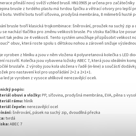
nerace přináší nový svěží vzhled bruslí. HN10905 je určena pro začátečníky 
epina brusle z tvrdého plastu má tvrdou špičku a větrací otvory pro lepší 
ní botu. Vnitřní botu tvoří síťovina, prodyšná membrána, 8 milimetrů husté p
nání brusle tvoří klasická trojkombinace: šněrování, proužek na suchý zip a
 se nachází tlačítko pro změnu velikosti brusle. Po stisku tlačítka lze posu
vit tak jednu ze 4 velikostí. Tento systém umožňuje přizpůsobit velikost no
toucí“ obuv, která roste spolu s dětskou nohou a zároveň snižuje výslednou
e vyroben z hliníku a jsou v něm vložena 4 polyuretanová kolečka s LED dio
ení rozsvítí. Kolečka jsou vybavena ložisky ABEC 7, která jsou ideálním k
čilé bruslaře. Z výroby jsou kola uložena v řadě (in-line) a součástí dodávk
ožek pro nastavení kol pro uspořádání 2+2 a 2+1+1.
a led je vyroben z vysoce uhlíkové nerezavějící oceli.
nický popis:
teriál obuvi a vložky:
PP, síťovina, prodyšná membrána, EVA, pěna s vys
teriál rámu:
hliník
teriál čepele:
nerezavějící ocel
pínání:
šněrování, pásek na suchý zip, dvoudílná přezka
ta:
tvrdá
iska:
ABEC 7