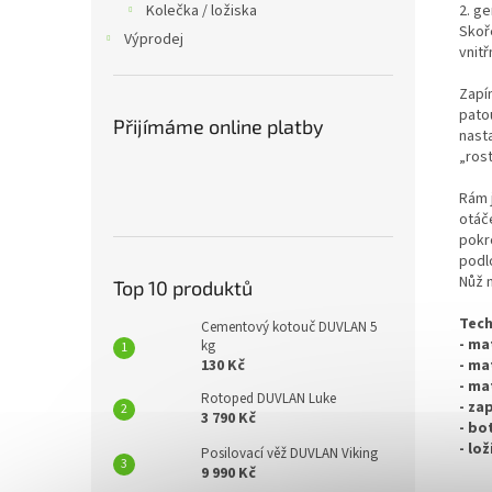
2. ge
Kolečka / ložiska
Skoř
Výprodej
vnitř
Zapí
patou
Přijímáme online platby
nasta
„ros
Rám j
otáč
pokro
podl
Nůž n
Top 10 produktů
Tech
Cementový kotouč DUVLAN 5
- ma
kg
- ma
130 Kč
- ma
Rotoped DUVLAN Luke
- za
3 790 Kč
- bo
- lož
Posilovací věž DUVLAN Viking
9 990 Kč