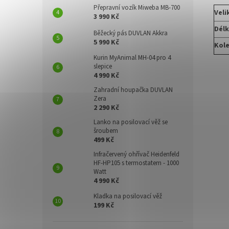
Přepravní vozík Miweba MB-700
Veli
3 990 Kč
Délk
Běžecký pás DUVLAN Akkra
5 990 Kč
Kol
Kurin MyAnimal MH-04 pro 4
slepice
4 990 Kč
Zahradní houpačka DUVLAN
Zera
2 290 Kč
Lanko na posilovací věž se
šroubem
499 Kč
Infračervený ohřívač Heidenfeld
HF-HP105 s termostatem - 1000
Watt
4 990 Kč
Kladka na posilovací věž
199 Kč