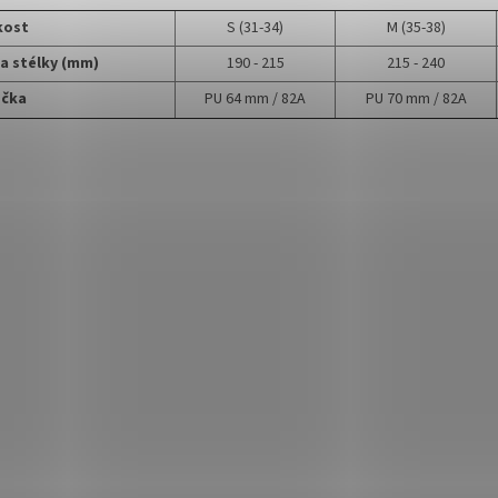
kost
S (31-34)
M (35-38)
a stélky (mm)
190 - 215
215 - 240
ečka
PU 64 mm / 82A
PU 70 mm / 82A