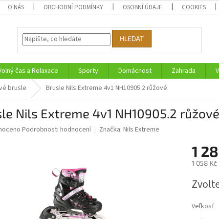
O NÁS
OBCHODNÍ PODMÍNKY
OSOBNÍ ÚDAJE
COOKIES
HLEDAT
Volný čas a Relaxace
Sporty
Domácnost
Zahrada
V
vé brusle
Brusle Nils Extreme 4v1 NH10905.2 růžové
le Nils Extreme 4v1 NH10905.2 růžov
né
noceno
Podrobnosti hodnocení
Značka:
Nils Extreme
ní
1 28
u
1 058 Kč
Měrná
Zvolt
cena:
ek.
Veľkosť