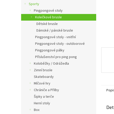
n
Sporty
e
Pingpongové stoly
l
Kolečkové brusle
Dětské brusle
Dámské / pánské brusle
Pingpongové stoly - vnitřní
Pingpongové stoly - outdoorové
Pingpongové pálky
Příslušenství pro ping pong
Koloběžky / Odrážedla
Zimní brusle
Skateboardy
Míčové hry
Chrániče a Přilby
Popi
Šipky a terče
Herní stoly
Det
Box