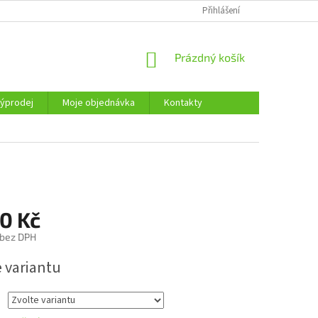
KONTAKTY
Přihlášení
NÁKUPNÍ
Prázdný košík
KOŠÍK
ýprodej
Moje objednávka
Kontakty
é
0 Kč
 bez DPH
e variantu