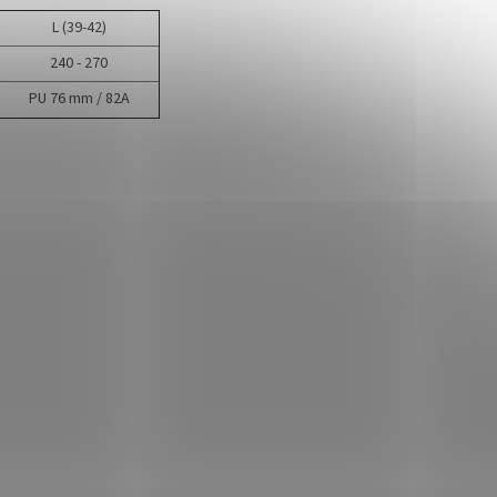
L (39-42)
240 - 270
PU 76 mm / 82A