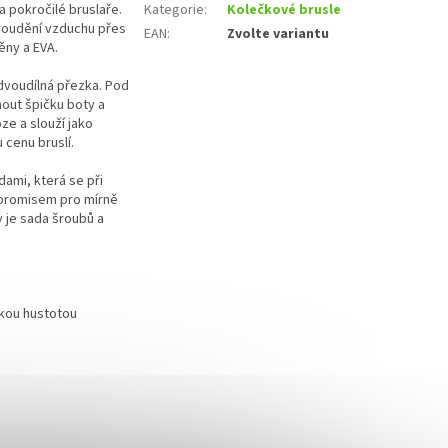
a pokročilé bruslaře.
Kategorie
:
Kolečkové brusle
proudění vzduchu přes
EAN
:
Zvolte variantu
ěny a EVA.
 dvoudílná přezka. Pod
nout špičku boty a
ze a slouží jako
 cenu bruslí.
dami, která se při
ompromisem pro mírně
y je sada šroubů a
okou hustotou