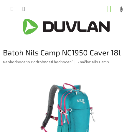
Přejít
NÁKUP
na
obsah
KOŠÍK
Batoh Nils Camp NC1950 Caver 18l
Průměrné
Neohodnoceno
Podrobnosti hodnocení
Značka:
Nils Camp
hodnocení
produktu
je
0,0
z
5
hvězdiček.