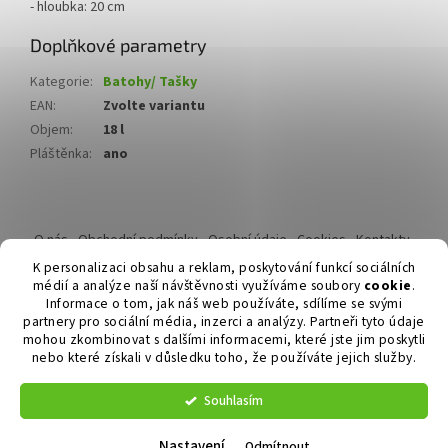
- hloubka: 20 cm
Doplňkové parametry
Kategorie
:
Batohy/ Tašky
EAN
:
Zvolte variantu
Objem
:
18 l
Pláštěnka
:
ano
Z
á
O nás
Obchodní podmínky
Osobní údaje
Cookies
Kontakty
p
Reklamační řád
K personalizaci obsahu a reklam, poskytování funkcí sociálních
a
médií a analýze naší návštěvnosti využíváme soubory
cookie
.
t
Informace o tom, jak náš web používáte, sdílíme se svými
í
partnery pro sociální média, inzerci a analýzy. Partneři tyto údaje
mohou zkombinovat s dalšími informacemi, které jste jim poskytli
nebo které získali v důsledku toho, že používáte jejich služby.
Vytvořil Shoptet
Souhlasím
Copyright 2026
Duvlan.cz
. Všechna práva vyhrazena.
Upravit
nastavení cookies
Nastavení
Odmítnout