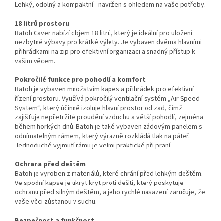
Lehký, odolný a kompaktní - navržen s ohledem na vaše potřeby.
18 litrů prostoru
Batoh Caver nabízí objem 18 litrů, který je ideální pro uložení
nezbytné výbavy pro krátké výlety. Je vybaven dvěma hlavními
přihrádkami na zip pro efektivní organizaci a snadný přístup k
vašim věcem.
Pokročilé funkce pro pohodlí a komfort
Batoh je vybaven množstvím kapes a přihrádek pro efektivní
řízení prostoru. Využívá pokročilý ventilační systém „Air Speed ​​
System“, který účinně izoluje hlavní prostor od zad, čímž
zajišťuje nepřetržité proudění vzduchu a větší pohodlí, zejména
během horkých dnů. Batoh je také vybaven zádovým panelem s
odnímatelným rámem, který výrazně rozkládá tlak na páteř.
Jednoduché vyjmutí rámu je velmi praktické při praní.
Ochrana před deštěm
Batoh je vyroben z materiálů, které chrání před lehkým deštěm.
Ve spodní kapse je ukryt kryt proti dešti, který poskytuje
ochranu před silným deštěm, a jeho rychlé nasazení zaručuje, že
vaše věci zůstanou v suchu.
Bezpečnost a funkčnost