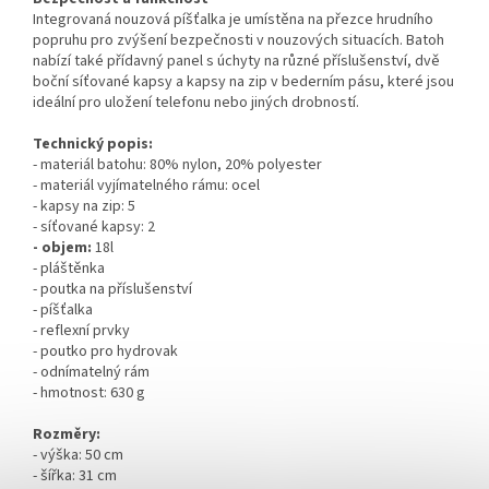
Integrovaná nouzová píšťalka je umístěna na přezce hrudního
popruhu pro zvýšení bezpečnosti v nouzových situacích. Batoh
nabízí také přídavný panel s úchyty na různé příslušenství, dvě
boční síťované kapsy a kapsy na zip v bederním pásu, které jsou
ideální pro uložení telefonu nebo jiných drobností.
Technický popis:
- materiál batohu: 80% nylon, 20% polyester
- materiál vyjímatelného rámu: ocel
- kapsy na zip: 5
- síťované kapsy: 2
- objem:
18l
- pláštěnka
- poutka na příslušenství
- píšťalka
- reflexní prvky
- poutko pro hydrovak
- odnímatelný rám
- hmotnost: 630 g
Rozměry:
- výška: 50 cm
- šířka: 31 cm