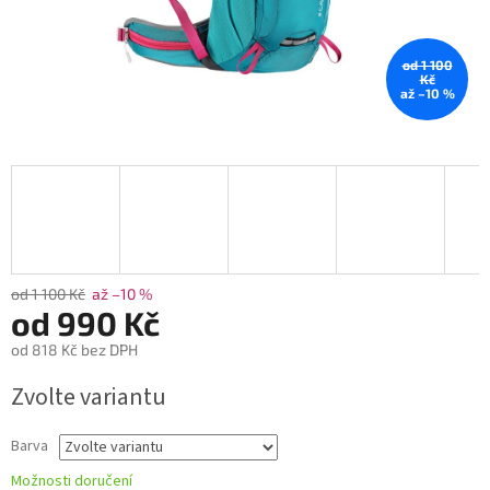
od 1 100
Kč
až –10 %
od 1 100 Kč
až –10 %
od
990 Kč
od
818 Kč
bez DPH
Měrná
Zvolte variantu
cena:
Barva
Možnosti doručení