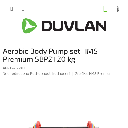
Přejít
NÁKUP
na
obsah
KOŠÍK
Aerobic Body Pump set HMS
Premium SBP21 20 kg
ABI-17-57-011
Průměrné
Neohodnoceno
Podrobnosti hodnocení
Značka:
HMS Premium
hodnocení
produktu
je
0,0
z
5
hvězdiček.