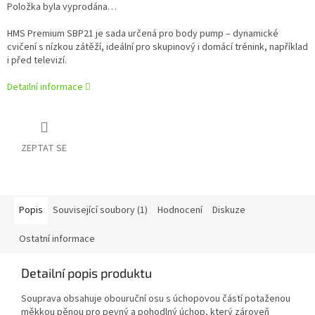
Položka byla vyprodána…
HMS Premium SBP21 je sada určená pro body pump – dynamické
cvičení s nízkou zátěží, ideální pro skupinový i domácí trénink, například
i před televizí.
Detailní informace
ZEPTAT SE
Popis
Související soubory (1)
Hodnocení
Diskuze
Ostatní informace
Detailní popis produktu
Souprava obsahuje obouruční osu s úchopovou částí potaženou
měkkou pěnou pro pevný a pohodlný úchop, který zároveň