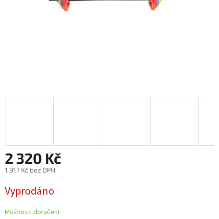
2 320 Kč
1 917 Kč bez DPH
Měrná
Vyprodáno
cena:
Možnosti doručení