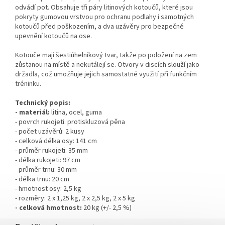
odvádí pot. Obsahuje tři páry litinových kotoučů, které jsou
pokryty gumovou vrstvou pro ochranu podlahy i samotných
kotoučů před poškozením, a dva uzávěry pro bezpečné
upevnění kotoučů na ose.
Kotouče mají šestiúhelníkový tvar, takže po položení na zem
zůstanou na místě a nekutálejí se. Otvory v discích slouží jako
držadla, což umožňuje jejich samostatné využití při funkčním
tréninku.
Technický popis:
- materiál:
litina, ocel, guma
- povrch rukojeti: protiskluzová pěna
- počet uzávěrů: 2 kusy
- celková délka osy: 141 cm
- průměr rukojeti: 35 mm
- délka rukojeti: 97 cm
- průměr trnu: 30 mm
- délka trnu: 20 cm
- hmotnost osy: 2,5 kg
- rozměry: 2 x 1,25 kg, 2 x 2,5 kg, 2 x 5 kg
- celková hmotnost:
20 kg (+/- 2,5 %)