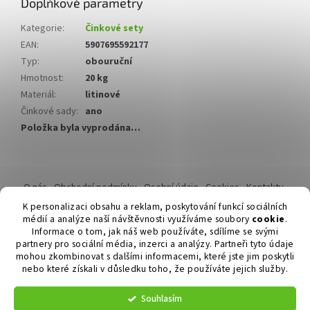
Doplňkové parametry
Kategorie
:
Činkové sety
EAN
:
5907695592177
Typ
:
obouruční
Hmotnost
:
20 kg
Materiál
:
litinové
Činkové sady
:
ano
Položka byla vyprodána…
Z
á
O nás
Obchodní podmínky
Osobní údaje
Cookies
Kontakty
p
Reklamační řád
K personalizaci obsahu a reklam, poskytování funkcí sociálních
a
médií a analýze naší návštěvnosti využíváme soubory
cookie
.
t
Informace o tom, jak náš web používáte, sdílíme se svými
í
partnery pro sociální média, inzerci a analýzy. Partneři tyto údaje
mohou zkombinovat s dalšími informacemi, které jste jim poskytli
nebo které získali v důsledku toho, že používáte jejich služby.
Vytvořil Shoptet
Souhlasím