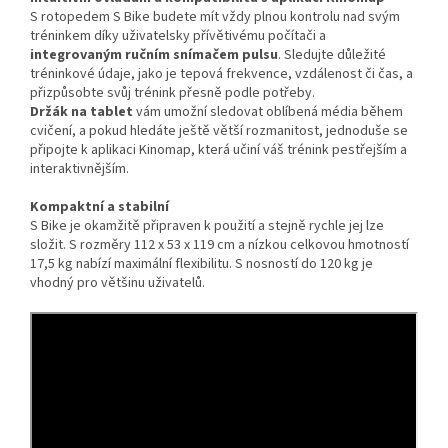
S rotopedem S Bike budete mít vždy plnou kontrolu nad svým
tréninkem díky uživatelsky přívětivému počítači a
integrovaným ručním snímačem pulsu
. Sledujte důležité
tréninkové údaje, jako je tepová frekvence, vzdálenost či čas, a
přizpůsobte svůj trénink přesně podle potřeby.
Držák na tablet
vám umožní sledovat oblíbená média během
cvičení, a pokud hledáte ještě větší rozmanitost, jednoduše se
připojte k aplikaci Kinomap, která učiní váš trénink pestřejším a
interaktivnějším.
Kompaktní a stabilní
S Bike je okamžitě připraven k použití a stejně rychle jej lze
složit. S rozměry 112 x 53 x 119 cm a nízkou celkovou hmotností
17,5 kg nabízí maximální flexibilitu. S nosností do 120 kg je
vhodný pro většinu uživatelů.