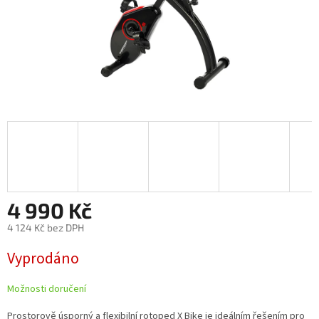
4 990 Kč
4 124 Kč bez DPH
Měrná
Vyprodáno
cena:
Možnosti doručení
Prostorově úsporný a flexibilní rotoped X Bike je ideálním řešením pro