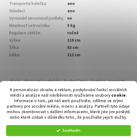
Transportní kolečka
:
ano
Skladací
:
ano
Vyrovnání nerovností podlahy
:
ne
Hmotnost setrvačníku
:
5 kg
Regulace zátěže
:
ručně
Výška
:
119 cm
Šířka
:
53 cm
Délka
:
112 cm
Z
á
O nás
Obchodní podmínky
Osobní údaje
Cookies
Kontakty
p
Reklamační řád
K personalizaci obsahu a reklam, poskytování funkcí sociálních
a
médií a analýze naší návštěvnosti využíváme soubory
cookie
.
t
Informace o tom, jak náš web používáte, sdílíme se svými
í
partnery pro sociální média, inzerci a analýzy. Partneři tyto údaje
mohou zkombinovat s dalšími informacemi, které jste jim poskytli
nebo které získali v důsledku toho, že používáte jejich služby.
Vytvořil Shoptet
Souhlasím
Copyright 2026
Duvlan.cz
. Všechna práva vyhrazena.
Upravit