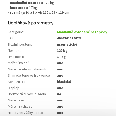
- maximální nosnost:
120 kg
- hmotnost:
17 kg
- rozměry: (d x š x v):
112 x 53 x 119 cm
Doplňkové parametry
Kategorie
:
Manuálně ovládané rotopedy
EAN
:
4044163024028
Brzdný systém
:
magnetické
Nosnost
:
120 kg
Hmotnost
:
17 kg
Měření kalorií
:
ano
Měření ujeté vzdálenosti
:
ano
Snímače tepové frekvence
:
ano
Konstrukce
:
klasická
Displej
:
ano
Horizontální posun sedla
:
ne
Měření času
:
ano
Měření rychlost
:
ano
Nastavení výšky sedla
:
ano