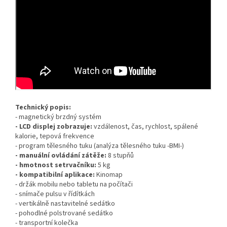
Technický popis:
- magnetický brzdný systém
- LCD displej zobrazuje:
vzdálenost, čas, rychlost, spálené
kalorie, tepová frekvence
- program tělesného tuku (analýza tělesného tuku -BMI-)
- manuální ovládání zátěže:
8 stupňů
- hmotnost setrvačníku:
5 kg
- kompatibilní aplikace:
Kinomap
- držák mobilu nebo tabletu na počítači
- snímače pulsu v řídítkách
- vertikálně nastavitelné sedátko
- pohodlné polstrované sedátko
- transportní kolečka