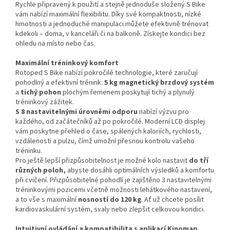
Rychle připravený k použití a stejně jednoduše složený S Bike
vám nabízí maximální flexibilitu. Díky své kompaktnosti, nízké
hmotnosti a jednoduché manipulaci můžete efektivně trénovat
kdekoli – doma, v kanceláři či na balkoně. Získejte kondici bez
ohledu na místo nebo čas.
Maximální tréninkový komfort
Rotoped S Bike nabízí pokročilé technologie, které zaručují
pohodlný a efektivní trénink.
5 kg magnetický brzdový systém
a
tichý pohon
plochým řemenem poskytují tichý a plynulý
tréninkový zážitek.
S 8 nastavitelnými úrovněmi odporu
nabízí výzvu pro
každého, od začátečníků až po pokročilé. Moderní LCD displej
vám poskytne přehled o čase, spálených kaloriích, rychlosti,
vzdálenosti a pulzu, čímž umožní přesnou kontrolu vašeho
tréninku.
Pro ještě lepší přizpůsobitelnost je možné kolo nastavit
do tří
různých poloh,
abyste dosáhli optimálních výsledků a komfortu
při cvičení. Přizpůsobitelné pohodlí je zajištěno 3 nastavitelnými
tréninkovými pozicemi včetně možnosti lehátkového nastavení,
a to vše s maximální
nosností do 120 kg
. Ať už chcete posílit
kardiovaskulární systém, svaly nebo zlepšit celkovou kondici.
Intuitivní ovládání a kompatibilita s aplikací Kinomap