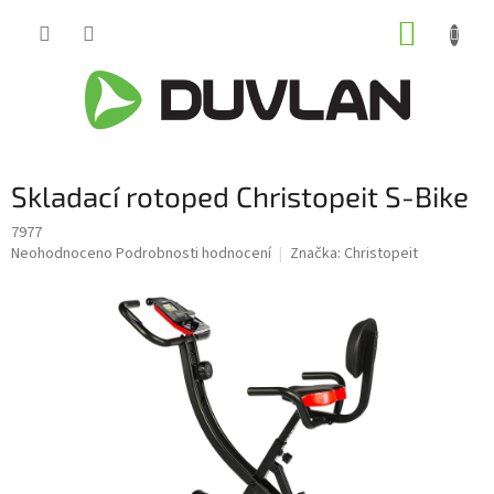
Přejít
NÁKUP
na
obsah
KOŠÍK
Skladací rotoped Christopeit S-Bike
7977
Průměrné
Neohodnoceno
Podrobnosti hodnocení
Značka:
Christopeit
hodnocení
produktu
je
0,0
z
5
hvězdiček.