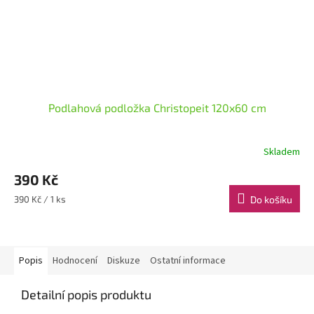
Podlahová podložka Christopeit 120x60 cm
Skladem
390 Kč
Měrná
390 Kč / 1 ks
Do košíku
cena:
Popis
Hodnocení
Diskuze
Ostatní informace
Detailní popis produktu