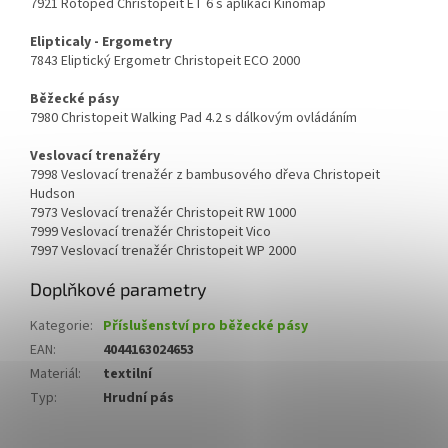
7921 Rotoped Christopeit ET 6 s aplikaci Kinomap
Elipticaly - Ergometry
7843 Eliptický Ergometr Christopeit ECO 2000
Běžecké pásy
7980 Christopeit Walking Pad 4.2 s dálkovým ovládáním
Veslovací trenažéry
7998 Veslovací trenažér z bambusového dřeva Christopeit
Hudson
7973 Veslovací trenažér Christopeit RW 1000
7999 Veslovací trenažér Christopeit Vico
7997 Veslovací trenažér Christopeit WP 2000
Doplňkové parametry
Kategorie
:
Příslušenství pro běžecké pásy
EAN
:
4044163024653
Materiál
:
textilní
Typ
:
Hrudní pás