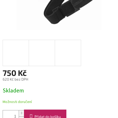
750 Kč
620 Kč bez DPH
Měrná
Skladem
cena:
Možnosti doručení
Přidat do košíku