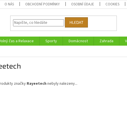
O NÁS
OBCHODNÍ PODMÍNKY
OSOBNÍ ÚDAJE
COOKIES
HLEDAT
Volný čas a Relaxace
Sporty
Domácnost
Zahrada
V
eetech
rodukty značky
Rayeetech
nebyly nalezeny...