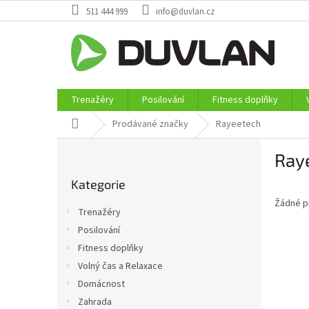
Přejít
511 444 999
info@duvlan.cz
na
obsah
Trenažéry
Posilování
Fitness doplňky
Domů
Prodávané značky
Rayeetech
P
Ray
o
Přeskočit
s
Kategorie
kategorie
t
Žádné p
r
Trenažéry
a
Posilování
n
Fitness doplňky
n
í
Volný čas a Relaxace
p
Domácnost
a
Zahrada