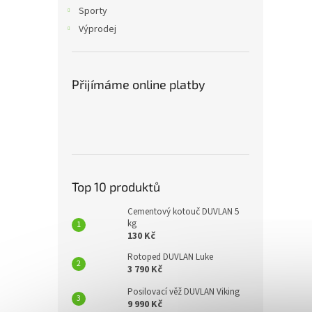
n
Sporty
e
Výprodej
l
Přijímáme online platby
Top 10 produktů
Cementový kotouč DUVLAN 5
kg
130 Kč
Rotoped DUVLAN Luke
3 790 Kč
Posilovací věž DUVLAN Viking
9 990 Kč