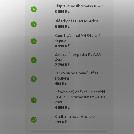
Přepravní vozík Miweba MB-700
3 990 Kč
Běžecký pás DUVLAN Akkra
5 990 Kč
Kurin MyAnimal MH-04 pro 4
slepice
4 990 Kč
Zahradní houpačka DUVLAN
Zera
2 290 Kč
Lanko na posilovací věž se
šroubem
499 Kč
Infračervený ohřívač Heidenfeld
HF-HP105 s termostatem - 1000
Watt
4 990 Kč
Kladka na posilovací věž
199 Kč