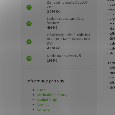
Zahradní houpačka DUVLAN
- ba
Zera
- do
2 290 Kč
- ma
Lanko na posilovací věž se
- kr
šroubem
- ma
499 Kč
- tl
- vý
Infračervený ohřívač Heidenfeld
- ší
HF-HP105 s termostatem - 1000
- od
Watt
4 990 Kč
- od
- sl
Kladka na posilovací věž
199 Kč
Tech
- ce
- ro
- hm
Informace pro vás
- vý
- ší
O nás
Obchodní podmínky
Osobní údaje
Cookies
Kontakty