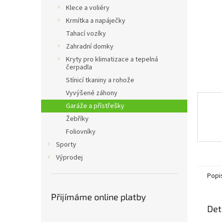
n
Klece a voliéry
e
Krmítka a napáječky
l
Tahací vozíky
Zahradní domky
Kryty pro klimatizace a tepelná
čerpadla
Stínicí tkaniny a rohože
Vyvýšené záhony
Garáže a přístřešky
Žebříky
Foliovníky
Sporty
Výprodej
Popi
Přijímáme online platby
Det