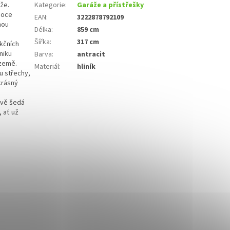
áže.
Kategorie
:
Garáže a přístřešky
soce
EAN
:
3222878792109
nou
Délka
:
859 cm
Šířka
:
317 cm
kčních
niku
Barva
:
antracit
 země.
Materiál
:
hliník
u střechy,
krásný
tově šedá
 ať už