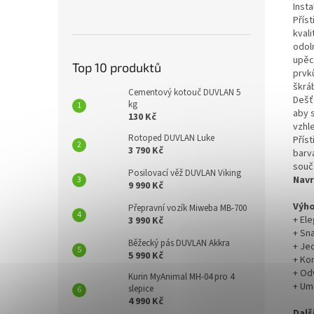
Insta
Přís
kvali
odol
upěc
Top 10 produktů
prvků
škrá
Cementový kotouč DUVLAN 5
Dešť
kg
aby 
130 Kč
vzhl
Rotoped DUVLAN Luke
Příst
3 790 Kč
barv
souč
Posilovací věž DUVLAN Viking
Navr
9 990 Kč
Výho
Přepravní vozík Miweba MB-700
+ El
3 990 Kč
+ Sn
Běžecký pás DUVLAN Akkra
+ Je
5 990 Kč
+ Ko
+ Od
Kurin MyAnimal MH-04 pro 4
+ Um
slepice
4 990 Kč
Dalš