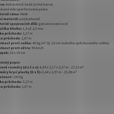
rva:
Antracitově šedá (zrnitá barva)
dávaná mikroperforovaná páska
teriál rámu:
Hliník
ycí materiál:
polykarbonát
teriál spojovacích dílů:
galvanizovaná ocel
oušťka hliníku:
1,4 až 2,5 mm
ška průchodu:
3,27 m
řka průchodu
: 2,87 m
olnost proti sněhu:
40 kg/m² (tj. 10 cm mokrého upěchovaného sněhu)
olnost proti větru:
90 km/h
oupek:
10 x 10 cm
nický popis:
lkové rozměry (d x š x v):
8,59 x 3,17 x 3,37 m - 27,23 m²
změry krycí plochy (D x Š):
8,44 x 2,97 m - 25,06 m²
otnost:
230 kg
ška průchodu:
3,27 m
řka průchodu:
2,87 m