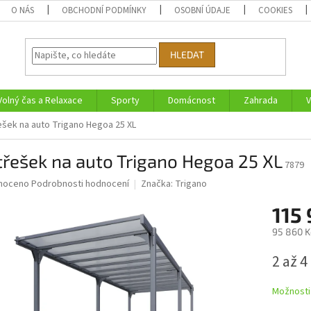
O NÁS
OBCHODNÍ PODMÍNKY
OSOBNÍ ÚDAJE
COOKIES
HLEDAT
Volný čas a Relaxace
Sporty
Domácnost
Zahrada
V
ešek na auto Trigano Hegoa 25 XL
třešek na auto Trigano Hegoa 25 XL
7879
né
noceno
Podrobnosti hodnocení
Značka:
Trigano
ní
115
u
95 860 K
Měrná
2 až 4
cena:
ek.
Možnosti