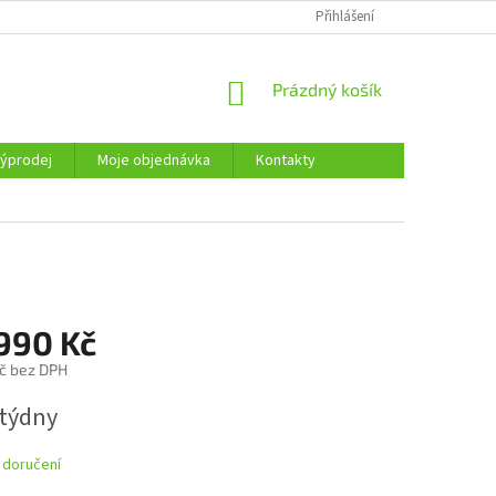
KONTAKTY
Přihlášení
NÁKUPNÍ
Prázdný košík
KOŠÍK
ýprodej
Moje objednávka
Kontakty
 990 Kč
č bez DPH
 týdny
 doručení