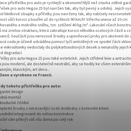
lace přístřešku pro auto je rychlejší a ekonomičtější než stavba zděné gar
třešek pro auto Hegoa 25 byl navržen tak, aby byl pevný a odolný. Jejich vy
tní hliníkové sloupky a příčníky jsou navrženy tak, aby nabízely nesrovnatel
nost vůči korozi a bouřím až do rychlosti 90 km/h! Střecha unese až 10 cm
hovaného a mokrého sněhu, tzn. zatížení 40 kg/m². Lakování všech konstru
 má zrnitou strukturu, která zabraňuje korozi několika ocelových částí a vz
banců. Součástí jsou nerezové šrouby a upevňovací prvky pro ukotvení do
ová voda je účinně odváděna pomocí tyčí umístěných ve spodní části sklon
se mikroúlomky nedostaly do polykarbonátových desek a nenarušily jejich 
ed degradací.
řešky pro auta Hegoa 25 jsou také estetické. Jejich střídmé linie a antraci
a jsou moderní, ale dostatečně neutrální, aby se hodily ke všem exteriérům,
asným, klasickým, art deco...
ženo a vyrobeno ve Francii.
dy tohoto přístřešku pro auto:
egantní design
adná montáž
dnoduché čištění
mpletní šrouby z nerezavějící oceli dodávány s kotevním kitem
vodnění integrované do nohou konstrukce
ožní vám přikrýt váš vůz doma po celý rok
í informace: