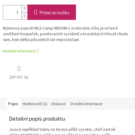
Přidat do košíku
Nylonový popruh NILS Camp NB5040 s ocelovými očky je určen k
zavěšení houpaček, posilovacích systémů a brazilských křesel všude
tam, kde délka původních lan nepostačuje.
Detailní informace
ZEPTAT SE
Popis
Hodnocení (1)
Diskuze
Ostatní informace
Detailní popis produktu
Jsou-li například trámy na terase příliš vysoké, stačí nad ně