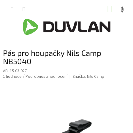
Přejít
NÁKUP
na
obsah
KOŠÍK
Pás pro houpačky Nils Camp
NB5040
ABI-15-03-027
Průměrné
1 hodnocení
Podrobnosti hodnocení
Značka:
Nils Camp
hodnocení
produktu
je
5,0
z
5
hvězdiček.