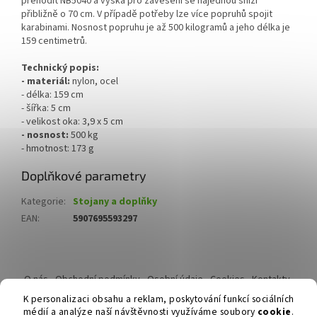
přehodit NB5040 a výška pro zavěšení se najednou sníží
přibližně o 70 cm. V případě potřeby lze více popruhů spojit
karabinami. Nosnost popruhu je až 500 kilogramů a jeho délka je
159 centimetrů.
Technický popis:
- materiál:
nylon, ocel
- délka: 159 cm
- šířka: 5 cm
- velikost oka: 3,9 x 5 cm
- nosnost:
500 kg
- hmotnost: 173 g
Doplňkové parametry
Kategorie
:
Stojany a doplňky
EAN
:
5907695593297
Z
á
O nás
Obchodní podmínky
Osobní údaje
Cookies
Kontakty
p
Reklamační řád
K personalizaci obsahu a reklam, poskytování funkcí sociálních
a
médií a analýze naší návštěvnosti využíváme soubory
cookie
.