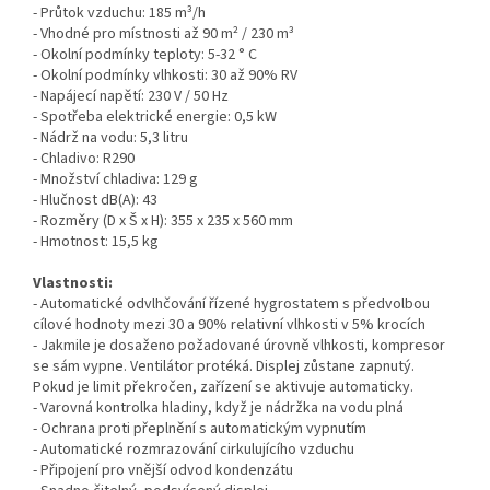
- Průtok vzduchu: 185 m³/h
- Vhodné pro místnosti až 90 m² / 230 m³
- Okolní podmínky teploty: 5-32 ° C
- Okolní podmínky vlhkosti: 30 až 90% RV
- Napájecí napětí: 230 V / 50 Hz
- Spotřeba elektrické energie: 0,5 kW
- Nádrž na vodu: 5,3 litru
- Chladivo: R290
- Množství chladiva: 129 g
- Hlučnost dB(A): 43
- Rozměry (D x Š x H): 355 x 235 x 560 mm
- Hmotnost: 15,5 kg
Vlastnosti:
- Automatické odvlhčování řízené hygrostatem s předvolbou
cílové hodnoty mezi 30 a 90% relativní vlhkosti v 5% krocích
- Jakmile je dosaženo požadované úrovně vlhkosti, kompresor
se sám vypne. Ventilátor protéká. Displej zůstane zapnutý.
Pokud je limit překročen, zařízení se aktivuje automaticky.
- Varovná kontrolka hladiny, když je nádržka na vodu plná
- Ochrana proti přeplnění s automatickým vypnutím
- Automatické rozmrazování cirkulujícího vzduchu
- Připojení pro vnější odvod kondenzátu