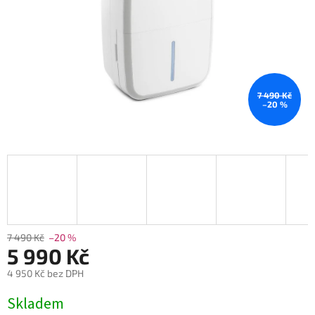
7 490 Kč
–20 %
7 490 Kč
–20 %
5 990 Kč
4 950 Kč bez DPH
Měrná
Skladem
cena: