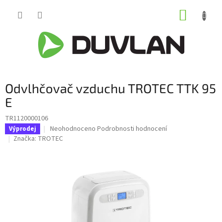
Přejít
NÁKUP
na
obsah
KOŠÍK
Odvlhčovač vzduchu TROTEC TTK 95
E
TR1120000106
Průměrné
Neohodnoceno
Podrobnosti hodnocení
Výprodej
hodnocení
Značka:
TROTEC
produktu
je
0,0
z
5
hvězdiček.