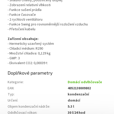
- Snadno čitelný, podsvícený displej
- Zobrazení relativní vlhkosti
- Funkce sušení prádla
- Funkce časovače
- 2 rychlosti ventilátoru
- Funkce Swing pro rovnoměrnější rozložení vzduchu
- Přetočení kabelu
Zařízení obsahuje:
- Hermeticky uzavřený systém
- Chladicí médium: R290
- Množství chladiva: 0,129 kg
- GWP: 3
- Ekvivalent CO2: 0,00039 t
Doplňkové parametry
Kategorie
:
Domácí odvlhčovače
EAN
:
4052138009802
Typ
:
kondenzační
Určení
:
domácí
Objem kondenzační nádrže
:
5.3 l
Odvlhčovací výkon
:
30 l/24 hod