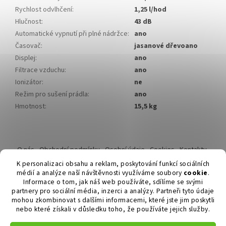
Rychlost odvlhčení
:
1,25 l/hod
Hlučnost
:
43 dB
Automatické vypnutí při plné nádržce
:
ano
Časovač
:
jasanové dřevoano
Displej
:
ano
Filtrace vzduchu
:
ano
Ionizátor
:
ne
Režim pro sušení prádla
:
ano
Hmotnost
:
15,5 kg
Z
á
O nás
Obchodní podmínky
Osobní údaje
Cookies
Kontakty
p
Reklamační řád
K personalizaci obsahu a reklam, poskytování funkcí sociálních
a
médií a analýze naší návštěvnosti využíváme soubory
cookie
.
t
Informace o tom, jak náš web používáte, sdílíme se svými
í
partnery pro sociální média, inzerci a analýzy. Partneři tyto údaje
mohou zkombinovat s dalšími informacemi, které jste jim poskytli
nebo které získali v důsledku toho, že používáte jejich služby.
Vytvořil Shoptet