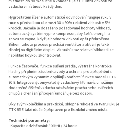
místnosti do 90 m2 suché a kondenzuje až 30 litrů vlhkosti ze
vzduchu v místnosti každý den.
Hygrostatem řízené automatické odvlhčování funguje ruku v
ruce s předvolbou cíle mezi 30 a 90% relativní vlhkosti v 5%
krocích. Jakmile je dosaženo požadované hodnoty vlhkosti,
automatický systém vypne kompresor, aby šetřil energií - a
znovu se zapne, když je hodnota vlhkosti opět překročena.
Během tohoto procesu prochází ventilátor a aktivní je také
displej na digitálním displeji. Aktuální stav relativní vlhkosti lze
například kdykoli zkontrolovat.
Funkce časovače, funkce sušení prádla, výstražná kontrolka
hladiny při plném zásobníku vody a ochrana proti přeplnění s
automatickým vypnutím doplňují komfortní funkce modelu TTK
95 E. Integrovaný, omyvatelný vzduchový filtr navíc umožňuje
dodatečné čištění vzduchu odsáváním prachu nebo zvířecích
chlupů a drenážní připojení umožňuje bez dozoru.
Díky svým kolečkům a praktické, sklopné rukojeti ve tvaru luku je
TTK 95 E také ideálně připraven pro flexibilní změnu místa.
Technické parametry:
- Kapacita odvlhčování: 30 litrů / 24 hodin