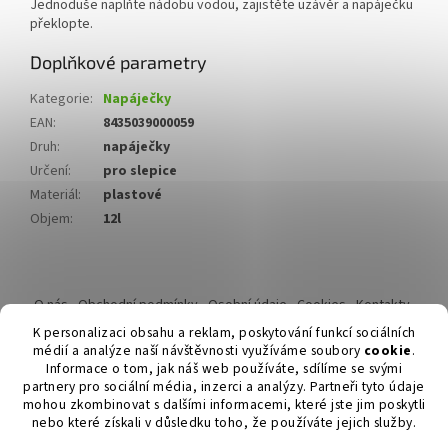
Jednoduše naplňte nádobu vodou, zajistěte uzávěr a napáječku
překlopte.
Doplňkové parametry
Kategorie
:
Napáječky
EAN
:
8435039000059
Druh
:
napáječky
Určení
:
pro slepice
Materiál
:
plastové
Objem
:
12l
Z
á
O nás
Obchodní podmínky
Osobní údaje
Cookies
Kontakty
p
Reklamační řád
K personalizaci obsahu a reklam, poskytování funkcí sociálních
a
médií a analýze naší návštěvnosti využíváme soubory
cookie
.
t
Informace o tom, jak náš web používáte, sdílíme se svými
í
partnery pro sociální média, inzerci a analýzy. Partneři tyto údaje
mohou zkombinovat s dalšími informacemi, které jste jim poskytli
nebo které získali v důsledku toho, že používáte jejich služby.
Vytvořil Shoptet