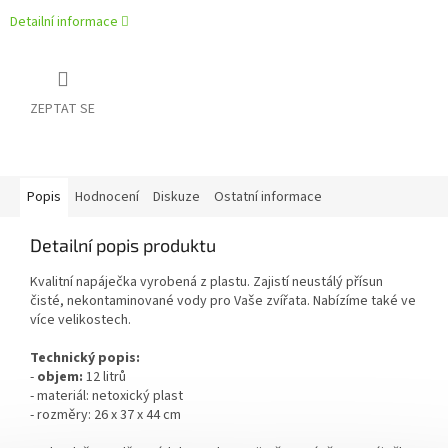
Detailní informace
ZEPTAT SE
Popis
Hodnocení
Diskuze
Ostatní informace
Detailní popis produktu
Kvalitní napáječka vyrobená z plastu. Zajistí neustálý přísun
čisté, nekontaminované vody pro Vaše zvířata. Nabízíme také ve
více velikostech.
Technický popis:
-
objem:
12 litrů
- materiál: netoxický plast
- rozměry: 26 x 37 x 44 cm