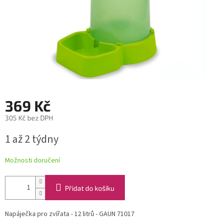
369 Kč
305 Kč bez DPH
Měrná
1 až 2 týdny
cena:
Možnosti doručení
Přidat do košíku
Napáječka pro zvířata - 12 litrů - GAUN 71017