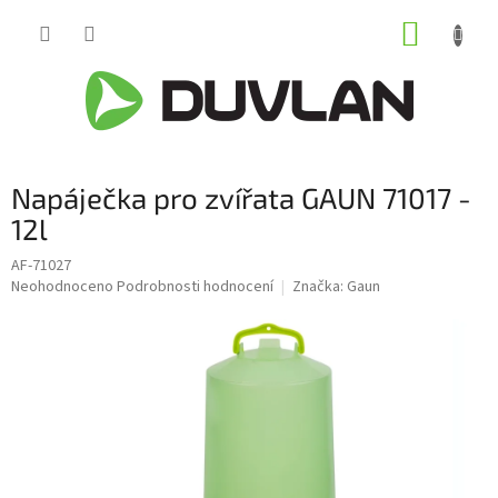
Přejít
NÁKUP
na
obsah
KOŠÍK
Napáječka pro zvířata GAUN 71017 -
12l
AF-71027
Průměrné
Neohodnoceno
Podrobnosti hodnocení
Značka:
Gaun
hodnocení
produktu
je
0,0
z
5
hvězdiček.