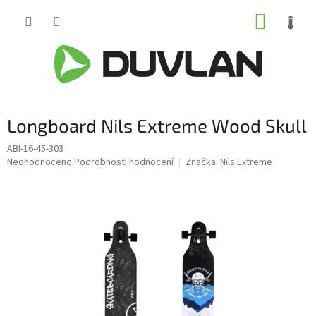
Přejít
NÁKUP
na
obsah
KOŠÍK
Longboard Nils Extreme Wood Skull
ABI-16-45-303
Průměrné
Neohodnoceno
Podrobnosti hodnocení
Značka:
Nils Extreme
hodnocení
produktu
je
0,0
z
5
hvězdiček.