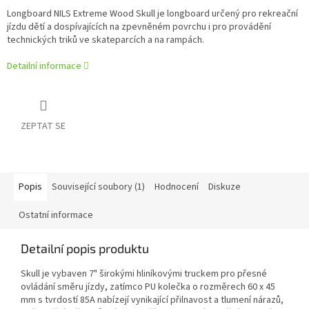
Longboard NILS Extreme Wood Skull je longboard určený pro rekreační
jízdu dětí a dospívajících na zpevněném povrchu i pro provádění
technických triků ve skateparcích a na rampách.
Detailní informace
ZEPTAT SE
Popis
Související soubory (1)
Hodnocení
Diskuze
Ostatní informace
Detailní popis produktu
Skull je vybaven 7" širokými hliníkovými truckem pro přesné
ovládání směru jízdy, zatímco PU kolečka o rozměrech 60 x 45
mm s tvrdostí 85A nabízejí vynikající přilnavost a tlumení nárazů,