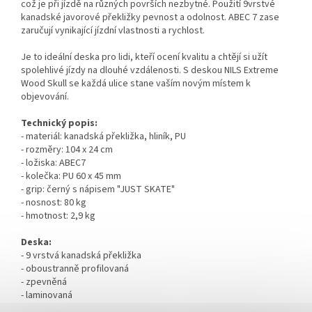
což je při jízdě na různých površích nezbytné. Použití 9vrstvé
kanadské javorové překližky pevnost a odolnost. ABEC 7 zase
zaručují vynikající jízdní vlastnosti a rychlost.
Je to ideální deska pro lidi, kteří ocení kvalitu a chtějí si užít
spolehlivé jízdy na dlouhé vzdálenosti. S deskou NILS Extreme
Wood Skull se každá ulice stane vaším novým místem k
objevování.
Technický popis:
- materiál: kanadská překližka, hliník, PU
- rozměry: 104 x 24 cm
- ložiska: ABEC7
- kolečka: PU 60 x 45 mm
- grip: černý s nápisem "JUST SKATE"
- nosnost: 80 kg
- hmotnost: 2,9 kg
Deska:
- 9 vrstvá kanadská překližka
- oboustranně profilovaná
- zpevněná
- laminovaná