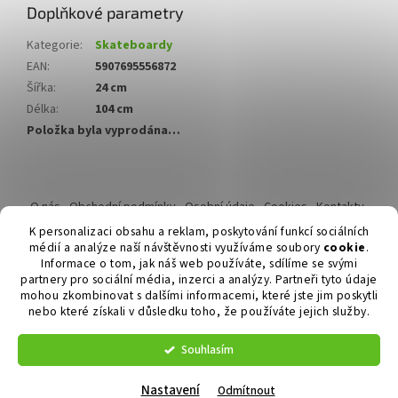
Doplňkové parametry
Kategorie
:
Skateboardy
EAN
:
5907695556872
Šířka
:
24 cm
Délka
:
104 cm
Položka byla vyprodána…
Z
á
O nás
Obchodní podmínky
Osobní údaje
Cookies
Kontakty
p
Reklamační řád
K personalizaci obsahu a reklam, poskytování funkcí sociálních
a
médií a analýze naší návštěvnosti využíváme soubory
cookie
.
t
Informace o tom, jak náš web používáte, sdílíme se svými
í
partnery pro sociální média, inzerci a analýzy. Partneři tyto údaje
mohou zkombinovat s dalšími informacemi, které jste jim poskytli
nebo které získali v důsledku toho, že používáte jejich služby.
Vytvořil Shoptet
Souhlasím
Copyright 2026
Duvlan.cz
. Všechna práva vyhrazena.
Upravit
nastavení cookies
Nastavení
Odmítnout